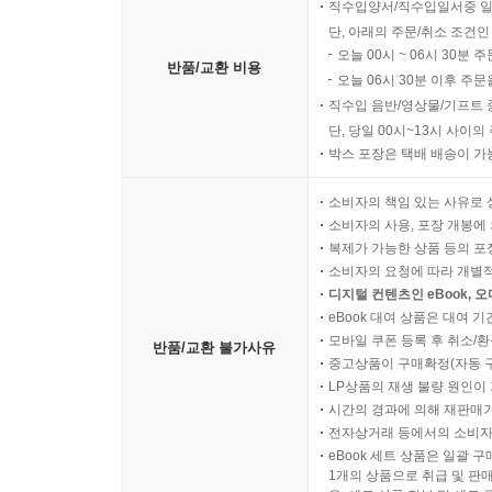
직수입양서/직수입일서중 일
단, 아래의 주문/취소 조건인
오늘 00시 ~ 06시 30분 
반품/교환 비용
오늘 06시 30분 이후 주문
직수입 음반/영상물/기프트 
단, 당일 00시~13시 사이
박스 포장은 택배 배송이 가
소비자의 책임 있는 사유로 
소비자의 사용, 포장 개봉에 
복제가 가능한 상품 등의 포장을 
소비자의 요청에 따라 개별
디지털 컨텐츠인 eBook, 
eBook 대여 상품은 대여 기
모바일 쿠폰 등록 후 취소/환
반품/교환 불가사유
중고상품이 구매확정(자동 
LP상품의 재생 불량 원인이 기
시간의 경과에 의해 재판매가
전자상거래 등에서의 소비자
eBook 세트 상품은 일괄 
1개의 상품으로 취급 및 판매