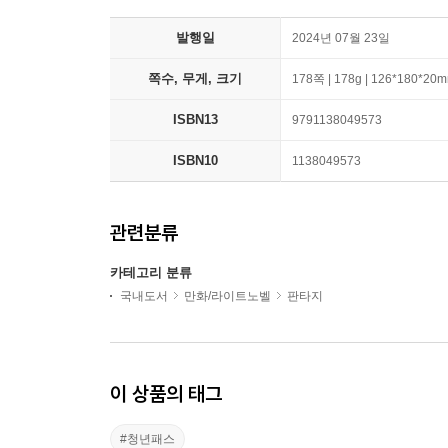
발행일
2024년 07월 23일
쪽수, 무게, 크기
178쪽 | 178g | 126*180*20
ISBN13
9791138049573
ISBN10
1138049573
관련분류
카테고리 분류
국내도서
만화/라이트노벨
판타지
이 상품의 태그
#청년패스