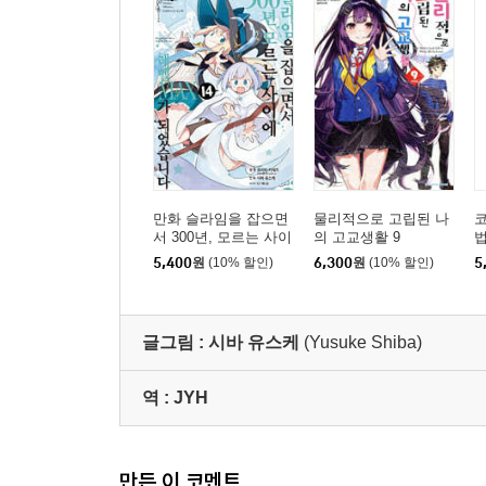
만화 슬라임을 잡으면
물리적으로 고립된 나
서 300년, 모르는 사이
의 고교생활 9
에 레벨MAX가 되었습
만
5,400
원
(10% 할인)
6,300
원
(10% 할인)
5
니다 14
1
글그림 :
시바 유스케
(Yusuke Shiba)
역 :
JYH
만든 이 코멘트