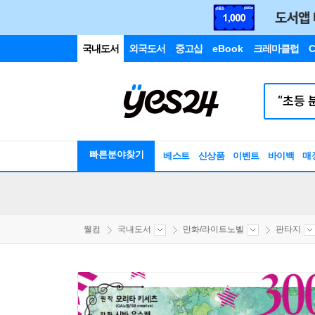
국내도서
외국도서
중고샵
eBook
크레마클럽
C
빠른분야찾기
베스트
신상품
이벤트
바이백
매
웰컴
국내도서
만화/라이트노벨
판타지