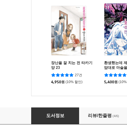
장난을 잘 치는 전 타카기
환생했는데 제
양 23
맘대로 마술
21
27건
4,950
원
(10% 할인)
5,400
원
(10%
만화 슬라임을 잡으면서 300년, 모르는 사이에 
도서정보
리뷰/한줄평
(4/6)