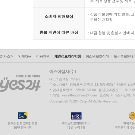
우, 세트 상품 전부 및 세트
상품의 불량에 의한 반품, 교
소비자 피해보상
준하여 처리됨
환불 지연에 따른 배상
대금 환불 및 환불 지연에 
회사소개
인재채용
이용약관
개인정보처리방침
청소년보호정책
도서홍보안내
대표 : 김석환, 최세라
주소 : 서울시 영등포구 은행로 11, 5층~6층(여의도동,일신
사업자등록번호 : 229-81-37000 통신판매업신고 : 제 200
이메일 : yes24help@yes24.com 호스팅 서비스사업자 :
Copyright ⓒ YES24 Corp. All Rights Reserved.