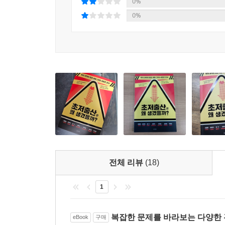
0%
0%
강력한 본성인 출산 행위를 북돋우거나 억누르는
우리 마음의 작동 원리
3. 행복심리학자의 모색│서은국
“행복과 같은 긍정적 정서와 구성원 간 사회적 신뢰
인간은 감정의 동물이다. 다른 동물과 달리 자연적
비합리적 감정이다. 긴 진화의 여정에서 정확하
판단에 더 유리했기 때문이다. 불안과 슬픔 같은
장기적인 안목으로 인생을 설계하게 한다. 행복해
태도에서 시작할 것이다.
전체 리뷰
(18)
4. 임상심리학자의 모색│허지원
1
“불행에 몰두하는 감정적 에너지를 줄이고 심리적 
복잡한 문제를 바라보는 다양한
eBook
구매
자잘한 좌절의 경험이 축적되면 오히려 역경을 감