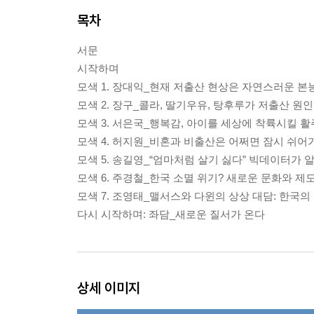
목차
서문
시작하며
모색 1. 장대익_현재 저출산 현상은 자연스러운 본
모색 2. 장구_콜라, 딸기우유, 탕후루가 저출산 원인
모색 3. 서은국_행복감, 아이를 세상에 착륙시킬 
모색 4. 허지원_비혼과 비출산은 어쩌면 잠시 쉬어
모색 5. 송길영_“엄마처럼 살기 싫다” 빅데이터가
모색 6. 주경철_한국 소멸 위기? 새로운 문화와 제
모색 7. 조영태_맬서스와 다윈의 상상 대담: 한국
다시 시작하며: 좌담_새로운 질서가 온다
상세 이미지