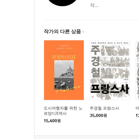
작...
작가의 다른 상품
도시여행자를 위한 노
주경철 프랑스사
르망디X역사
35,000
원
1
15,400
원