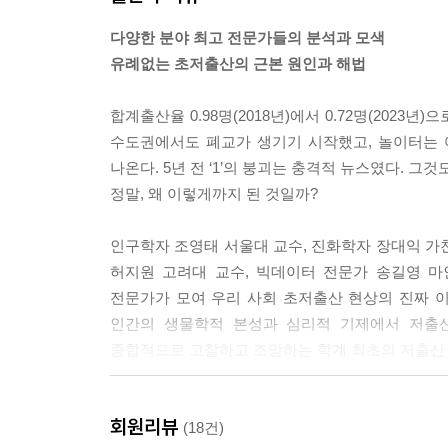
다양한 분야 최고 전문가들의 분석과 모색
유례없는 초저출산의 근본 원인과 해법
합계출산율 0.98명(2018년)에서 0.72명(202
수도권에서도 폐교가 생기기 시작했고, 놀이터는 어
나온다. 5년 전 ‘1’의 붕괴는 충격적 뉴스였다. 
정말, 왜 이렇게까지 된 것일까?
인구학자 조영태 서울대 교수, 진화학자 장대익 가
허지원 고려대 교수, 빅데이터 전문가 송길영 마인드
전문가가 모여 우리 사회 초저출산 현상의 진짜 
인간의 생물학적 본성과 심리적 기제에서 저출산
종합적으로 고찰하고 조망하는 학계 최초의 저출산 
생물학적 관점에서 본 초저출산의 원인과 배경
회원리뷰
저출산은 생존을 위한 합리적 선택인가?
(18건)