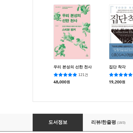
우리 본성의 선한 천사
집단 착각
121건
48,000
원
19,200
원
초저출산은 왜 생겼을까?
도서정보
리뷰/한줄평
(18/3)