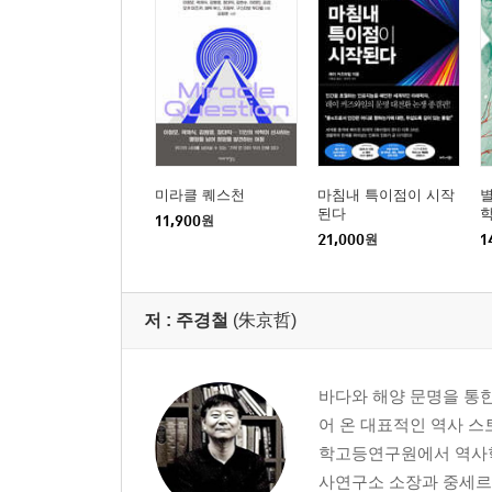
미라클 퀘스천
마침내 특이점이 시작
된다
학
11,900
원
21,000
원
1
저 :
주경철
(朱京哲)
바다와 해양 문명을 통
어 온 대표적인 역사 
학고등연구원에서 역사학
사연구소 소장과 중세르