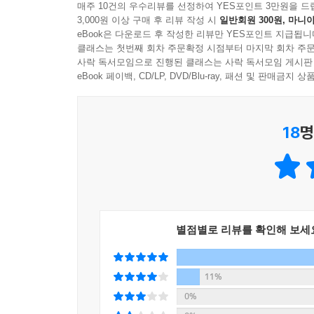
매주 10건의 우수리뷰를 선정하여 YES포인트 3만원을 드
3,000원 이상 구매 후 리뷰 작성 시
일반회원 300원, 마니아
1. 진화학자의 모색│장대익
eBook은 다운로드 후 작성한 리뷰만 YES포인트 지급됩니
“출산 의욕을 감소시키는 경쟁에 대한 심리적 밀도를
클래스는 첫번째 회차 주문확정 시점부터 마지막 회차 주문
사락 독서모임으로 진행된 클래스는 사락 독서모임 게시판
모든 생명체의 진화적 목표는 생존과 재생산(번식
eBook 페이백, CD/LP, DVD/Blu-ray, 패션 및 판매금
달려 있다. 주변 환경이 실제로 경쟁적이거나 그렇다
번영 가능성이 낮기 때문이다. 오히려 자신의 경
18
명
민감하게 반응해 적응하는 인간의 합리적 선택의 결
없이 청년들의 복지 확충에 초점이 맞춰져 있었기에 
2. 동물학자의 모색│장구
“인간도 대사성 변화(비만)에 의한 생물학적 요인으로
별점별로 리뷰를 확인해 보세
인간의 경우 주로 사회문화적이거나 경제적인 문
나타난다. 서식지가 파괴되거나 성별로 격리해 
이상으로 불임이 될 수 있다. 인간 사회에서도 
11%
탄수화물 섭취로 인한 대사성 변화(비만)는 난임으로
0%
경제적 요인에 가려져 있는 생물학적인 요인이 저출