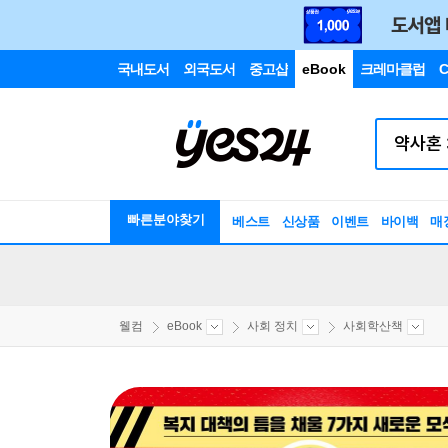
국내도서
외국도서
중고샵
eBook
크레마클럽
C
빠른분야찾기
베스트
신상품
이벤트
바이백
매
웰컴
eBook
사회 정치
사회학산책