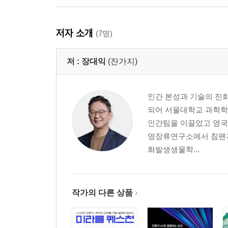
저자 소개
(7명)
저 :
장대익
(잔가지)
인간 본성과 기술의 진
되어 서울대학교 과학학
인간팀을 이끌었고 영
영장류연구소에서 침팬지
화발생생물학...
작가의 다른 상품