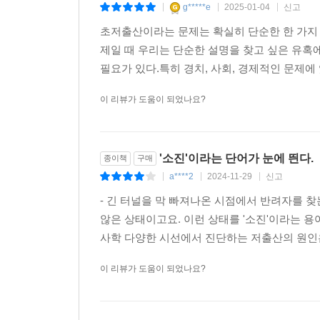
g*****e
2025-01-04
신고
|
|
|
‘N포세대’ 같은 말이 방증하듯 이전에 비해 스트
초저출산이라는 문제는 확실히 단순한 한 가지 
불안정 애착 등 부정적 심리에 빠져 결혼이나 출산과
제일 때 우리는 단순한 설명을 찾고 싶은 유
않았기 때문에 아이를 낳을 수 없다는 완벽주의에서 
필요가 있다.특히 경치, 사회, 경제적인 문제에
비혼/비출산의 심리학적 기제의 경우, 혈연으로 연
그들의 심리적 경제적 안정을 위한 제도라는 점이 
이 리뷰가 도움이 되었나요?
낮아진 출산율은 청년 탓이 아니다
문제는 기성의 제도와 규범
'소진'이라는 단어가 눈에 띈다.
종이책
구매
a****2
2024-11-29
신고
|
|
|
5. 빅데이터 전문가의 모색│송길영
“집합적인 통계로 접근할 것이 아니라 각자가 아이를
- 긴 터널을 막 빠져나온 시점에서 반려자를 
않은 상태이고요. 이런 상태를 '소진'이라는 용
산업구조가 바뀌면서 전통적인 가족의 모습 또한 
사학 다양한 시선에서 진단하는 저출산의 원인은 
생겼고, 1인 가구가 크게 늘어났다. 더 이상 기존
이 리뷰가 도움이 되었나요?
출산에 대한 부정적 키워드 1위가 ‘독박육아’라
전형이 더 이상 공고하지 않다. 이제 집단이 개인
접근할 것이 아니라 각자가 아이를 키울 때 느끼는