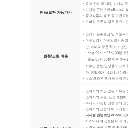
출고 완료 후 10일 이내의 
디지털 콘텐츠인 eBook의 
반품/교환 가능기간
중고상품의 경우 출고 완료일
모바일 쿠폰의 경우 유효기간(
고객의 단순변심 및 착오구
직수입양서/직수입일서중 일
단, 아래의 주문/취소 조건인
오늘 00시 ~ 06시 30분 
반품/교환 비용
오늘 06시 30분 이후 주문
직수입 음반/영상물/기프트 
단, 당일 00시~13시 사이
박스 포장은 택배 배송이 가
소비자의 책임 있는 사유로 
소비자의 사용, 포장 개봉에 
복제가 가능한 상품 등의 포장을 
소비자의 요청에 따라 개별
디지털 컨텐츠인 eBook, 
eBook 대여 상품은 대여 기
모바일 쿠폰 등록 후 취소/환