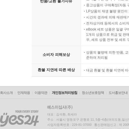
반품/교환 불가사유
중고상품이 구매확정(자동 
LP상품의 재생 불량 원인이 기
시간의 경과에 의해 재판매가
전자상거래 등에서의 소비자
eBook 세트 상품은 일괄 
1개의 상품으로 취급 및 판매
우, 세트 상품 전부 및 세트
상품의 불량에 의한 반품, 교
소비자 피해보상
준하여 처리됨
환불 지연에 따른 배상
대금 환불 및 환불 지연에 
회사소개
인재채용
이용약관
개인정보처리방침
청소년보호정책
도서홍보안내
대표 : 김석환, 최세라
주소 : 서울시 영등포구 은행로 11, 5층~6층(여의도동,일신
사업자등록번호 : 229-81-37000 통신판매업신고 : 제 200