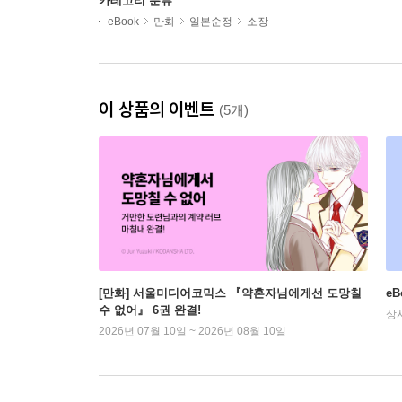
카테고리 분류
eBook
만화
일본순정
소장
이 상품의 이벤트
(5개)
[만화] 서울미디어코믹스 『약혼자님에게선 도망칠
e
수 없어』 6권 완결!
상
2026년 07월 10일 ~ 2026년 08월 10일