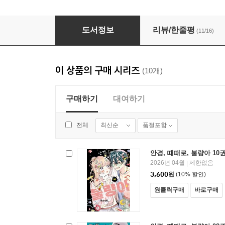
안경, 때때로, 불량아 01권
도서정보
리뷰/한줄평
(11/16)
이 상품의 구매 시리즈
(10개)
구매하기
대여하기
최신순
품절포함
전체
안경, 때때로, 불량아 10
2026년 04월
제한없음
|
3,600
원
(10% 할인)
원클릭구매
바로구매