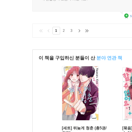
s
1
2
3
이 책을 구입하신 분들이 산
분야 연관 책
[세트] 뒤늦게 청춘 (총5권/
[묶음