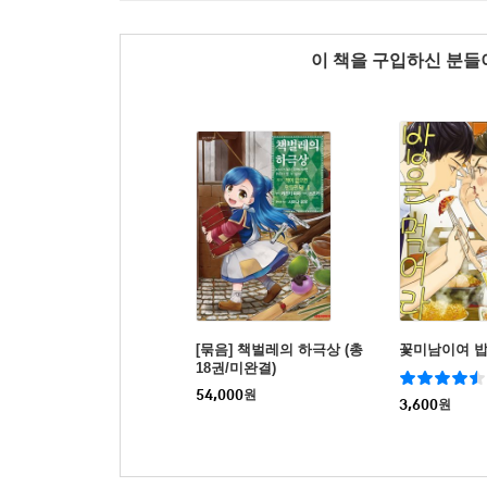
이 책을 구입하신 분
[묶음] 책벌레의 하극상 (총
꽃미남이여 밥
18권/미완결)
54,000
원
3,600
원