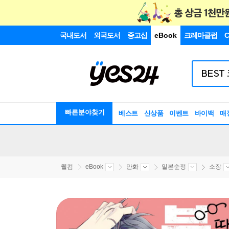
국내도서
외국도서
중고샵
eBook
크레마클럽
C
빠른분야찾기
베스트
신상품
이벤트
바이백
매
웰컴
eBook
만화
일본순정
소장