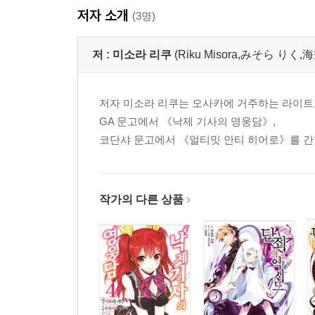
저자 소개
(3명)
저 :
미소라 리쿠
(Riku Misora,みそら りく,
저자 미소라 리쿠는 오사카에 거주하는 라이트
GA 문고에서 《낙제 기사의 영웅담》,
코단샤 문고에서 《얼티밋 안티 히어로》를 간행
작가의 다른 상품