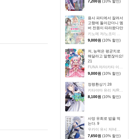
7,200
원
(10% 할인)
용사 파티에서 잘려서
고향에 돌아갔더니 멤
버 전원이 따라왔다만
5
키노메 저/노조미 그림/박정철 역
9,000
원
(10% 할인)
저, 능력은 평균치로
해달라고 말했잖아요!
21
FUNA 저/아카타 이츠키 그림/조민정 역
9,000
원
(10% 할인)
정령환상기 28
키타야마 유리 저/Riv 그림/이소정 역
8,100
원
(10% 할인)
사망 유희로 밥을 먹
는다. 9
우카이 유시 저/네코메타루 그림/이희경 역
7,650
원
(10% 할인)