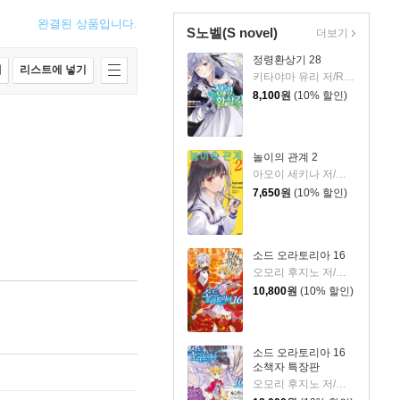
완결된 상품입니다.
S노벨(S novel)
더보기
정령환상기 28
매
리스트에 넣기
키타야마 유리 저/Riv 그림/이소정 역
8,100
원
(10% 할인)
놀이의 관계 2
아오이 세키나 저/미사키 쿠레히토 그림/변성은 역
7,650
원
(10% 할인)
소드 오라토리아 16
오모리 후지노 저/하이무라 키요타카 그림/김민재 역
10,800
원
(10% 할인)
소드 오라토리아 16
소책자 특장판
오모리 후지노 저/하이무라 키요타카 그림/김민재 역