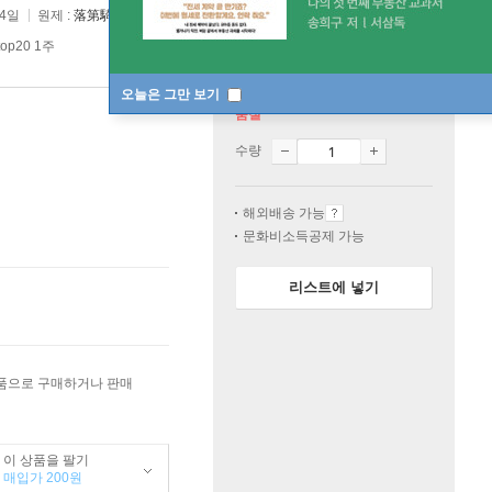
04일
원제 :
落第騎士の英雄譚
op20 1주
오늘은 그만 보기
품절
수량
해외배송 가능
문화비소득공제 가능
리스트에 넣기
상품으로 구매하거나 판매
이 상품을 팔기
매입가 200원