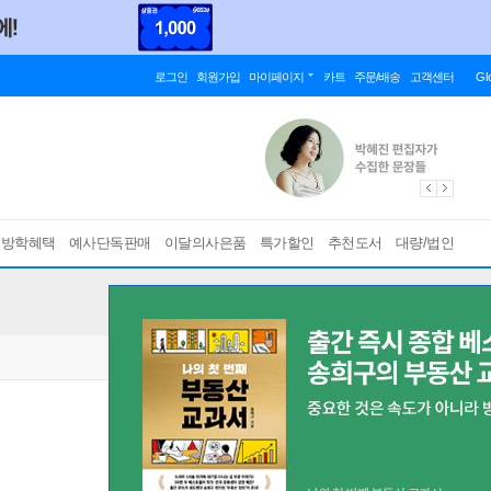
로그인
회원가입
마이페이지
카트
주문/배송
고객센터
Gl
름방학혜택
예사단독판매
이달의사은품
특가할인
추천도서
대량/법인