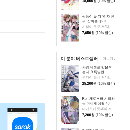
18,000
원
(10% 할인)
쌍둥이 둘 다 ‘여자 친
구’ 삼아줄래? 3
시라이 무쿠 저/치구사 미노리 그림/정대식 역
7,650
원
(10% 할인)
이 분야 베스트셀러
더보기
사망 유희로 밥을 먹
는다. 9 특별판
우카이 유시 저/네코메타루 그림/이희경 역
25,200
원
(10% 할인)
Re : 제로부터 시작하
는 이세계 생활 43
나가츠키 탓페이 저/오츠카 신이치로 그림
7,200
원
(10% 할인)