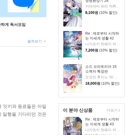
정령환상기 28
키타야마 유리 저/Riv 그림/이소정 역
8,100
원
(10% 할인)
꾸준하게 독서모임
Re : 제로부터 시작하
는 이세계 생활 42
펼쳐보기
나가츠키 탓페이 저/오츠카 신이치로 그림
7,200
원
(10% 할인)
소드 오라토리아 16
소책자 특장판
오모리 후지노 저/하이무라 키요타카 그림/김민재 역
18,000
원
(10% 할인)
자 잇키와 동료들은 아일
이 분야 신상품
더보기
키 일행을 기다리던 것은
Re : 제로부터 시작하
는 이세계 생활 43
나가츠키 탓페이 저/오츠카 신이치로 그림