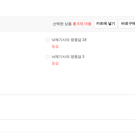
카트에 넣기
바로구
선택한 상품
총
0
개 /
0
원
낙제기사의 영웅담 18
품절
낙제기사의 영웅담 3
품절