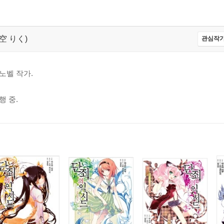
海空 りく)
관심작가
노벨 작가.
 중.