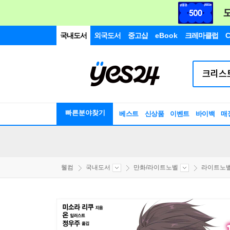
국내도서
외국도서
중고샵
eBook
크레마클럽
C
빠른분야찾기
베스트
신상품
이벤트
바이백
매
웰컴
국내도서
만화/라이트노벨
라이트노