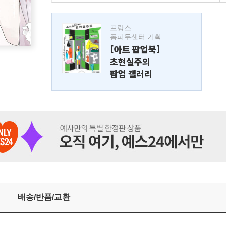
프랑스
퐁피두센터 기획
[아트 팝업북]
초현실주의
팝업 갤러리
배송/반품/교환