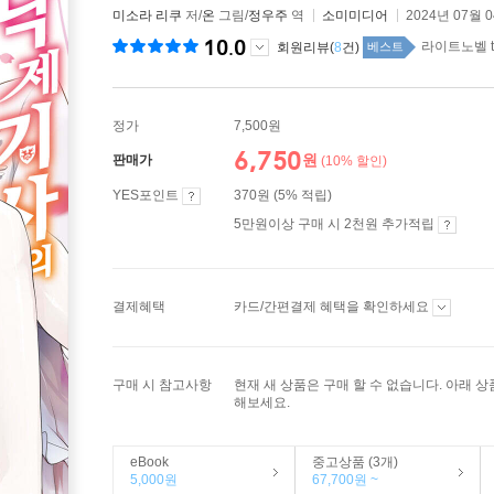
미소라 리쿠
저/
온
그림/
정우주
역
소미미디어
2024년 07월 
10.0
라이트노벨 t
회원리뷰(
8
건)
베스트
정가
7,500원
6,750
원
판매가
(10% 할인)
YES포인트
370원 (5% 적립)
5만원이상 구매 시 2천원 추가적립
결제혜택
카드/간편결제 혜택을 확인하세요
구매 시 참고사항
현재 새 상품은 구매 할 수 없습니다. 아래 
해보세요.
eBook
중고상품 (3개)
5,000원
67,700원 ~