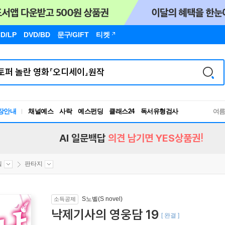
D/LP
DVD/BD
문구
/GIFT
티켓
장안내
채널예스
사락
예스펀딩
클래스24
독서유형검사
여
RBTI Lab
독서유형검사
AI 일문백답
의견 남기면 YES상품권!
벨
판타지
S노벨(S novel)
소득공제
낙제기사의 영웅담 19
[ 완결 ]