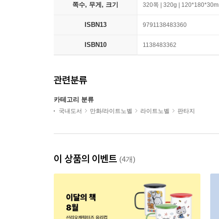
쪽수, 무게, 크기
320쪽 | 320g | 120*180*30
ISBN13
9791138483360
ISBN10
1138483362
관련분류
카테고리 분류
국내도서
만화/라이트노벨
라이트노벨
판타지
이 상품의 이벤트
(4개)