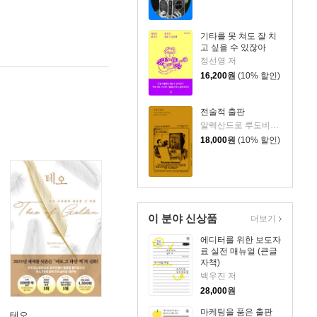
기타를 못 쳐도 잘 치
고 싶을 수 있잖아
정선영 저
16,200
원
(10% 할인)
전술적 출판
알렉산드로 루도비코 저/임경용 역
18,000
원
(10% 할인)
이 분야 신상품
더보기
에디터를 위한 보도자
료 실전 매뉴얼 (큰글
자책)
백우진 저
28,000
원
마케팅을 품은 출판
테오