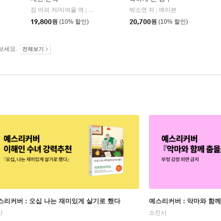
짐 머피 저/지여울 역
현대지성
윌북(willbook)
박소연 저
메이븐
|
|
|
19,800
원
(10% 할인)
20,700
원
(10% 할인)
보세요.
전체보기
스리커버 : 오십 나는 재미있게 살기로 했다
예스리커버 : 악마와 함께
시
소진시