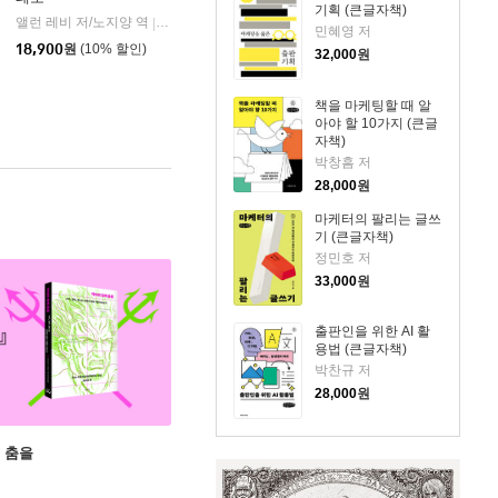
기획 (큰글자책)
앨런 레비 저/노지양 역
오팬하우스
|
민혜영 저
18,900
원
(10% 할인)
32,000
원
책을 마케팅할 때 알
아야 할 10가지 (큰글
자책)
박창흠 저
28,000
원
마케터의 팔리는 글쓰
기 (큰글자책)
정민호 저
33,000
원
출판인을 위한 AI 활
용법 (큰글자책)
박찬규 저
28,000
원
 춤을