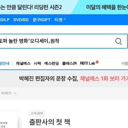
D/LP
DVD/BD
문구
/GIFT
티켓
독서유형검사
RBTI Lab
장안내
채널예스
사락
예스펀딩
클래스24
독서유형검사
여
박혜진 편집자의 문장 수집,
채널예스 1화 보러 가
 이야기
소득공제
출판사의 첫 책