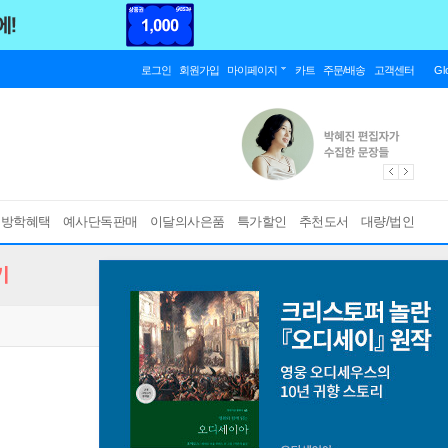
로그인
회원가입
마이페이지
카트
주문/배송
고객센터
Gl
름방학혜택
예사단독판매
이달의사은품
특가할인
추천도서
대량/법인
기