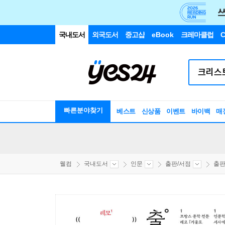
국내도서
외국도서
중고샵
eBook
크레마클럽
C
빠른분야찾기
베스트
신상품
이벤트
바이백
매
웰컴
국내도서
인문
출판/서점
출판