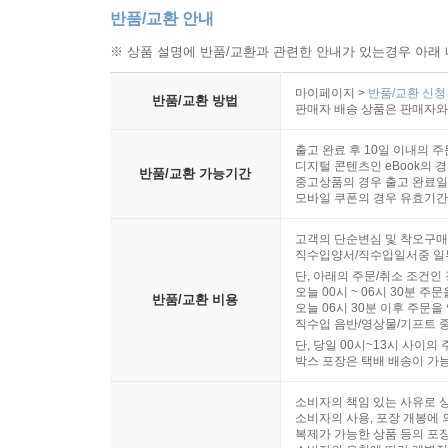
반품/교환 안내
※ 상품 설명에 반품/교환과 관련한 안내가 있는경우 아래 
마이페이지 >
반품/교환 신청
반품/교환 방법
판매자 배송 상품은 판매자와
출고 완료 후 10일 이내의 주
디지털 콘텐츠인 eBook의 경
반품/교환 가능기간
중고상품의 경우 출고 완료일로
모바일 쿠폰의 경우 유효기간(
고객의 단순변심 및 착오구매
직수입양서/직수입일서중 일부
단, 아래의 주문/취소 조건인 
오늘 00시 ~ 06시 30분 주
반품/교환 비용
오늘 06시 30분 이후 주문을
직수입 음반/영상물/기프트 중
단, 당일 00시~13시 사이의
박스 포장은 택배 배송이 가
소비자의 책임 있는 사유로 상
소비자의 사용, 포장 개봉에 의
복제가 가능한 상품 등의 포장을 훼