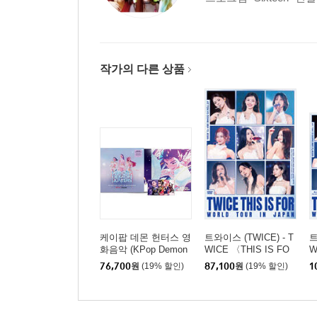
작가의 다른 상품
케이팝 데몬 헌터스 영
트와이스 (TWICE) - T
트
화음악 (KPop Demon
WICE 〈THIS IS FO
W
Hunters From The Netf
R〉 WORLD TOUR IN
R
76,700
원
(19% 할인)
87,100
원
(19% 할인)
1
lix Series OST) [블루
JAPAN [통상반 DVD]
J
미스트 컬러 LP]
y]