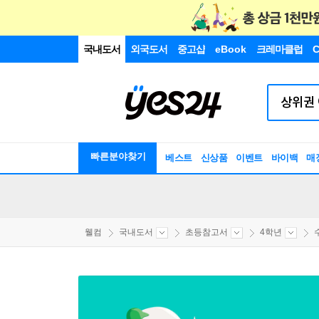
국내도서
외국도서
중고샵
eBook
크레마클럽
C
빠른분야찾기
베스트
신상품
이벤트
바이백
매
웰컴
국내도서
초등참고서
4학년