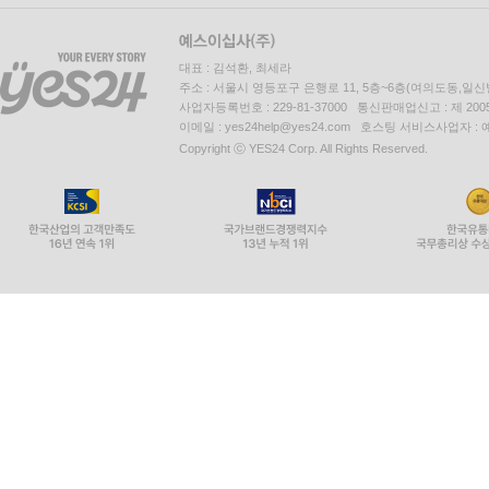
대표 : 김석환, 최세라
주소 : 서울시 영등포구 은행로 11, 5층~6층(여의도동,일신
사업자등록번호 : 229-81-37000 통신판매업신고 : 제 200
이메일 : yes24help@yes24.com 호스팅 서비스사업자 :
Copyright ⓒ YES24 Corp. All Rights Reserved.