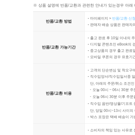
※ 상품 설명에 반품/교환과 관련한 안내가 있는경우 아래 
마이페이지 >
반품/교환 신청
반품/교환 방법
판매자 배송 상품은 판매자와
출고 완료 후 10일 이내의 
디지털 콘텐츠인 eBook의 
반품/교환 가능기간
중고상품의 경우 출고 완료일
모바일 쿠폰의 경우 유효기간(
고객의 단순변심 및 착오구
직수입양서/직수입일서중 일
단, 아래의 주문/취소 조건인
오늘 00시 ~ 06시 30분 
반품/교환 비용
오늘 06시 30분 이후 주문
직수입 음반/영상물/기프트 
단, 당일 00시~13시 사이
박스 포장은 택배 배송이 가
소비자의 책임 있는 사유로 