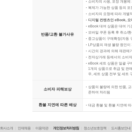
소비자의 사용, 포장 개봉에 
복제가 가능한 상품 등의 포장을 
소비자의 요청에 따라 개별
디지털 컨텐츠인 eBook, 
eBook 대여 상품은 대여 기
모바일 쿠폰 등록 후 취소/환
반품/교환 불가사유
중고상품이 구매확정(자동 
LP상품의 재생 불량 원인이 기
시간의 경과에 의해 재판매가
전자상거래 등에서의 소비자
eBook 세트 상품은 일괄 
1개의 상품으로 취급 및 판매
우, 세트 상품 전부 및 세트
상품의 불량에 의한 반품, 교
소비자 피해보상
준하여 처리됨
환불 지연에 따른 배상
대금 환불 및 환불 지연에 
회사소개
인재채용
이용약관
개인정보처리방침
청소년보호정책
도서홍보안내