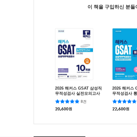
이 책을 구입하신 분
2026 해커스 GSAT 삼성직
2026 해커스 
무적성검사 실전모의고사
무적성검사 통
10회분
신기출유형+
8건
(수리/추리)
20,600
원
22,600
원