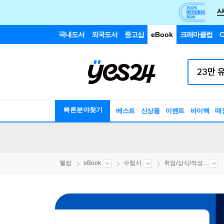
국내도서
외국도서
중고샵
eBook
크레마클럽
C
빠른분야찾기
베스트
신상품
이벤트
바이백
매
웰컴
eBook
수험서
취업/상식/적성...