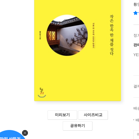
황
정
판
Y
결
배
미리보기
사이즈비교
배
공유하기