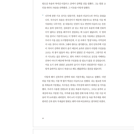
◎유리 제작_이 집만의 특별한 유리, 곰보창과 스리
◎칠_한없이 오묘한, 한없이 까다로운
◎도배_세상에서 가장 좋은 것 하나쯤 갖고 싶다면
#한걸음 더 깊이|고궁한지, 전통과 현실에 발을 딛
◎차양_“차양을 안 하면 말이야, 모자 안 쓴 신사 같
#한걸음 더 깊이|마을토박이 차양 노동자와의 한낮
◎마무리_방도 만들고 유리도 끼우고, 조명도 달고
◎완공, 그후_어락당, 새 주인을 맞이하다
*어락당에서 보낸 첫밤|로버트 파우저Robert J. Fous
*“한옥의 기본은 조화와 균형이죠. 이걸 제대로 알아