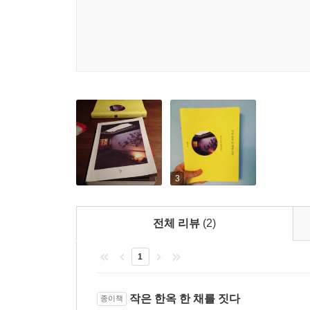
살아야 하는 공간으로 만들어내야 하는 그의 입장에
손을 거쳐 재탄생하는 한옥이 늘어갈수록 깊어졌다
그런 그에게 로버트 파우저 교수와의 만남은 뜻 깊은
새로운 체험 공간으로서 한옥을 대상화하기보다 자
이곳을 새롭게 수선하여 살고 싶어 했다. 그가 
‘견디는’ 집이 아닌 최적화된 살림집이었다.
어락당의 건축 주체들은 이 고민의 해결을 위해 
소재로 지어지는 한옥의 특성상 계절 변화에 따라 
효율성을 극대화하기 위해 내외부 공간에 대한 
디자인을 의미하는 것이 아니다. 저자는 서촌에서
3
아쉬워했다. 그 아쉬움을 해결하기 위해 여러 차례
실현했고, 성공적인 결과를 이끌어냈다. 어락당
전체 리뷰
(2)
철저하게 집주인의 삶의 패턴을 중심으로 공간의 
방식을 존중하는 부분과 쾌적한 일상을 위해 반드
1
관계가 자연스럽게 합치되도록 한 것은 이 집에서 
이렇듯 현장 노동자의 고민과 건축주가 같은 고민을
‘파 교수’로 불리는 로버트 파우저 교수의 살림
작은 한옥 한 채를 짓다
종이책