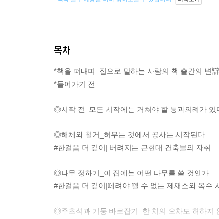
목차
*책을 펴내며_집으로 말하는 사람의 책 출간의 변辯
*들어가기 전
◎시작 전_모든 시작에는 거쳐야 할 통과의례가 있
◎해체와 철거_허무는 것에서 공사는 시작된다
#한걸음 더 깊이| 버려지는 근현대 건축물의 자취
◎나무 정하기_이 집에는 어떤 나무를 쓸 것인가
#한걸음 더 깊이|떼려야 뗄 수 없는 제재소와 목수 
◎주초석과 기둥 바로잡기_한 치의 오차도 허하지 