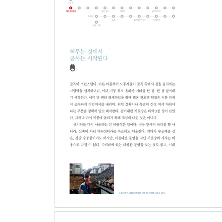
◎공간 디자인_한옥의 공간 디자인에 관한 염원을 품
#한걸음 더 깊이|그 안에서 어떻게 살 것인가, 한
◎창호_창호의 변천사는 한옥의 변천사, 이 집의 
#한걸음 더 깊이|아름다운 우리 옛집, 최순우옛집
◎미장_흙과 시멘트로 보여주는 예술 혹은 마술
◎깎기_서울 시내 도시형한옥에만 있는 낯선 풍경
◎단열_추위를 막기 위해서라면 수단과 방법을 가
#한걸음 더 깊이|마을사람들과 더불어 사는 풍경
◎인테리어_내부 디자인, 수납부터 동선까지 일상
◎설비 시설 설치_가릴 곳은 가리고 보일 곳은 보일
◎집 바깥 꾸미기_집은 집으로만 이루어지지 않는