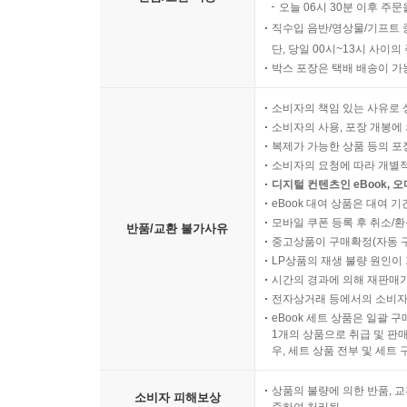
오늘 06시 30분 이후 주문
이 책에는 숱한 사진이 실려 있다. 저자는 어락당을
직수입 음반/영상물/기프트 
모아둔 사진을 통해 집을 짓는 현장이 어떻게 진행
단, 당일 00시~13시 사이
박스 포장은 택배 배송이 가
담은 사진은 물론 다 짓고 난 뒤의 사진도 함께 실
때, 그리고 다 짓고 나서, 또 그 집에서 사는 일
소비자의 책임 있는 사유로 
사진으로 미처 담지 못한 어락당의 따뜻하고 정감
소비자의 사용, 포장 개봉에 
누릴 수 있다.
복제가 가능한 상품 등의 포장을 
소비자의 요청에 따라 개별
특별히 책 뒤에는 3개의 부록을 실었다. 첫 번
디지털 컨텐츠인 eBook, 
단상이다. 수많은 일꾼들이 땀을 흘리며 만들어낸 
eBook 대여 상품은 대여 기
것인지를 새삼스럽게 느끼게 해준다.
모바일 쿠폰 등록 후 취소/환
반품/교환 불가사유
중고상품이 구매확정(자동 
두 번째는 앞에서도 이야기했듯 어락당을 지으면
LP상품의 재생 불량 원인이 기
시간의 경과에 의해 재판매가
옮겨놓은 것으로, 어락당에 살면서 집주인이 
전자상거래 등에서의 소비자
고민해왔는지를 들여다볼 수 있다. 여기에 ‘한옥이 
eBook 세트 상품은 일괄 
대해 가졌을지도 모를, 그저 이방인의 호기심 어린
1개의 상품으로 취급 및 판매
우, 세트 상품 전부 및 세트
마지막은 자문자답의 형태로 파우저 교수가 한옥에 
년 넘게 살아온 집주인 로버트 파우저 교수는 한
상품의 불량에 의한 반품, 교
소비자 피해보상
망라하여 13개의 질문과 답으로 정리해 독자에게 제