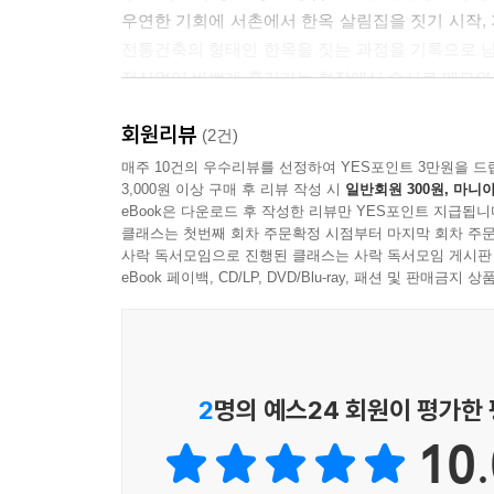
우연한 기회에 서촌에서 한옥 살림집을 짓기 시작,
전통건축의 형태인 한옥을 짓는 과정을 기록으로 
정신없이 바쁘게 흘러가는 현장에서 수시로 메모와 
그동안 현장에서 느끼고 본 바를 한 권의 책에 
회원리뷰
진지하게, 위트와 감성이 넘치는 글솜씨로 소상하
(2건)
고스란히 펼쳐지는 듯하고, 마지막 장을 덮을 때쯤
매주 10건의 우수리뷰를 선정하여 YES포인트 3만원을 드
3,000원 이상 구매 후 리뷰 작성 시
일반회원 300원, 마니아
불러일으킨다.
eBook은 다운로드 후 작성한 리뷰만 YES포인트 지급됩니
클래스는 첫번째 회차 주문확정 시점부터 마지막 회차 주문
한옥에 현대인의 일상을 어떻게 담아낼 것인가,
사락 독서모임으로 진행된 클래스는 사락 독서모임 게시판
건축주와 함께 오랜 고민의 답을 찾아가는 과정의 
eBook 페이백, CD/LP, DVD/Blu-ray, 패션 및 판매금
저자는 일상에서 뜨겁게 일기 시작한 한옥의 열풍
되었다. 그것은 다름 아닌 전통과 현재의 괴리였다
과거 조선 시대 전통건축의 형태만을 고수하고 있었
2
명의 예스24 회원이 평가한
전통의 존중만큼이나 중요한 것이 그 안에서 사는
10.
대한 염려와 공간의 비효율성 문제이다. 그러나 
싶은 집이면서 동시에 살기에는 불편한 공간이라는 