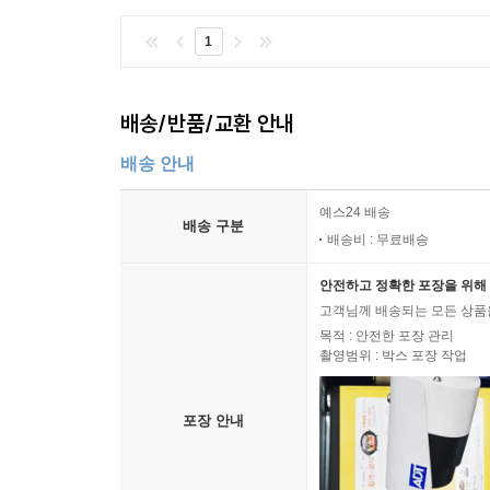
통해 스스로의 존재를 증명하려는 수많은 장인들의
1
그리고 무릇 집이란 어떻게 지어져야 하는가에 대한
또한 집 짓기 이전은 물론 해체의 순간부터 완공 
해도 집 짓는 전체의 공정이 머릿속으로 그려질 수
배송/반품/교환 안내
현재의 위치가 어디쯤인지를 한눈에 알 수 있도록 배
할 점을 단순한 설명 방식이 아닌 현장의 풍경과 
배송 안내
머릿속으로 그릴 수 있도록 했다. 때문에 이 책은 
예스24 배송
배송 구분
배송비 : 무료배송
잘 지은 한옥의 모델이 된 어락당,
집이란 서로 존중하며 조화롭게 만들 때 아름답다
안전하고 정확한 포장을 위해 
고객님께 배송되는 모든 상품을
흔히들 건축주와 시공자는 집 지은 뒤 얼굴도 안 
목적 : 안전한 포장 관리
사실을 방증해주는 말이 아닐 수 없다. 그러나 어락
촬영범위 : 박스 포장 작업
사람의 대담은 어락당은 물론 한옥 그 자체에 대해
두 사람이 쌓은 신뢰의 깊이 역시 여실히 드러내준다
포장 안내
참여했던 많은 이들과의 관계는 집을 통해 훨씬 더
건축주의 안목이 훌륭해서였다고 말한다. 소통과 