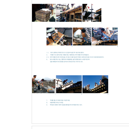
|집주인 로버트 파우저 교수와 도편수 황인범 목수 
*한옥 구입부터 살기까지 서촌 파 교수의 13문 13답