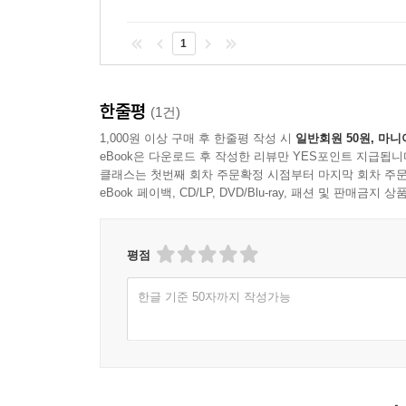
변천의 과정 속에 1930년대 도시형한옥이 어떤 의
아울러 이 집을 통해 우리가 함께 고민해볼 문제
1
비롯된다. 전통건축 현장에서 흔히들 하는 말이
조선시대의 건축기법을 연상케한다. 그러나 단절된
지금의 중장년층이 어린 시절을 보냈던 1930년
한줄평
(1건)
줄어든 지금 한 사람의 장인이 전국을 다니며 일하고
1,000원 이상 구매 후 한줄평 작성 시
일반회원 50원, 마니
되어버렸다. 예전에는 각 마을마다 있었을 기와 
eBook은 다운로드 후 작성한 리뷰만 YES포인트 지급됩니
전국 한옥의 지붕을 뒤덮고 있다. 화방벽의 줄눈 
클래스는 첫번째 회차 주문확정 시점부터 마지막 회차 주문
지금은 어디나 모두 똑같은 모양으로 저절로 표준화
eBook 페이백, CD/LP, DVD/Blu-ray, 패션 및 판매금
살림집 서까래와 기둥을 만들고 세울 목수들도 세
기술자도 사라지고, 칠이며 도배까지도 솜씨 좋은 
평점
있음에도 불구하고 이미 현장의 장인들은 세월과 함
충원은 왜 이루어지지 않고 있는가. 그것 또한 살
한글 기준 50자까지 작성가능
있는 기반이 마련되어 있지 않기 때문이다. 그
막막하다. 이런 현실 앞에서 안타까워하고, 조금이
모습은 실소만으로 넘어가기에는 아쉽기만 하다. 
장식했을, 그러나 지금은 어디에서 만드는지도 모
이까지 애타게 만들고, 이런 아쉬움이 조선 시대