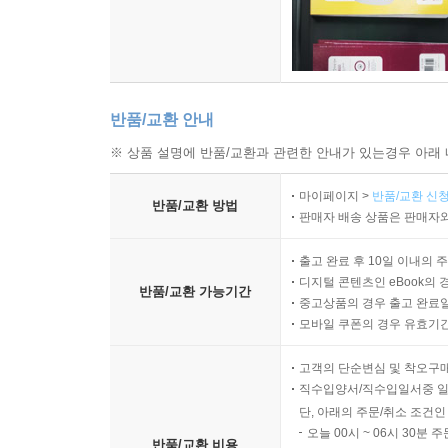
있다. 로버트 파우저 교수는 이렇게 말한다.
“집 짓는 현장에서 건축주가 갑이라는 게 무슨 의미
그러니까 좋은 집을 짓겠다는 목표 중심으로 생각하
어락당이 지어진 뒤 이 집은 소위 유명세를 단단
국어교육과 교수인 집주인이 한옥을 좋아하는 것에
반품/교환 안내
할 점은 그것이 전부가 아니다. 실제로 이 집이 
※ 상품 설명에 반품/교환과 관련한 안내가 있는경우 아래 
이어지고 있다. 집을 보고 싶다는 이들도 여전히
전범으로 사람들 입에 오르내리고 있다. 그것은 단
마이페이지 >
반품/교환 신청
반품/교환 방법
실없이 주고받는 농담 한두 마디에도 이들 사이에 
판매자 배송 상품은 판매자와
현장에서 일하는 내내 그것이 실천되었다는 것, 서
출고 완료 후 10일 이내의 
뒤 지금까지도 주위에 선한 영향력을 끼친 보이지 않
디지털 콘텐츠인 eBook의 
반품/교환 가능기간
중고상품의 경우 출고 완료일
풍성한 사진과 따뜻한 일러스트, 본문만큼 흥미 있
모바일 쿠폰의 경우 유효기간(
책 읽는 재미와 보는 즐거움을 함께 아우르다
고객의 단순변심 및 착오구
하나. 집주인이 쓴 어락당 첫밤의 풍경,
직수입양서/직수입일서중 일
둘. 집주인 파우저 교수와 도편수 황인범 목수의 유
단, 아래의 주문/취소 조건인
셋. 집주인이 전해주는 한옥 구입부터 살기까지의 
오늘 00시 ~ 06시 30분 
반품/교환 비용