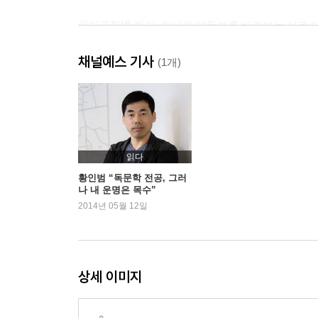
◎가구架構 짜기_하나의 대들보를 바라보는 서로 
채널예스 기사
◎설비공사_설비란 무엇이냐 물으신다면 물에 관한
(1개)
◎지붕 만들기_수평과 수직의 세계를 건너 곡선의
#한걸음 더 깊이|목수, 그들은 누구인가
◎상량식_온 마을의 잔칫날, 어락당 상량식
읽다
황인범 “독문학 전공, 그러
나 내 운명은 목수”
◎지붕 마무리_박공판에 얽힌 황 목수의 속사정
2014년 05월 12일
◎수장修粧 들이기_수평과 수직을 넘어 직각까지 
◎기와 올리기_디테일이 만들어내는 절정의 아름
상세 이미지
#한걸음 더 깊이|요즘은 기와를 어떻게 만드는가