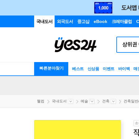
국내도서
외국도서
중고샵
eBook
크레마클럽
C
빠른분야찾기
베스트
신상품
이벤트
바이백
매
웰컴
국내도서
예술
건축
건축일반
소
작