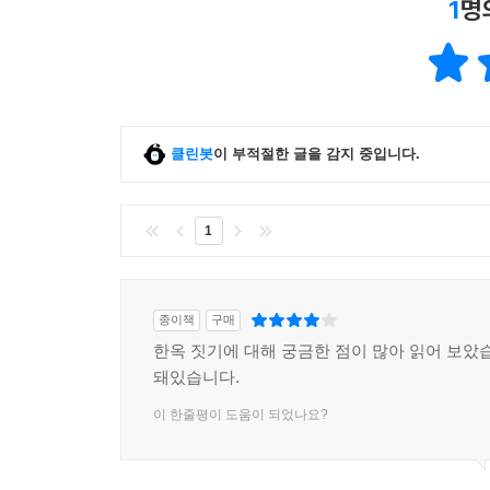
1
명
현장의 실상에 이를 때에는 저절로 한탄이 새어나온
집이란 누가 어떻게 짓는 것인가.
집으로 말하는 이가 만들어낸, 집다운 집을 위한 
클린봇
이 부적절한 글을 감지 중입니다.
집을 짓는 주체는 과연 누구인가. 건축주와 설계자가
실제로 짓는 시공자 역시 집을 짓는 주체이다. 
모름지기 사람의 손이 만들어낸 곳이라는 당연한 
1
특히 한옥은 현장에서 수많은 노동자들의 손으로 
따라 집의 완성도에 차이가 있을 수밖에 없다는 의
어락당을 위해 저자는 오랫동안 문화재 수리현장에
종이책
구매
있는 최고 일꾼들의 솜씨를 유감없이 발휘시켰다. 
한옥 짓기에 대해 궁금한 점이 많아 읽어 보았습
몸소 보여주고 있다. 주초석과 기둥을 세우고, 지
돼있습니다.
채의 집을 위해 온전히 숙련된 솜씨와 성실함으로 
이 한줄평이 도움이 되었나요?
손에 의해 도배는 작품이 되고, 칠은 예술이 되며
일했으나 누구의 주목도 받지 못했을 현장 노동자들의
넘어선다. 그들은 일 자체를 훌륭하게 해내려는 욕망