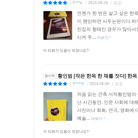
기록을 넘어서 전통의 보존과 일상의 존중이라는 
t****u
2014-08-29
신고
|
|
|
풀어낸 충실하고 의미 있는 답안지이자, 실제 한옥
언젠가 한 번은 살고 싶은 한
이 왠만하면 사두는편이다.하
우리가 존중할 ‘전통’이란 무엇인가?
진집의 형태인 경우가 많아서정
조선 시대 한옥이 아닌 1930년대 도시형한옥의 원
시켜 주...
더보기
수많은 한옥들이 대수선 과정을 통해 복원하려는 
이 리뷰가 도움이 되었나요?
모체가 된 한옥의 원형은 1930년대 소위 ‘집장사
도심에서 기존의 필지를 여러 채로 쪼개 집을 만
해결하기 시작하면서 이미 전통적인 한옥의 형태는
황인범 [작은 한옥 한 채를 짓다] 한
종이책
하는 이 집은 1930년대부터 본격적으로 개발
t*****0
2014-06-06
신고
|
|
|
내부구조보다는 거주하는 사람이 편하게 일상생활을
처음 읽는 건축 서적황인범의 
한옥의 원형 대신 모체였던 집이 지어진 당시, 
난 시간동안, 인문 사회에 대
삼았다. 일례로 띠살문 대신 아자살과 완자살을 
사진이나 회화, 연극, 영화에
미세기문, 창호지 대신 유리를 사용했다.
예술...
더보기
어락당이 취한 이러한 도시형한옥의 형태에 관한 
거주민들의 고민의 배경을 살피고, 그것이 어떻
이 리뷰가 도움이 되었나요?