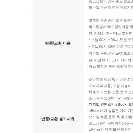
중고상품의 경우 출고 완료일
모바일 쿠폰의 경우 유효기간(
고객의 단순변심 및 착오구
직수입양서/직수입일서중 일
단, 아래의 주문/취소 조건인
오늘 00시 ~ 06시 30분 
반품/교환 비용
오늘 06시 30분 이후 주문
직수입 음반/영상물/기프트 
단, 당일 00시~13시 사이
박스 포장은 택배 배송이 가
소비자의 책임 있는 사유로 
소비자의 사용, 포장 개봉에 
복제가 가능한 상품 등의 포장을 
소비자의 요청에 따라 개별
디지털 컨텐츠인 eBook, 
eBook 대여 상품은 대여 기
모바일 쿠폰 등록 후 취소/환
반품/교환 불가사유
중고상품이 구매확정(자동 
LP상품의 재생 불량 원인이 기