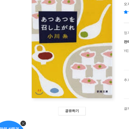
오
정
판
Y
추
결
공유하기