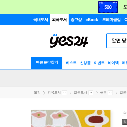
국내도서
외국도서
중고샵
eBook
크레마클럽
C
빠른분야찾기
베스트
신상품
이벤트
바이백
매
웰컴
외국도서
일본도서
문학
일본
소
직