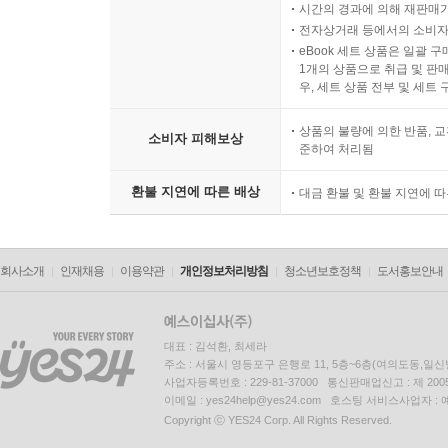
시간의 경과에 의해 재판매가
전자상거래 등에서의 소비자
eBook 세트 상품은 일괄 
1개의 상품으로 취급 및 판매
우, 세트 상품 전부 및 세트
상품의 불량에 의한 반품, 교
소비자 피해보상
준하여 처리됨
환불 지연에 따른 배상
대금 환불 및 환불 지연에 
회사소개
인재채용
이용약관
개인정보처리방침
청소년보호정책
도서홍보안내
대표 : 김석환, 최세라
주소 : 서울시 영등포구 은행로 11, 5층~6층(여의도동,일신
사업자등록번호 : 229-81-37000 통신판매업신고 : 제 200
이메일 : yes24help@yes24.com 호스팅 서비스사업자 :
Copyright ⓒ YES24 Corp. All Rights Reserved.