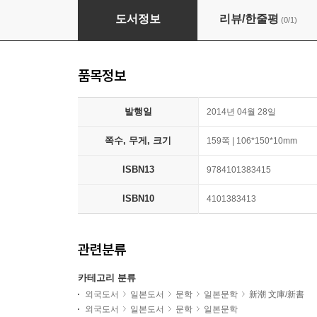
あつあつを召し上がれ
도서정보
리뷰/한줄평
(0/1)
품목정보
발행일
2014년 04월 28일
쪽수, 무게, 크기
159쪽 | 106*150*10mm
ISBN13
9784101383415
ISBN10
4101383413
관련분류
카테고리 분류
외국도서
일본도서
문학
일본문학
新潮 文庫/新書
외국도서
일본도서
문학
일본문학