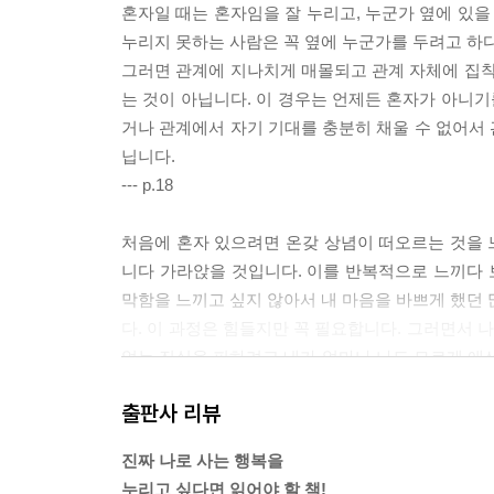
혼자일 때는 혼자임을 잘 누리고, 누군가 옆에 있을
누리지 못하는 사람은 꼭 옆에 누군가를 두려고 하다
그러면 관계에 지나치게 매몰되고 관계 자체에 집착
는 것이 아닙니다. 이 경우는 언제든 혼자가 아니기
거나 관계에서 자기 기대를 충분히 채울 수 없어서
닙니다.
--- p.18
처음에 혼자 있으려면 온갖 상념이 떠오르는 것을 느
니다 가라앉을 것입니다. 이를 반복적으로 느끼다 보
막함을 느끼고 싶지 않아서 내 마음을 바쁘게 했던 
다. 이 과정은 힘들지만 꼭 필요합니다. 그러면서
없는 진실을 피하려고 내가 얼마나 나도 모르게 애
수 있고, 그래야 나 자신으로 사는 것을 시작할 수 
출판사 리뷰
--- p.29
진짜 나로 사는 행복을
우리는 자주 상황과 마음에 빠져 있습니다. 그래서
누리고 싶다면 읽어야 할 책!