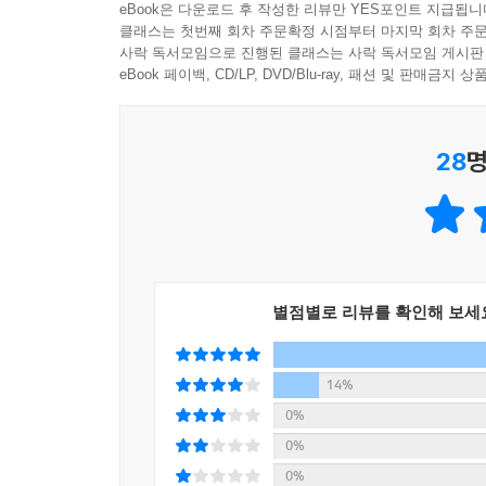
eBook은 다운로드 후 작성한 리뷰만 YES포인트 지급됩니
됩니다. 이 패턴은 나의 심리적·무의식적 특징과 
클래스는 첫번째 회차 주문확정 시점부터 마지막 회차 주문
사락 독서모임으로 진행된 클래스는 사락 독서모임 게시판
어렵습니다. 이 문제에서 그 사람의 잘못은 뭐고 내
eBook 페이백, CD/LP, DVD/Blu-ray, 패션 및 판매금
다 보면 자신이 인간관계에서 반복적으로 하는 잘못
--- p.64~65
28
명
인간은 이성적 존재이기에 사람들은 대부분 논리적 
영역이 있다는 것입니다. 타인에 대해서는 논리가 
것은 잘 지적하면서 나 스스로는 내가 어디서 어
적으로 인식하기 때문입니다. 논리와 심리가 부딪칠
해야 자신이 원하는 결과를 얻는데 자꾸 논리를 비
--- p.70
별점별로 리뷰를 확인해 보세
보통 ‘자기가 보는 자신’은 실제 자신보다 더 잘난 
14%
찌질한 나 자신을 직면하기보다는 내 존재 방식이
0%
무의식적 특징을 더 인식하게 됩니다. 특별히 자신의
0%
빠져 삽니다. 그렇지만 내 생각은 내가 옳은 것을 
0%
이 자신을 편리하게 하는 방향으로 갑니다. 철학은