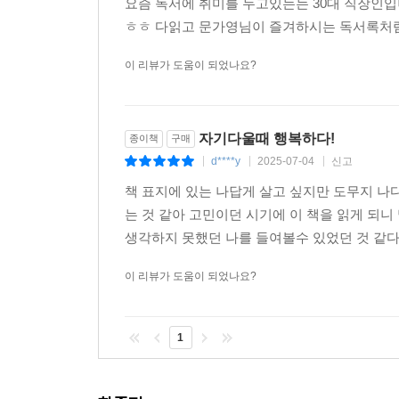
요즘 독서에 취미를 두고있는는 30대 직장인
려워집니다. 사실 사회적 평가에 지나치게 연연하는
ㅎㅎ 다읽고 문가영님이 즐겨하시는 독서록처럼
지 않기에 세상의 평가에 마음이 흔들리는 것입니다.
닌지 되돌아볼 필요가 있습니다.
이 리뷰가 도움이 되었나요?
--- p.145
부모가 나에게 미친 영향을 파악해야 그 부모와의 관
자기다울때 행복하다!
종이책
구매
일 뿐이라는 진실을 봐야지만 해낼 수 있습니다. 
d****y
2025-07-04
신고
|
|
|
다는 듯이 부모에게 기대하는 바가 많지만 부모 역
책 표지에 있는 나답게 살고 싶지만 도무지 나
--- p.175
는 것 같아 고민이던 시기에 이 책을 읽게 되니
생각하지 못했던 나를 들여볼수 있었던 것 같다
나 자신에게 원하는 모습이 있다면 그 모습을 만들
고 싶은 나의 발목을 잡는 생각이 있습니다. 그 생
이 리뷰가 도움이 되었나요?
싶지 않은 사람은 없습니다. 원하지 않는데도 어떤 
도망갑니다. 누군가와 갈등할 때 나에게도 틀린 부
니라고 생각하고 싶어 하지요. 그렇지만 사실을 직
1
다.
--- p.201~202