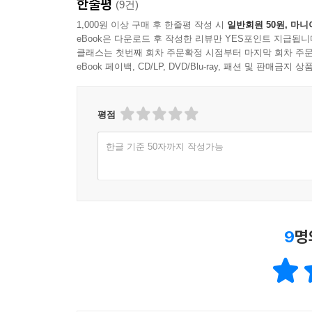
한줄평
(9건)
사람은 자기 자신을 보는 만큼 타인도 볼 줄 알게 되
1,000원 이상 구매 후 한줄평 작성 시
일반회원 50원, 마니
eBook은 다운로드 후 작성한 리뷰만 YES포인트 지급됩니
것이 아니고 나에게도 충분히 있을 수 있음을 의식하
클래스는 첫번째 회차 주문확정 시점부터 마지막 회차 주문
인간은 기본적으로 진실을 직면하기 어려운 존재라는
eBook 페이백, CD/LP, DVD/Blu-ray, 패션 및 판매금
착각을 하지 않아야 내가 진실을 보지 못하는 측면을
대를 인식할수록 자신의 심리적·무의식적 특징을 더
--- p.214~215
평점
한글 기준 50자까지 작성가능
인간은 현재의 자기 존재를 넘어 스스로 결단해 자기
라고 해야 할 것입니다. 어떨 때 확신의 신호가 오
입니다. ‘나답다’는 게 무엇인지 고민하고 나 자신
것을 불편해하는지 관찰하고 의식하는 것을 말합니
죠.
9
명
--- p.248
사람들은 자기 가치가 소중한 만큼 타인의 가치도 소
를 좋아합니다. 인간과 삶에 대한 겸손한 태도는 