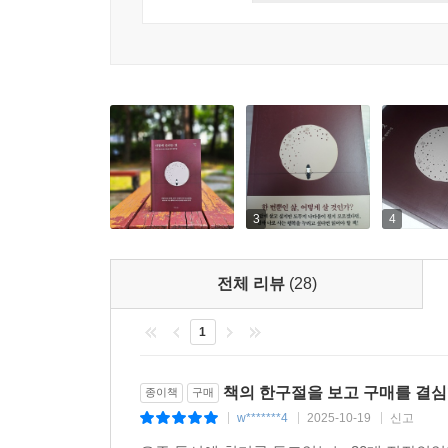
--- p.96
타인의 인정은 물론 필요하지만 나를 본질적으로 충
닥의 나로부터 내가 인정받을 때 가능해집니다. 내
정하는 것이 중요합니다. 자신이 자신을 인정하려
험을 쌓지 못하는 경우가 많은 듯합니다. 그러면서 
우선, 자기 자신에 대한 기준을 너무 높이 잡은 것
는 않는지 말입니다. 한국 사회가 지나치게 과로하
3
4
생활도 잘해야 한다고 생각하는 경우가 많습니다.
있습니다. 지나치게 닦달한다면 자존감 문제가 있
말입니다. 자존감 문제가 있다면 작은 성취를 쌓
전체 리뷰
(28)
가는 것이 좋습니다.
--- p.115~116
1
나는 그냥 나입니다. 내가 얼마짜리 인간이 아닙니다
책의 한구절을 보고 구매를 결
종이책
구매
해야 합니다. 다른 사람이 나를 어떻게 보느냐보다 
w*******4
2025-10-19
신고
|
|
|
마음에 들어야 할 이유는 없습니다. 타인의 시선을