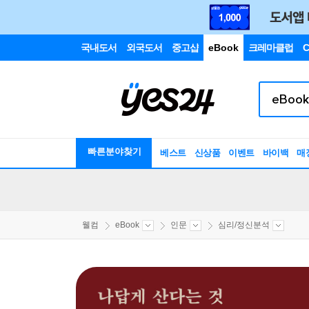
국내도서
외국도서
중고샵
eBook
크레마클럽
C
빠른분야찾기
베스트
신상품
이벤트
바이백
매
웰컴
eBook
인문
심리/정신분석