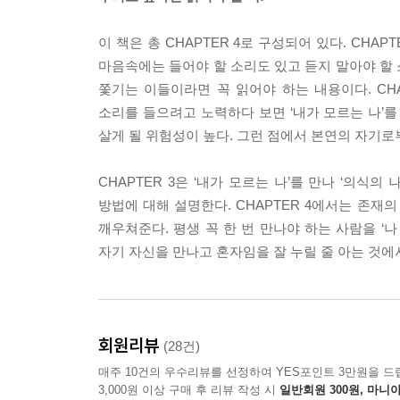
마음 자체를 들여다보지 못한다는 것입니다. 예를 들
못하고 ‘누구를 만나야 내가 외롭지 않을까, 무엇을
이 책은 총 CHAPTER 4로 구성되어 있다. CH
다는 진실을 받아들이지 못하면(인간은 혼자 죽습니
마음속에는 들어야 할 소리도 있고 듣지 말아야 할
라 반응하기만 바쁘니 마음에 빠져 있기만 하게 됩니
쫓기는 이들이라면 꼭 읽어야 하는 내용이다. CH
군가를 만나고 싶구나, 헤어진 연인에게 연락하고 싶
소리를 들으려고 노력하다 보면 ‘내가 모르는 나’를 
실 사람 없나, 같이 놀러 갈 사람 없나’ 하면서 만
살게 될 위험성이 높다. 그런 점에서 본연의 자기로
--- p.31~32
CHAPTER 3은 ‘내가 모르는 나’를 만나 ‘의식의
내 마음의 생김새를 느껴보는 기회 중 중요한 것이 
방법에 대해 설명한다. CHAPTER 4에서는 존재
설 때 나와 그 사람의 차이를 느끼게 됩니다. 이러한
깨우쳐준다. 평생 꼭 한 번 만나야 하는 사람을 ‘
음의 특징을 느끼지 못하게 됩니다. 누군가가 나를 힘
자기 자신을 만나고 혼자임을 잘 누릴 줄 아는 것에
음의 생김새를 느낄 수 있습니다. 이것이 바로 마음
람이 지닌 마음의 특징을 알게 됩니다. 그러면서 또
버리면 우리는 다른 사람의 존재 방식에 화만 내는 
--- p.62~63
회원리뷰
(28건)
매주 10건의 우수리뷰를 선정하여 YES포인트 3만원을 드
다른 사람과의 관계에서 내가 틀린 측면을 생각하려 
3,000원 이상 구매 후 리뷰 작성 시
일반회원 300원, 마니아
지 않을 가능성을 동시에 균형적으로 고려하려고 