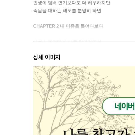
인생이 담배 연기보다도 더 허무하지만
죽음을 대하는 태도를 분명히 하면
CHAPTER 2 내 마음을 들여다보다
나를 느껴가면서, 나를 알아가면서
마음의 소리를 들으라고는 하는데…
상세 이미지
논리와 심리 사이에서
내 마음을 들여다본다는 것
나 자신을 생각해보게 만드는 물음
내가 어디에서 마음이 상하는지를 알아야
타인의 이중성만 보지 말고 나의 이중성을 볼 줄 알
‘날것의 나’를 대면해야 한다
집착과 중독은 인생에 대한 두려움이 원인이다
나에게 중요한 것이 무엇인지를 알아야
돈이 되는 일 vs. 하고 싶은 일
인간을 본질적으로 충족하는 것