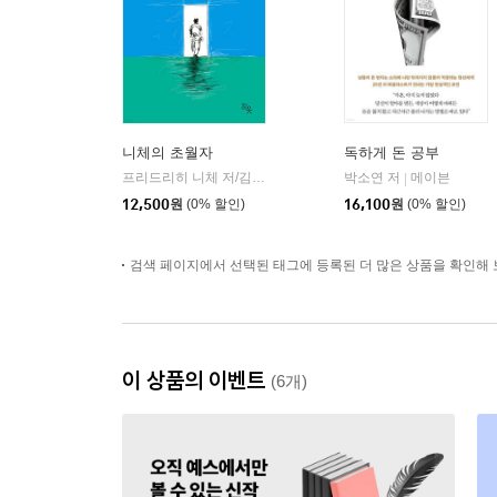
니체의 초월자
독하게 돈 공부
프리드리히 니체 저/김철 편역
히읏
박소연 저
메이븐
|
|
12,500
원
(0% 할인)
16,100
원
(0% 할인)
검색 페이지에서 선택된 태그에 등록된 더 많은 상품을 확인해 
이 상품의 이벤트
(6개)