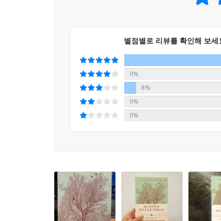
수 있다.
저자는 《주역》이 ‘군자’라는 주인공이 인생이라
별점별로 리뷰를 확인해 보세
인생길을 걷는 동안 변화를 겪고 깨달음을 얻으며 
권모술수를 택할 때도 있다. 불안을 느끼기도 하고,
우리도 《주역》의 주인공이다.
0%
8%
한 번도 가본 적 없는 곳을 갈 때는 불안한 것이
0%
중에 만나게 될 모든 길에 대한 정보를 수집한 《주
0%
“세상은 변화의 법칙 안에 있다.”
주역의 메시지는 어디에나 존재한다
심리학자 카를 융은 《주역》의 팬이었다. 《주역
있다는 《주역》의 사상을 자신의 책에 쓰기도 했
들어 있다는 사실을 알고는 이후 기사 작위를 받을 