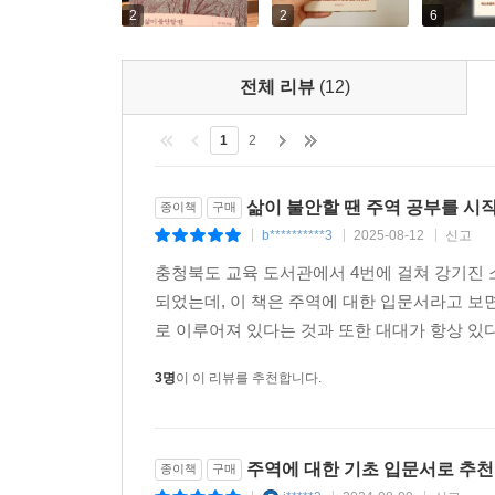
《주역》은 세상의 존재 법칙을 이야기한다. 심
2
2
6
불러일으켜 왔다. 저자는 《논어》 《맹자》 《명심
글, 푸시킨의 시 등 다양한 예시를 통해 《주역》
전체 리뷰
(12)
중 하나인 ‘믿음이 있다’는 것을 연결 지어 생각해
《주역》의 가르침을 떠올릴 수 있다.
1
2
고전의 문장을 우리의 삶으로 끌고 오는 것은 어렵다
삶이 불안할 땐 주역 공부를 시작
종이책
구매
는 친근한 방식으로 《주역》에 담긴 인간 세상의 
b**********3
2025-08-12
신고
|
|
|
충청북도 교육 도서관에서 4번에 걸쳐 강기진 
놀랍게도 우리가 제아무리 다사다난한 인생을 산다
되었는데, 이 책은 주역에 대한 입문서라고 보면
옛사람들의 지혜로부터 세상의 결, 인생의 길을 찾
로 이루어져 있다는 것과 또한 대대가 항상 있
이런 이유에서일 것이다.
3명
이 이 리뷰를 추천합니다.
주역에 대한 기초 입문서로 추천
종이책
구매