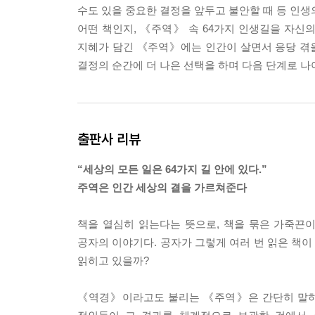
수도 있을 중요한 결정을 앞두고 불안할 때 등 인생
이다. 그러므로 불안을 느낀다는 사실 자체가 사실
어떤 책인지, 《주역》 속 64가지 인생길을 자신의
--- p.104
지혜가 담긴 《주역》에는 인간이 살면서 응당 겪을
결정의 순간에 더 나은 선택을 하며 다음 단계로 나
소과의 괘사는 “날아오른 새가 내려와야 대길할 것
을 달성했는데도 내려오지 않고 더 올라간다면 적절한
에서 특별히 대길을 쓴 이유에 대해 생각해볼 필요가
잘 조절한다는 말이다.
출판사 리뷰
--- p.216
“세상의 모든 일은 64가지 길 안에 있다.”
역경은 그 특성으로 인해 과거, 현재, 미래에 모두 
주역은 인간 세상의 결을 가르쳐준다
마다 과불급이 없는 예의 기준을 제시한 것이다. 이
수 있다.
책을 열심히 읽는다는 뜻으로, 책을 묶은 가죽끈
공자의 이야기다. 공자가 그렇게 여러 번 읽은 책
--- p.233
읽히고 있을까?
《역경》이라고도 불리는 《주역》은 간단히 말하면