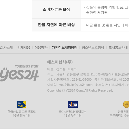
상품의 불량에 의한 반품, 교
소비자 피해보상
준하여 처리됨
환불 지연에 따른 배상
대금 환불 및 환불 지연에 
회사소개
인재채용
이용약관
개인정보처리방침
청소년보호정책
도서홍보안내
대표 : 김석환, 최세라
주소 : 서울시 영등포구 은행로 11, 5층~6층(여의도동,일신
사업자등록번호 : 229-81-37000 통신판매업신고 : 제 200
이메일 : yes24help@yes24.com 호스팅 서비스사업자 :
Copyright ⓒ YES24 Corp. All Rights Reserved.