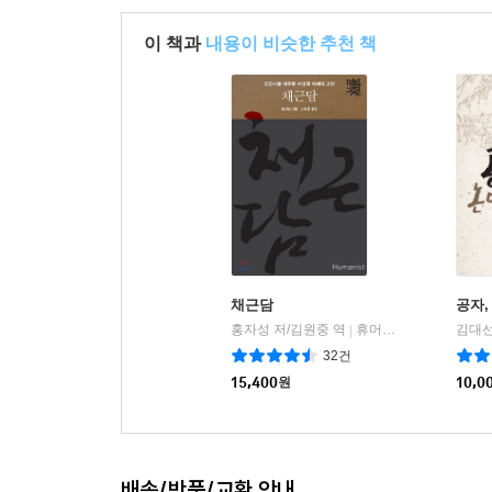
이 책과
내용이 비슷한 추천 책
채근담
공자,
홍자성 저/김원중 역
휴머니스트
김대선
|
32건
15,400
원
10,0
배송/반품/교환 안내