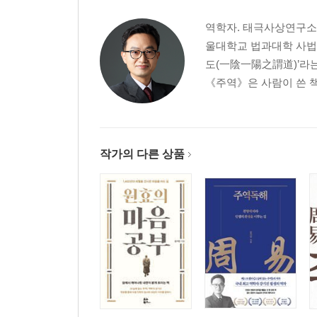
역학자. 태극사상연구소
울대학교 법과대학 사법
도(一陰一陽之謂道)’라는
《주역》은 사람이 쓴 책
작가의 다른 상품