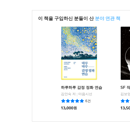
이 책을 구입하신 분들이 산
분야 연관 책
하루하루 감정 정화 연습
SF 
김안숙 저
마음시선
김보영
|
6건
13,000
원
13,5