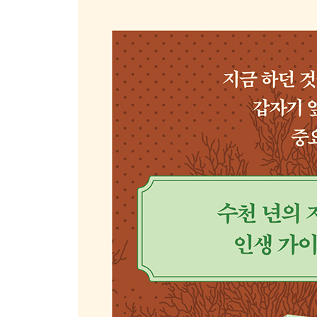
마음은 어디에 있을까
그물의 벼리를 조종하는 사람
5장 인생의 여행길에 필요한 마음 자세
주역이 밝힌 인생에서 가장 중요한 세 가지
불변응만변
태극에 담긴 철학
이 풍진 세상을 만났으니
부록 1 주역의 64괘, 64가지 길
부록 2 팔괘와 64괘의 관계