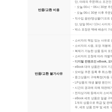
단, 아래의 주문/취소 조건인
오늘 00시 ~ 06시 30분 
반품/교환 비용
오늘 06시 30분 이후 주문
직수입 음반/영상물/기프트 
단, 당일 00시~13시 사이
박스 포장은 택배 배송이 가
소비자의 책임 있는 사유로 
소비자의 사용, 포장 개봉에 
복제가 가능한 상품 등의 포장을 
소비자의 요청에 따라 개별
디지털 컨텐츠인 eBook, 
eBook 대여 상품은 대여 기
모바일 쿠폰 등록 후 취소/환
반품/교환 불가사유
중고상품이 구매확정(자동 
LP상품의 재생 불량 원인이 기
시간의 경과에 의해 재판매가
전자상거래 등에서의 소비자
eBook 세트 상품은 일괄 
1개의 상품으로 취급 및 판매
우, 세트 상품 전부 및 세트