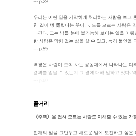
--- p.29
우리는 어떤 일을 기막히게 처리하는 사람을 보고 흔히
힌 길이 뻥 뚫렸다는 뜻이다. 도를 모르는 사람은 
나간다. 그는 남들 눈에 불가능해 보이는 일을 이뤄
한 사람은 막힘 없는 삶을 살 수 있고, 능히 불안을
--- p.59
역경은 사람이 모여 사는 공동체에서 나타나는 여러
결과를 얻을 수 있는지 그 결에 대해 말하고 있다. 
--- p.60
하늘이 땅을 내고 또 사람을 낸 뜻은 이러한 고통과
줄거리
이러한 고통과 불안을 감당하기 때문이라고 할 수 있
--- p.90
《주역》을 전혀 모르는 사람도 이해할 수 있는 가
우리에게 내재한 불안의 근본 원인을 이해할 수 있다
현재의 일을 그만두고 새로운 일에 도전하고 싶은 마
기 때문이다. 소인은 똑같이 땅 위의 현실에 처해 