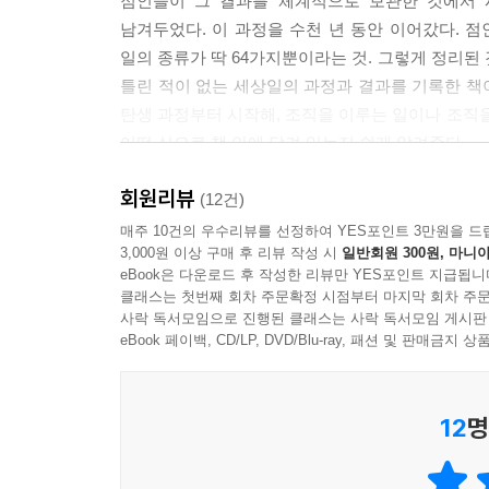
점인들이 그 결과를 체계적으로 보관한 것에서 
남겨두었다. 이 과정을 수천 년 동안 이어갔다. 점
일의 종류가 딱 64가지뿐이라는 것. 그렇게 정리된 
틀린 적이 없는 세상일의 과정과 결과를 기록한 
탄생 과정부터 시작해, 조직을 이루는 일이나 조직을 
어떤 식으로 책 안에 담겨 있는지 쉽게 알려준다.
회원리뷰
공자는 이미 정해진 인생길들을 왜 그렇게 열심히
(12건)
지혜가 담겨 있기 때문이다. 공자처럼 우리도 큰일 
매주 10건의 우수리뷰를 선정하여 YES포인트 3만원을 드
3,000원 이상 구매 후 리뷰 작성 시
일반회원 300원, 마니아
eBook은 다운로드 후 작성한 리뷰만 YES포인트 지급됩니
“불안은 자신이 삶의 주체라는 증거다.”
클래스는 첫번째 회차 주문확정 시점부터 마지막 회차 주문
주역은 불안에 지지 않고 자신의 길을 가도록 돕는
사락 독서모임으로 진행된 클래스는 사락 독서모임 게시판
eBook 페이백, CD/LP, DVD/Blu-ray, 패션 및 판매금
저자는 《주역》에서 64가지 인생길만큼 중요한 것
6단계가 완성된다. 팔괘라는 말이 낯설 게 느껴질 수
12
명
팔괘가 어떤 의미를 갖는지 설명하고, 이 팔괘가 6
즉, 각 인생길마다 있는 6단계 중 자신이 지금 몇
삶이 정처 없이 표류한다고 느낄 때다. ‘나는 이제