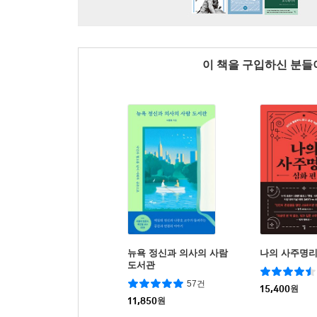
이 책을 구입하신 분
뉴욕 정신과 의사의 사람
나의 사주명리 
도서관
57건
15,400
원
11,850
원