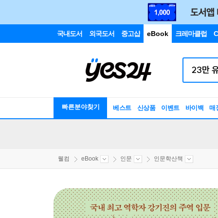
국내도서
외국도서
중고샵
eBook
크레마클럽
C
빠른분야찾기
베스트
신상품
이벤트
바이백
매
웰컴
eBook
인문
인문학산책