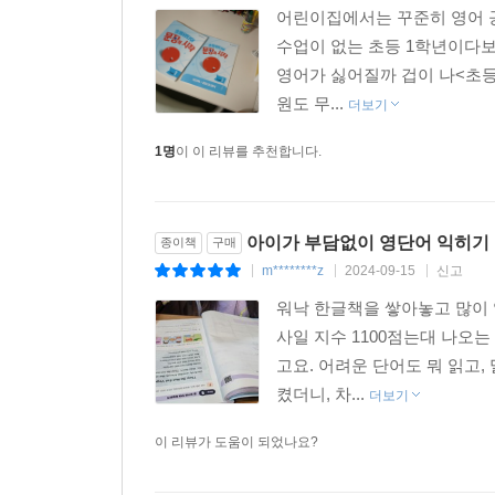
어린이집에서는 꾸준히 영어 공
수업이 없는 초등 1학년이다
영어가 싫어질까 겁이 나<초등
원도 무...
더보기
1명
이 이 리뷰를 추천합니다.
아이가 부담없이 영단어 익히기 
종이책
구매
m********z
2024-09-15
신고
|
|
|
워낙 한글책을 쌓아놓고 많이 
사일 지수 1100점는대 나오
고요. 어려운 단어도 뭐 읽고
켰더니, 차...
더보기
이 리뷰가 도움이 되었나요?