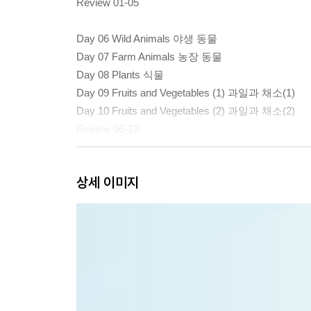
Review 01-05
Day 06 Wild Animals 야생 동물
Day 07 Farm Animals 농장 동물
Day 08 Plants 식물
Day 09 Fruits and Vegetables (1) 과일과 채소(1)
Day 10 Fruits and Vegetables (2) 과일과 채소(2)
Review 06-10
Day 11 Food(1) 음식(1)
상세 이미지
Day 12 Food(2) 음식(2)
Day 13 Food(3) 음식(3)
Day 14 Clothes(1) 옷(1)
Day 15 Clothes(2) 옷(2)
Review 11-15
Day 16 Face 얼굴
Day 17 Body 신체