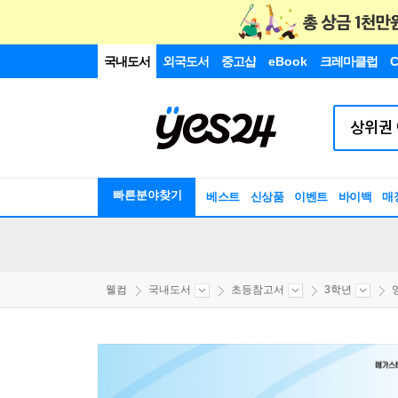
국내도서
외국도서
중고샵
eBook
크레마클럽
C
빠른분야찾기
베스트
신상품
이벤트
바이백
매
웰컴
국내도서
초등참고서
3학년