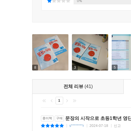
0%
8
3
5
전체 리뷰
(41)
1
문장의 시작으로 초등1학년 영단
종이책
구매
s********r
2024-07-18
신고
|
|
|