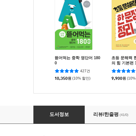
뜯어먹는 중학 영단어 180
초등 문해력 
0
의 힘 기본편 
427건
10,350
원
(10% 할인)
9,900
원
(10%
초등영단어 문장의 시작 Level 1
도서정보
리뷰/한줄평
(41/0)