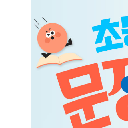
Day 18 Numbers(1) 숫자(1)
Day 19 Numbers(2) 숫자(2)
Day 20 Colors 색깔
Review 16-20
Day 21 House(1) 집(1)
Day 22 House(2) 집(2)
Day 23 House(3) 집(3)
Day 24 Kitchen Items 주방용품
Day 25 Housework 집안일
Review 21-25
Day 26 Everyday Lives 일상생활
Day 27 School(1) 학교(1)
Day 28 School(2) 학교(2)
Day 29 Classroom 교실
Day 30 School Supplies 학용품