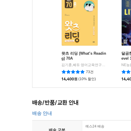
왓츠 리딩 (What’s Readin
달곰한 
g) 70A
evel 
김기훈,쎄듀 영어교육연구센터 저
쎄듀(CED
NE능
|
73건
14,400
원
(10% 할인)
14,4
배송/반품/교환 안내
배송 안내
예스24 배송
배송 구분