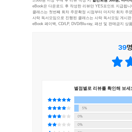
3,000원 이상 구매 후 리뷰 작성 시
일반회원 300원, 마니아
eBook은 다운로드 후 작성한 리뷰만 YES포인트 지급됩니
Step 1 ~ 3 단계를 통해 단어를 익혔다면, Ste
클래스는 첫번째 회차 주문확정 시점부터 마지막 회차 주문
어떻게 쓰이는지 듣고 써보면서 확인한 후, 이를 
사락 독서모임으로 진행된 클래스는 사락 독서모임 게시판
문장과 글을 이해하는 학습으로 자연스럽게 이어질 
eBook 페이백, CD/LP, DVD/Blu-ray, 패션 및 판매금
· Step 4 문장 듣기로 단어 확장하기: 들려주는 
39
명
· Step 5 글 읽기로 단어 확장하기: 학습한 문장
4. 단어 학습을 도와주는 장치들
초등 단어 학습이 더욱 완벽해질 수 있도록 다음의
별점별로 리뷰를 확인해 보세
· Tips: 단어를 상황이나 때에 맞게 사용할 수 있도
· Quick Check: 새로운 10개의 단어를 공부하
· Review: 5일마다 공부한 단어들을 간단하게 확
5%
· (+워크북) 단어쓰기: 본책에서 익힌 단어들을 세
0%
0%