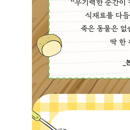
지구에서 가장 성공한 종
└[오늘의 레시피] 비건 콘 토스트
새해를 맞이하며
└[오늘의 레시피] 유부 부추 국수
다양성의 아름다움
└[오늘의 레시피] 토마토 알리오 올리오
소풍 가기 좋은 봄
└[오늘의 레시피] 쑥 토스트
돼지는 제철이 없다
└[오늘의 레시피] 달래장과 도토리묵 무침
나는 물이면 돼