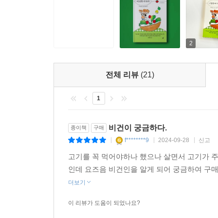
한 번쯤 비건을 생각해본 사람에게 비건을 실천하기에
사람은 내 안팎에서 ‘완벽함’이라는 잣대가 세워지
케케묵은 이야기이다. 또, 육류는 섭취하지 않
2
가능하면 비건 옵션을 취하고자 하는 비건 지향인들에
하지만 ‘한 명의 완벽한 비건보다 열 명의 비건 지
전체 리뷰
(21)
가능한 선에서 비건 레시피를 따라해볼 것을 권한다
1
100퍼센트가 아니어도 고기나 어묵을 추가하지 않
작가는 이 책을 통해 흔들려도 계속 나아가는 자신의
비건이 궁금하다.
종이책
구매
태도로 우리 각자의 삶에 비건이라는 근사한 편집
f********9
2024-09-28
신고
|
|
|
없고 만족스러운 비건 생활을 거듭할수록, 모두가 더
고기를 꼭 먹어야하나 했으나 살면서 고기가 주
인데 요즈음 비건인을 알게 되어 궁금하여 구매
아무리 애인이 좋아도 하루 종일 애인만 생각
더보기
어려웠습니다만, 흔들리며 나아가기로 했습니다.
했습니다. (중략) 어쩌면 내 인생은 완결되지 않는 
이 리뷰가 도움이 되었나요?