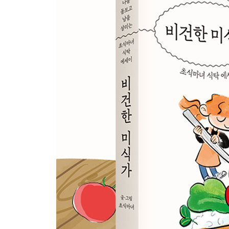
감자탕 좋아해?
└[오늘의 레시피] 감자탕 라면
소중하고 사소한 식사
└[오늘의 레시피] 김치 칼제비
안녕, 하리
└[오늘의 레시피] 들깨 수제비
관찰하는 마음으로
└[오늘의 레시피] 두부 오이 비빔국수
위로를 잘하는 사람
└[오늘의 레시피] 고추장찌개
다재다능 만능