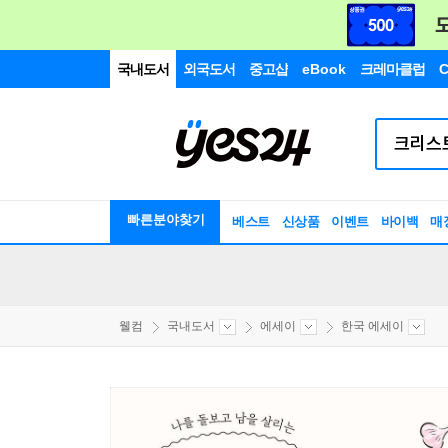
국내도서
외국도서
중고샵
eBook
크레마클럽
C
빠른분야찾기
베스트
신상품
이벤트
바이백
매
웰컴
국내도서
에세이
한국 에세이