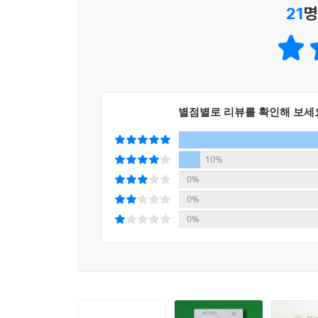
21
명
처음 비건 실천을 마음먹었을 때, 작가는 “돌아
되기로”(227쪽) 결심했다. 비건으로 먹을 수 
비거니즘을 받아들이기 시작하면서, 작가는 서서히
신념과 삶의 다른 부분들 사이 밸런스를 맞췄다.
별점별로 리뷰를 확인해 보세
한편, 삶에 녹아든 비거니즘은 생활을 더 풍요롭
이로운 뷰티 제품을 선택하게 하고, 매 끼니마다 
삶에 들이는 일”(34쪽)과 다름없다.
10%
0%
비건이라는 필터는 길고 긴 상품 목록을 윤리적으로
0%
마음에 드는 제품을 빠르게 찾을 수 있게 됐습니다.
0%
도마와 그릇, 수세미 등을 따로 쓰느라 싱크대가 
과정 또한 상당한 고통이었습니다. 지금은 파를 썰던 
“한 명의 완벽한 비건보다 열 명의 비건 지향인이 
모두가 더 자유로운 세계으로의 초대