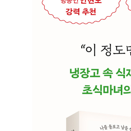
└[오늘의 레시피] 두릅 파스타
그저, 자유롭게 계세요
└[오늘의 레시피] 애호박 볶음
초식마녀 툰: 월요일의 채식 토크
2부 나누어 먹는 마음
치킨이 당연하지 않은 밤
└[오늘의 레시피] 김치전
칭찬이 미식을 만든다
└[오늘의 레시피] 김치 파스타
느려질 결심
└[오늘의 레시피] 고사리전