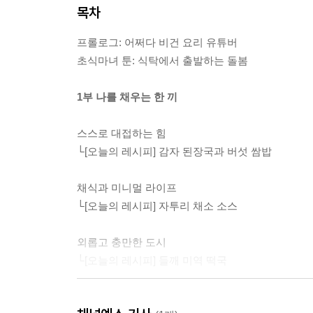
목차
프롤로그: 어쩌다 비건 요리 유튜버
초식마녀 툰: 식탁에서 출발하는 돌봄
1부 나를 채우는 한 끼
스스로 대접하는 힘
└[오늘의 레시피] 감자 된장국과 버섯 쌈밥
채식과 미니멀 라이프
└[오늘의 레시피] 자투리 채소 소스
외롭고 충만한 도시
└[오늘의 레시피] 들깨 미역 떡국
엄마의 시금치