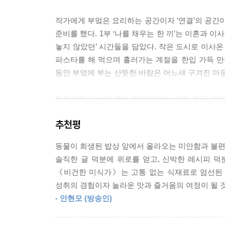
향이 물씬 나는 제철 음식 먹기입니다. 지금 당장 
작가에게 부엌은 요리하는 공간이자 ‘연결’의 공간이다
는 계절 속으로 한 걸음씩, 한 입씩 행복해지세요.
준비를 했다. 1부 ‘나를 채우는 한 끼’는 이혼과 
--- p.89
놓지 않았던’ 시간들을 담았다. 작은 도시로 이사온
파스타를 해 먹으며 흘러가는 계절을 한입 가득 만
닭은 지구상의 모든 새를 합친 것보다 많이 태어나고 
동안 부엌에 부는 산뜻한 바람은 어느새 구겨진 마음
장에서 길러진 닭의 뼈가 지구를 뒤덮습니다. 닭 뼈
킨은 더 이상 잔치에 어울리는 음식이 아닙니다. 카
한편, 2부 ‘나누어 먹는 마음’에서는 가족, 친구,
에 개최되었습니다. 월드컵은 여름에 열린다는 공식을
곁들이고, 반려견 하리를 떠나보낸 날에는 동생과
요가 있지 않을까요?
추천평
재료를 선택하는 작은 변화로 모두가 편히 즐길 
--- pp.113~114
당연하지 않은 밤”(110쪽)이 흐른다.
동물이 희생된 밥상 앞에서 올라오는 미안함과 불편함
구운 바게트 사이에 팥빙수용 팥과 비건 버터를 끼
솔직한 글 덕분에 위로를 얻고, 신박한 레시피 덕분
마지막 3부 ‘모두가 환대받는 식탁’은 식탁을 둘러
이 쏟아져 나옵니다. 나의 삶은 얼마나 쉬운가요. 
《비건한 미식가》는 고통 없는 식재료로 엄선된 나
제철이 없다. 비용 절감을 위해 도축하기에 적당한
--- pp.195~196
성취의 경험이자 놀라운 맛과 즐거움의 여정이 될 
35일, 감자보다 짧게 산다. 출산한 지 얼마 안 된 
- 안현모 (방송인)
돼지고기 대신 계절을 닮은 제철 식재료로 요리하며
만사지식일완. 세상만사의 이치가 밥 한 그릇에 담겨
의 링크를 발견합니다. 순리대로 선택한 음식은 나를