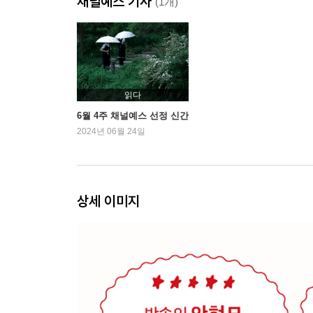
채널예스 기사
└[오늘의 레시피] 시금치 김밥
(1개)
토마토를 닮은 여름
└[오늘의 레시피] 토마토 볶음국수
이별은 안 했습니다
읽다
└[오늘의 레시피] 표고 유부 볶음
6월 4주 채널예스 선정 신간
2024년 06월 24일
가벼운 인사처럼
└[오늘의 레시피] 토마토 비빔밥
상세 이미지
음식 추천 미션
└[오늘의 레시피] 애호박 파스타
식도락의 기쁨
└[오늘의 레시피] 비건 마라탕
계절 한 입