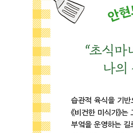
썩지 않는 사과
└[오늘의 레시피] 사과 바질 샐러드
5000원짜리 애호박
└[오늘의 레시피] 애호박밥
초식마녀 툰: 어떤 존재들은