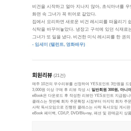
결국, 나를 돌보는 마음은 남을 살리는 마음과 맞닿
비건을 시작하고 얼마 지나지 않아, 초식마녀를 우
존재의 고통 없이 충만한 삶을 보여준다. 비거니
--- p.237
화면 속 그녀가 꼭 히어로 같았다.
이야기한다.
집에서 요리하면 새로운 비건 레시피를 떠올리기 쉽
식탁을 바꾸어놓았다. 냉장고 구석에 있던 식재료는
집에 있는 김치가 비건이 아니더라도 동물성 재료
그녀가 또 일을 냈다. 비건한 미식 레시피를 한 권의
만족스러운 채식을 경험하세요. 한 번의 만족스러
- 임세미 (탤런트, 영화배우)
맛있는 음식의 전제 조건은 ‘동물’이 아니니까요. _1
“완벽하지 않더라도, 흔들리며 나아가기로 했습니
더 가뿐한 삶을 위한, 생활 밀착형 비거니즘
회원리뷰
(21건)
매주 10건의 우수리뷰를 선정하여 YES포인트 3만원을 드
열일곱 살, 작가는 도로에서 소와 눈이 마주친다. 
3,000원 이상 구매 후 리뷰 작성 시
일반회원 300원, 마니아
싣고 가지?’ 순수한 의아함이 일었다. 고등학생 
eBook은 다운로드 후 작성한 리뷰만 YES포인트 지급됩니
본능적인 거부감을 느꼈다. 20대 중반, 반려견과 함
클래스는 첫번째 회차 주문확정 시점부터 마지막 회차 주문
사락 독서모임으로 진행된 클래스는 사락 독서모임 게시판
되지만 개고기는 먹으면 안 되는 이유는 없었다. 요
eBook 페이백, CD/LP, DVD/Blu-ray, 패션 및 판매금
씻었다. 우연히 본 다큐멘터리는 소고기를 생산하
작가는 ‘초식마녀’가 되었다.