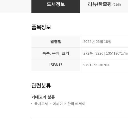
비건한 미식가
도서정보
리뷰/한줄평
(21/8)
품목정보
발행일
2024년 06월 18일
쪽수, 무게, 크기
272쪽 | 322g | 135*190*17
ISBN13
9791172130763
관련분류
카테고리 분류
국내도서
에세이
한국 에세이