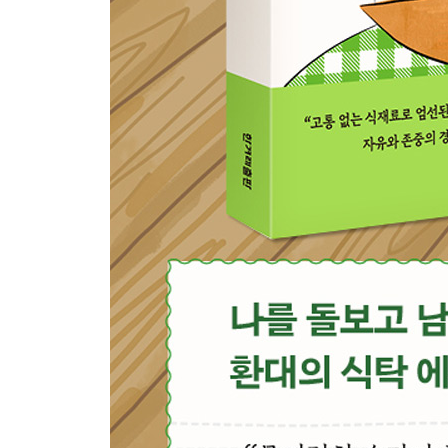
└[오늘의 레시피] 만능 쌈장
이름 붙이는 일
└[오늘의 레시피] 비건 새우 파스타
조화로운 식사
└[오늘의 레시피] 채소 전골
초식마녀 툰: 마주 보는 시간
3부 모두가 환대받는 식탁
사랑받는 동물, 사료 되는 동물
└[오늘의 레시피] 비건 앙버터
열정의 온도
└[오늘의 레시피] 콩나물국밥