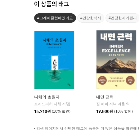
이 상품의 태그
#크레마클럽에있어요
#건강한식사
#건강한자기관리
니체의 초월자
내면 근력
프리드리히 니체 저/김철 편역
히읏
짐 머피 저/지여울 역
윌북(
|
|
15,210
원
(10% 할인)
19,800
원
(10% 할인)
검색 페이지에서 선택된 태그에 등록된 더 많은 상품을 확인해 