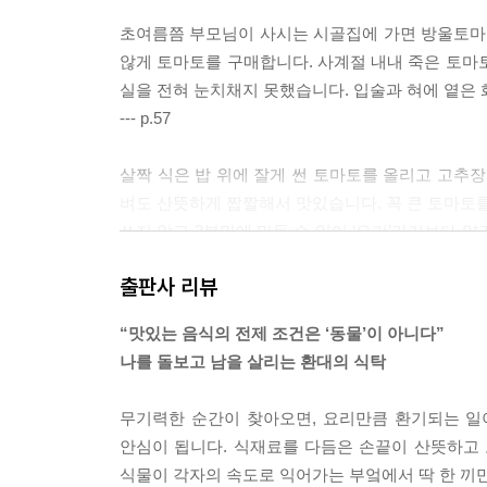
초여름쯤 부모님이 사시는 시골집에 가면 방울토마토
않게 토마토를 구매합니다. 사계절 내내 죽은 토마
실을 전혀 눈치채지 못했습니다. 입술과 혀에 옅은 
--- p.57
살짝 식은 밥 위에 잘게 썬 토마토를 올리고 고추장
벼도 산뜻하게 짭짤해서 맛있습니다. 꼭 큰 토마토를
쓰지 않고 3분만에 만들 수 있어 ‘요리’라기보다 약
음식은 간단하게 만듭니다. 토마토 비빔밥은 여름마
출판사 리뷰
--- p.71
“맛있는 음식의 전제 조건은 ‘동물’이 아니다”
고기 없이 채소와 면을 넣고 끓인 마라탕은 비교적 
나를 돌보고 남을 살리는 환대의 식탁
기 어렵다는 부분이 있지만, 100퍼센트가 아니어도
후루를 즐기며 비건과 논비건의 경계를 허뭅니다. 식
무기력한 순간이 찾아오면, 요리만큼 환기되는 일이
--- p.83
안심이 됩니다. 식재료를 다듬은 손끝이 산뜻하고 
식물이 각자의 속도로 익어가는 부엌에서 딱 한 끼만
계절을 만끽하는 최고의 방법으로 다음 두 가지를 