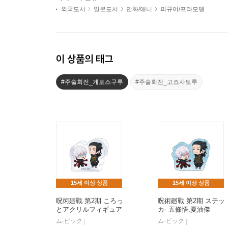
외국도서
일본도서
만화/애니
피규어/프라모델
이 상품의 태그
#주술회전_게토스구루
#주술회전_고죠사토루
15세 이상 상품
15세 이상 상품
呪術廻戰 第2期 ころっ
呪術廻戰 第2期 ステッ
とアクリルフィギュア
カ- 五條悟.夏油傑
五條悟.夏油傑
ム-ビック
ム-ビック
|
|