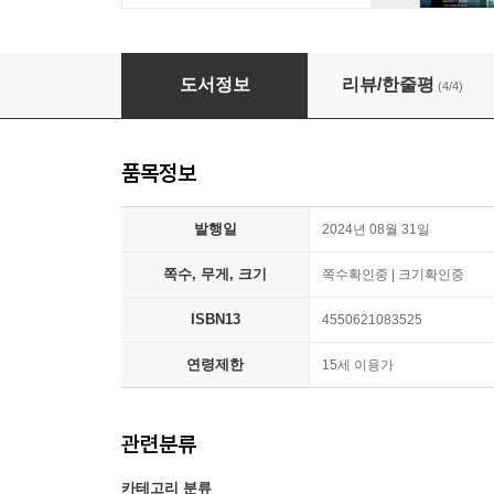
呪術廻戰 第2期 ころっとアクリルミニフィギュア
도서정보
리뷰/한줄평
(4/4)
품목정보
발행일
2024년 08월 31일
쪽수, 무게, 크기
쪽수확인중 | 크기확인중
ISBN13
4550621083525
연령제한
15세 이용가
관련분류
카테고리 분류