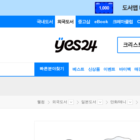
국내도서
외국도서
중고샵
eBook
크레마클럽
C
빠른분야찾기
베스트
신상품
이벤트
바이백
매
웰컴
외국도서
일본도서
만화/애니