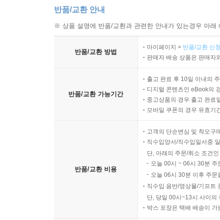
반품/교환 안내
※ 상품 설명에 반품/교환과 관련한 안내가 있는경우 아래 
마이페이지 >
반품/교환 신청
반품/교환 방법
판매자 배송 상품은 판매자와
출고 완료 후 10일 이내의 
디지털 콘텐츠인 eBook의 
반품/교환 가능기간
중고상품의 경우 출고 완료일
모바일 쿠폰의 경우 유효기간(
고객의 단순변심 및 착오구
직수입양서/직수입일서중 일
단, 아래의 주문/취소 조건인
오늘 00시 ~ 06시 30분 
반품/교환 비용
오늘 06시 30분 이후 주문
직수입 음반/영상물/기프트 
단, 당일 00시~13시 사이
박스 포장은 택배 배송이 가