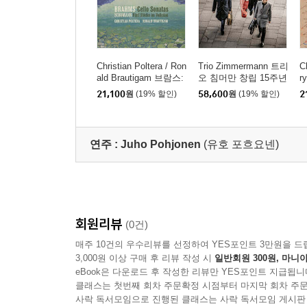
Christian Poltera / Ron
Trio Zimmermann 트리
C
ald Brautigam 브람스:
오 침머만 창립 15주년
r
첼로 소나타 1-2번 (Bra
기념 주요 음반 모음집
소
21,100
원
(19% 할인)
58,600
원
(19% 할인)
2
hms: Cello Sonatas)
a
&
연주 :
Juho Pohjonen
(유호 포흐요넨)
회원리뷰
(0건)
매주 10건의 우수리뷰를 선정하여 YES포인트 3만원을 드
3,000원 이상 구매 후 리뷰 작성 시
일반회원 300원, 마니아
eBook은 다운로드 후 작성한 리뷰만 YES포인트 지급됩니
클래스는 첫번째 회차 주문확정 시점부터 마지막 회차 주문
사락 독서모임으로 진행된 클래스는 사락 독서모임 게시판