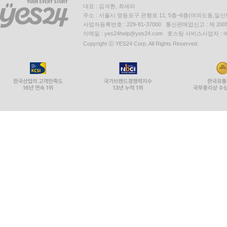
대표 : 김석환, 최세라
주소 : 서울시 영등포구 은행로 11, 5층~6층(여의도동,일신
사업자등록번호 : 229-81-37000 통신판매업신고 : 제 200
이메일 : yes24help@yes24.com 호스팅 서비스사업자 :
Copyright ⓒ YES24 Corp. All Rights Reserved.