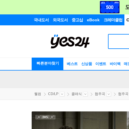
국내도서
외국도서
중고샵
eBook
크레마클럽
C
빠른분야찾기
베스트
신상품
이벤트
바이백
매
웰컴
CD/LP
클래식
협주곡
협주곡 