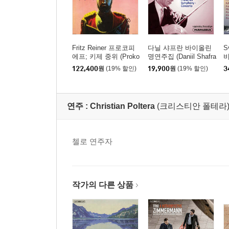
Fritz Reiner 프로코피
다닐 샤프란 바이올린
S
에프; 키제 중위 (Proko
명연주집 (Daniil Shafra
fiev: Lieutenant Kije /
n More Cello Masterwo
122,400
원
(19% 할인)
19,900
원
(19% 할인)
3
Stravinsky: Song Of T
rk)
(
he Nightingale) [2LP]
t
연주 :
Christian Poltera
(크리스티안 폴테라
첼로 연주자
작가의 다른 상품