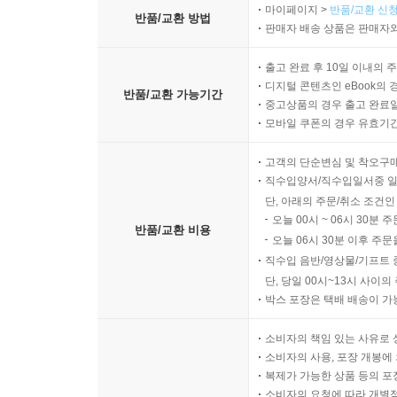
마이페이지 >
반품/교환 신청
반품/교환 방법
판매자 배송 상품은 판매자와
출고 완료 후 10일 이내의 
디지털 콘텐츠인 eBook의 
반품/교환 가능기간
중고상품의 경우 출고 완료일
모바일 쿠폰의 경우 유효기간(
고객의 단순변심 및 착오구
직수입양서/직수입일서중 일
단, 아래의 주문/취소 조건인
오늘 00시 ~ 06시 30분 
반품/교환 비용
오늘 06시 30분 이후 주문
직수입 음반/영상물/기프트 
단, 당일 00시~13시 사이
박스 포장은 택배 배송이 가
소비자의 책임 있는 사유로 
소비자의 사용, 포장 개봉에 
복제가 가능한 상품 등의 포장을 
소비자의 요청에 따라 개별