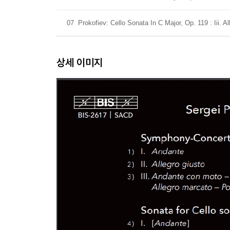
07
Prokofiev: Cello Sonata In C Major, Op. 119 : Iii. 
상세 이미지