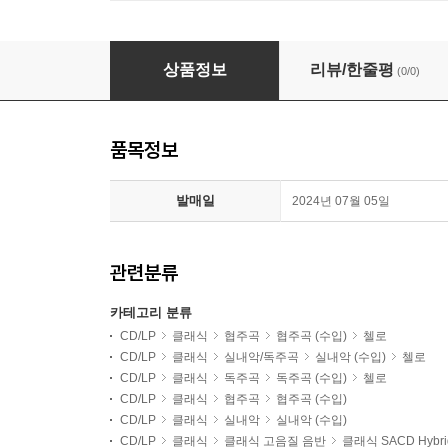
Christian Poltéra 프로코피에프: 협주 교향곡, 첼로
상품정보
리뷰/한줄평
(0/0)
품목정보
발매일
2024년 07월 05일
관련분류
카테고리 분류
CD/LP
클래식
협주곡
협주곡 (수입)
첼로
CD/LP
클래식
실내악/독주곡
실내악 (수입)
첼로
CD/LP
클래식
독주곡
독주곡 (수입)
첼로
CD/LP
클래식
협주곡
협주곡 (수입)
CD/LP
클래식
실내악
실내악 (수입)
CD/LP
클래식
클래식 고음질 음반
클래식 SACD Hybri