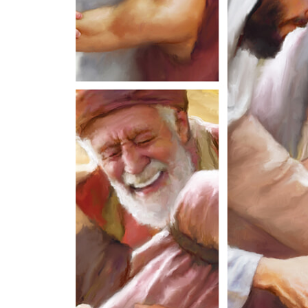
예수님이 약속하신 성령님이 오셨어요 · 378
예수님 이름으로 기적을 일으켰어요 · 382
예루살렘에서의 증거
아나니아와 삽비라가 하나님을 속이려 했어요 · 384
사도들이 핍박당하면서도 복음을 전했어요 · 386
스데반 집사가 복음을 전하다 죽었어요 · 388
유대와 사마리아에서의 증거
빌립이 에디오피아 신하에게 복음을 전했어요 · 390
예수님이 바울을 부르셨어요 · 392
베드로가 환상을 보았어요 · 394
땅끝까지 이르는 증거