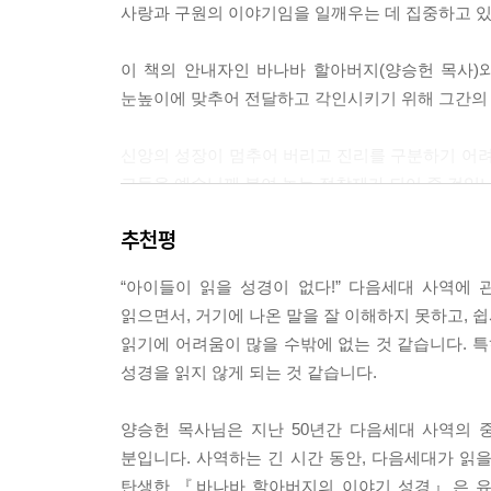
사랑과 구원의 이야기임을 일깨우는 데 집중하고 있
이 책의 안내자인 바나바 할아버지(양승헌 목사)
눈높이에 맞추어 전달하고 각인시키기 위해 그간의 
신앙의 성장이 멈추어 버리고 진리를 구분하기 어려
그들을 예수님께 붙여 놓는 접착제가 되어 줄 것입니
추천평
· 우리 가족 모두의 성경 메이트!
· 성경적 세계관과 가치관으로 마음에 밑그림을 그려
“아이들이 읽을 성경이 없다!” 다음세대 사역에
읽으면서, 거기에 나온 말을 잘 이해하지 못하고, 
읽기에 어려움이 많을 수밖에 없는 것 같습니다. 
성경을 읽지 않게 되는 것 같습니다.
양승헌 목사님은 지난 50년간 다음세대 사역의 
분입니다. 사역하는 긴 시간 동안, 다음세대가 읽
탄생한 『바나바 할아버지의 이야기 성경』은 유아