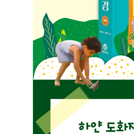
요셉이 가족을 돌보았어요 · 92
애굽에서 나옴
애굽에 사는 것이 힘들어졌어요 · 96
모세가 태어났어요 · 98
하나님이 모세를 부르셨어요 · 100
하나님이 애굽에서 백성을 구해 내셨어요 · 104
이스라엘이 홍해를 건넜어요 · 108
이스라엘이 광야를 떠돌았어요 · 112
시내산에서
하나님이 십계명을 주셨어요 · 118
성막에서 하나님을 예배해요 · 122
광야 40년