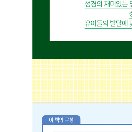
하나님이 사사들을 세우셨어요 · 156
여자 사사 드보라가 적을 물리쳤어요 · 158
사사 기드온이 전쟁에서 이겼어요 · 160
사사 삼손이 블레셋 사람들을 막았어요 · 164
어두운 세상에 빛같이 산 사람들
이방 여인 룻이 하나님을 믿었어요 · 172
하나님이 사무엘을 선지자로 세우셨어요 · 178
통일 왕국
그 마음에 하나님이 없는 사울
사울이 이스라엘의 첫 왕이 되었어요 · 186
그 마음 중심에 하나님을 모신 다윗
다윗이 골리앗을 물리쳤어요 · 190
다윗이 사울 왕을 살려 주었어요 · 192
다윗이 요나단과의 약속을 지켰어요 · 196