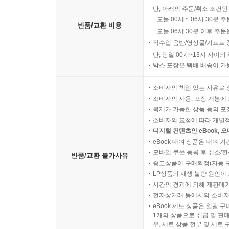
단, 아래의 주문/취소 조건인
오늘 00시 ~ 06시 30분 
반품/교환 비용
오늘 06시 30분 이후 주문
직수입 음반/영상물/기프트 
단, 당일 00시~13시 사이
박스 포장은 택배 배송이 가
소비자의 책임 있는 사유로 
소비자의 사용, 포장 개봉에 
복제가 가능한 상품 등의 포장을 
소비자의 요청에 따라 개별
디지털 컨텐츠인 eBook, 
eBook 대여 상품은 대여 기
모바일 쿠폰 등록 후 취소/환
반품/교환 불가사유
중고상품이 구매확정(자동 
LP상품의 재생 불량 원인이 기
시간의 경과에 의해 재판매가
전자상거래 등에서의 소비자
eBook 세트 상품은 일괄 
1개의 상품으로 취급 및 판매
우, 세트 상품 전부 및 세트