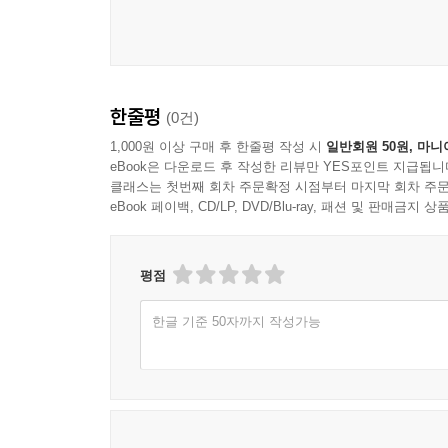
새겨지지 않으면 결국 그 자리는 세상의 온갖 가치
성경을 읽을 수 있도록 해야 합니다. 어떻게 해야 
『바나바 할아버지의 이야기 성경』은 바로 이 
목사님이 손주에게 사랑으로 이야기하듯 쓰신 글은
한줄평
(0건)
우리를 안내하여 온몸으로 성경을 경험하게 해 줍니다
1,000원 이상 구매 후 한줄평 작성 시
일반회원 50원, 마니
부모가 자녀에게 이 책을 읽게 해 주는 것만으로도
eBook은 다운로드 후 작성한 리뷰만 YES포인트 지급됩니
이 책을 통해 우리의 다음세대가 하나님의 사랑을 
클래스는 첫번째 회차 주문확정 시점부터 마지막 회차 주문
eBook 페이백, CD/LP, DVD/Blu-ray, 패션 및 판매금
- 박상진 (교수_장로회신학대학교 명예교수, 한동
『바나바 할아버지의 이야기 성경』을 읽다 보니 생
평점
복음을 정직하고 따스한 그림과 함께 이토록 아름답
만든 양승헌 목사님, 정혜주 작가님께 감사합니다
한글 기준 50자까지 작성가능
바랍니다. 또 그 기쁨을 삶으로 나눌 수 있게 되기를
- 서정인 (목사_한국컴패션 대표)
양승헌 목사님은 단지 재능 있는 목사, 교사, 섬기
그는 어린이 사역을 위한 지도자들을 세우기 위해