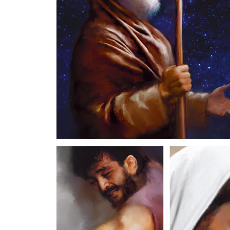
목요일 제자들의 발을 씻겨 주셨어요 · 348
제자들과 마지막 저녁 식사를 하셨어요 · 350
겟세마네 동산에서 간절히 기도하셨어요 · 352
금요일 예수님이 체포당하셨어요 · 354
베드로가 예수님을 모른다고 잡아뗐어요 · 356
예수님이 빌라도에게 재판을 받으셨어요 · 358
예수님이 십자가에서 돌아가셨어요 · 362
예수님이 무덤에 묻히셨어요 · 366
예수님 이야기 - 왕의 승리
예수님이 다시 살아나셨어요 · 370
부활하신 예수님이 길에서 두 제자를 만나셨어요 · 3
제자들이 예수님의 부활을 믿게 되었어요 · 374
예수님이 하늘로 올라가셨어요 · 376
교회의 탄생