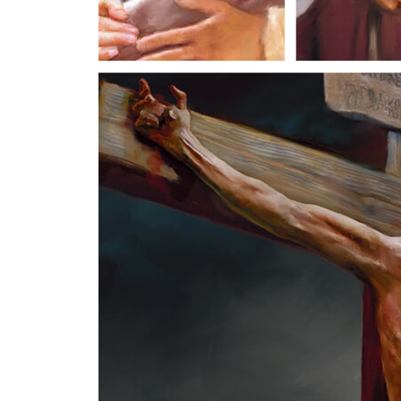
1차 전도 여행을 떠났어요 · 396
2차 전도 여행을 떠났어요 · 400
빌립보의 간수에게 복음을 전했어요 · 402
우상으로 가득한 도시 아덴에서 예수님을 전했어요 · 
3차 전도 여행을 떠났어요 · 406
4차 전도 여행을 떠났어요 · 410
바울이 체포당했어요 · 412
바울이 재판을 받았어요 · 414
로마로 가던 길에 태풍을 만났어요 · 416
바울이 로마에서도 복음을 전했어요 · 418
믿는 사람들은 죽임당했지만 복음은 계속 전파되었어요
사도 요한이 계시록을 썼어요 · 424
여행을 끝내며
예수님을 믿어야 해요 · 426
예수님을 전해야 해요 · 430