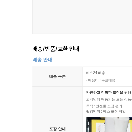
세대로교회를 개척하고, 훌륭하게 일구어 냈습니다
양승헌 목사는 어린이들에게 영향을 미칠 거대한 산
이를 위해 부모를 비롯한 어른들이 어린아이에게 성
한다고 권고합니다. 교육학적 연구에 따르면, 독서
줄 때 강력한 유대감이 생긴다고 합니다. 이 책은
배송/반품/교환 안내
들려주는 모음집도 아닙니다. 이 책은 깨어진 세상
그린 성경 속 이야기의 그림들은 눈을 위한 잔칫상과
배송 안내
“부서진 어른을 고치는 것보다 강한 아이를 키우는 
예스24 배송
배송 구분
아이들을 키우기 원하는 한국의 가정들에게 큰 도움
배송비 : 무료배송
- 야우만 시우 (Yauman Siew, 교수_캐나다 틴
안전하고 정확한 포장을 위해 
고객님께 배송되는 모든 상품을
저는 자녀 네 명을 키우며, 20년 넘게 엄마들과
목적 : 안전한 포장 관리
가르치는 일은 적극적이고 부지런히 해야 한다는 사
촬영범위 : 박스 포장 작업
『바나바 할아버지의 이야기 성경』은 아이들이 어
포장 안내
진리를 묵상하는 훈련을 하도록 잘 설계되어 있습