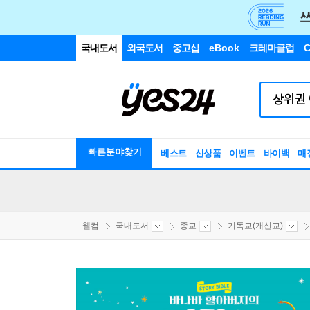
국내도서
외국도서
중고샵
eBook
크레마클럽
C
빠른분야찾기
베스트
신상품
이벤트
바이백
매
웰컴
국내도서
종교
기독교(개신교)