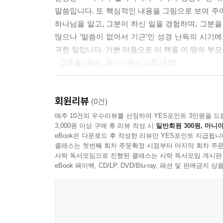
말씀입니다. 또 핵심적인 내용을 그림으로 보여 주
하나님을 알고, 그분이 하신 일을 경험하며, 그분을
많으나 ‘말씀이 없어서 기근’인 성경 난독의 시기에
귀한 일입니다. 기쁜 마음으로 이 책을 이 땅의 
- 고종율 (목사_파이디온선교회 대표)
오래 사랑한 커플은 서로 많이 닮아 간다고 합니다
좋아하셨던 두 가지 일을 똑같이 좋아하기 때문
회원리뷰
(0건)
예수님처럼 아이들을 사랑하여 평생 어린이 사역에 
매주 10건의 우수리뷰를 선정하여 YES포인트 3만원을 드
추천의 글을 쓰는 지금, 무척 반가운 소식을 들었
3,000원 이상 구매 후 리뷰 작성 시
일반회원 300원, 마니아
eBook은 다운로드 후 작성한 리뷰만 YES포인트 지급됩니
성경』을 읽어 주며 성경 이야기를 들려줄 시간이 
클래스는 첫번째 회차 주문확정 시점부터 마지막 회차 주문
- 김요셉 (목사_원천침례교회 대표 목사, 수원중앙
사락 독서모임으로 진행된 클래스는 사락 독서모임 게시판
eBook 페이백, CD/LP, DVD/Blu-ray, 패션 및 판매금
성경을 잃어버린 교육, 그것은 교육이 아닙니다.
있습니다. 성경에는 “마땅히 행할 길을 아이에게 가르
행할 길’을 가르치지 않는 교육으로 인해 너무나 
성경에 관해서 설명은 많이 하지만, 성경 말씀대로