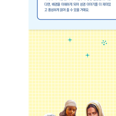
선지자들의 이야기 엘리야 · 232
선지자들의 이야기 엘리사 · 234
선지자들의 이야기 요나 · 238
선지자들의 이야기 예레미야 · 240
멸망과 포로
나라가 멸망했어요 · 244
다니엘과 세 친구가 하나님만을 높였어요 · 246
귀환
첫 번째 귀환 성전을 세웠어요 · 254
두 번째 귀환 백성의 믿음을 세웠어요 · 256
세 번째 귀환 성벽을 세웠어요 · 258
에스더가 목숨을 걸고 백성을 구했어요 · 260
400년 침묵기