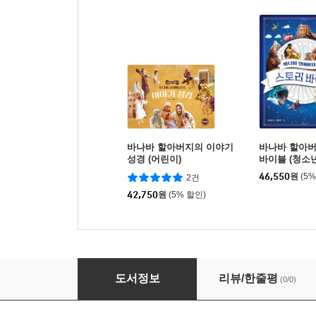
바나바 할아버지의 이야기
바나바 할아
성경 (어린이)
바이블 (청소년
46,550
원
(5
2건
42,750
원
(5% 할인)
바나바 할아버지의 이야기 성경 (유아)
도서정보
리뷰/한줄평
(0/0)