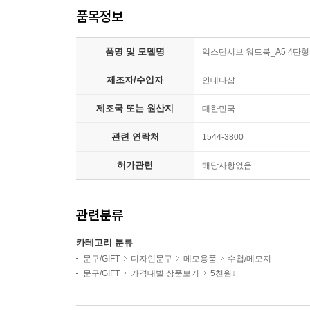
품목정보
품명 및 모델명
익스텐시브 워드북_A5 4단형
제조자/수입자
안테나샵
제조국 또는 원산지
대한민국
관련 연락처
1544-3800
허가관련
해당사항없음
관련분류
카테고리 분류
문구/GIFT
디자인문구
메모용품
수첩/메모지
문구/GIFT
가격대별 상품보기
5천원↓