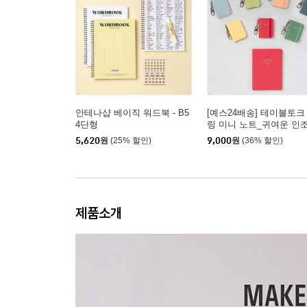
안테나샵 베이직 워드북 - B5
[예스24배송] 테이블토크
4단형
링 미니 노트_귀여운 인
죽 키홀더
5,620
원
(25% 할인)
9,000
원
(36% 할인)
제품소개