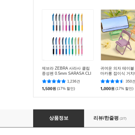
제브라 ZEBRA 사라사 클립
귀여운 의자 테이블
중성펜 0.5mm SARASA CLI
마카롱 접이식 거치
P
1,236건
350
1,500
원
(17% 할인)
1,000
원
(17% 할인)
안테나샵 익스텐시브 워드북 - A5 4단형
상품정보
리뷰/한줄평
(2/7)