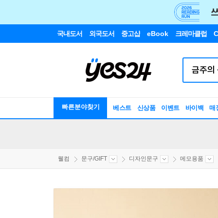
국내도서
외국도서
중고샵
eBook
크레마클럽
C
빠른분야찾기
베스트
신상품
이벤트
바이백
매
웰컴
문구/GIFT
디자인문구
메모용품