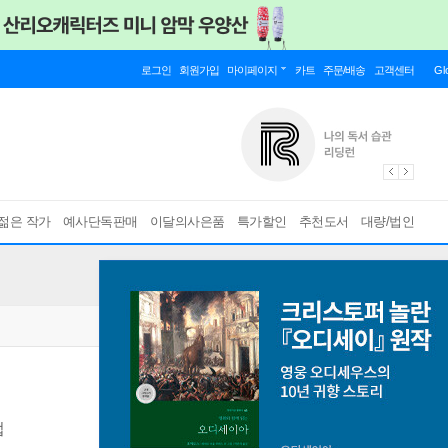
로그인
회원가입
마이페이지
카트
주문/배송
고객센터
Gl
젊은 작가
예사단독판매
이달의사은품
특가할인
추천도서
대량/법인
법