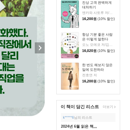
진상 고객 완벽하게
대처하기
엔카와 사토루 저/이주 역
16,200
원
(10% 할인)
항상 기분 좋은 사람
은 이렇게 말한다
오노 모에코 저/김시온 역
16,020
원
(10% 할인)
한 번도 해보지 않은
일에 도전하라
전호연 저
16,200
원
(10% 할인)
이 책이 담긴
리스트
더보기
k*****6
님의 리스트
2024년 6월 읽은 책,,,