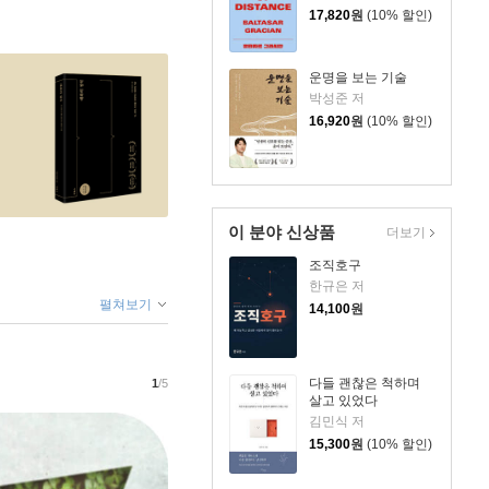
17,820
원
(10% 할인)
운명을 보는 기술
박성준 저
16,920
원
(10% 할인)
이 분야 신상품
더보기
조직호구
한규은 저
펼쳐보기
14,100
원
다들 괜찮은 척하며
1
/5
살고 있었다
김민식 저
15,300
원
(10% 할인)