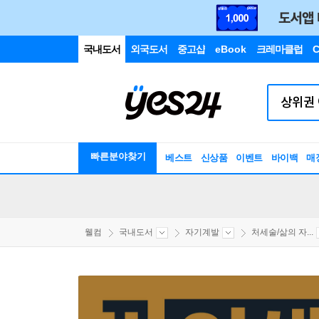
국내도서
외국도서
중고샵
eBook
크레마클럽
C
빠른분야찾기
베스트
신상품
이벤트
바이백
매
웰컴
국내도서
자기계발
처세술/삶의 자...