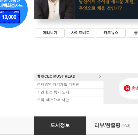
미리보기
사이즈비교
카드뉴스
공
휴넷CEO MUST READ
경제경영 자기계발 기획전
기간 한정 특가 도서
오직, 예스24에서만
인생 리셋
도서정보
리뷰/한줄평
(40/3)