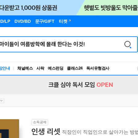
D/LP
DVD/BD
문구
/GIFT
티켓
독서유형검사
장안내
채널예스
사락
예스펀딩
클래스24
RBTI Lab
독서유형검사
크클 심야 독서 모임
OPEN
소득공제
인생 리셋
직장인이 직업인으로 살아가는 방