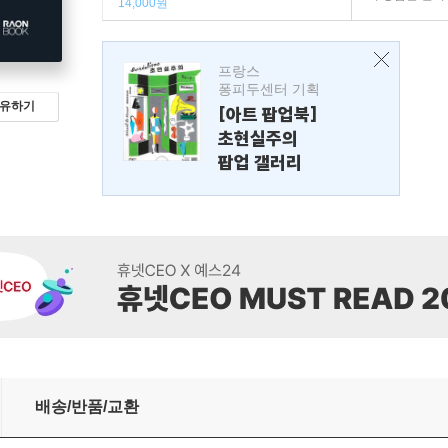
14,000원
프랑스
퐁피두센터 기획
유하기
[아트 팝업북]
초현실주의
팝업 갤러리
배송/반품/교환