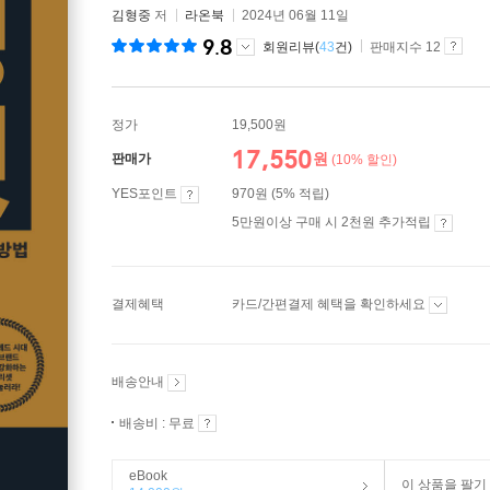
김형중
저
라온북
2024년 06월 11일
9.8
회원리뷰(
43
건)
판매지수 12
정가
19,500원
17,550
원
판매가
(10% 할인)
YES포인트
970원 (5% 적립)
5만원이상 구매 시 2천원 추가적립
결제혜택
카드/간편결제 혜택을 확인하세요
배송안내
배송비 : 무료
eBook
이 상품을 팔기