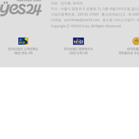
대표 : 김석환, 최세라
주소 : 서울시 영등포구 은행로 11, 5층~6층(여의도동,일신
사업자등록번호 : 229-81-37000 통신판매업신고 : 제 200
이메일 : yes24help@yes24.com 호스팅 서비스사업자 :
Copyright ⓒ YES24 Corp. All Rights Reserved.