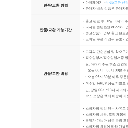
마이페이지 >
반품/교환 신청
반품/교환 방법
판매자 배송 상품은 판매자와
출고 완료 후 10일 이내의 
디지털 콘텐츠인 eBook의 
반품/교환 가능기간
중고상품의 경우 출고 완료일
모바일 쿠폰의 경우 유효기간(
고객의 단순변심 및 착오구
직수입양서/직수입일서중 일
단, 아래의 주문/취소 조건인
오늘 00시 ~ 06시 30분 
반품/교환 비용
오늘 06시 30분 이후 주문
직수입 음반/영상물/기프트 
단, 당일 00시~13시 사이
박스 포장은 택배 배송이 가
소비자의 책임 있는 사유로 
소비자의 사용, 포장 개봉에 
복제가 가능한 상품 등의 포장을 
소비자의 요청에 따라 개별