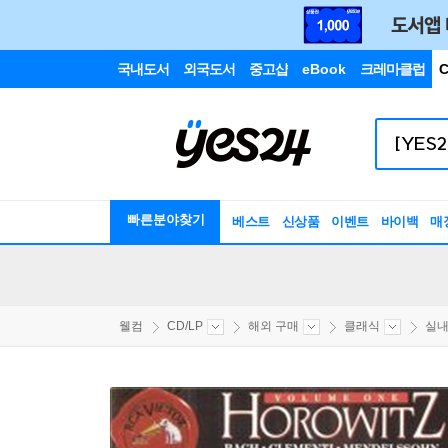
국내도서
외국도서
중고샵
eBook
크레마클럽
C
빠른분야찾기
베스트
신상품
이벤트
바이백
매
웰컴
CD/LP
해외 구매
클래식
실내