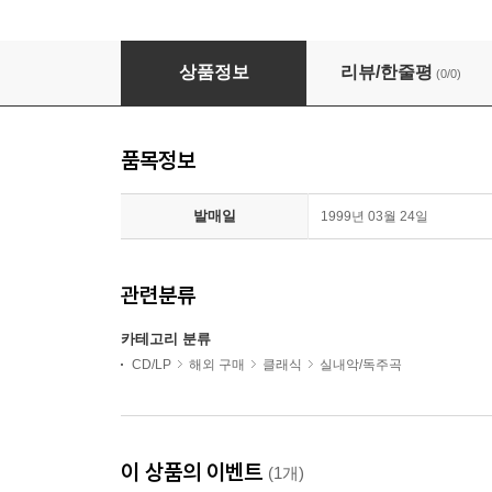
호로비츠 - 1945-1950년 뉴욕 카네기홀 연주실황 녹음 (Vlad
상품정보
리뷰/한줄평
(0/0)
품목정보
발매일
1999년 03월 24일
관련분류
카테고리 분류
CD/LP
해외 구매
클래식
실내악/독주곡
이 상품의 이벤트
(1개)