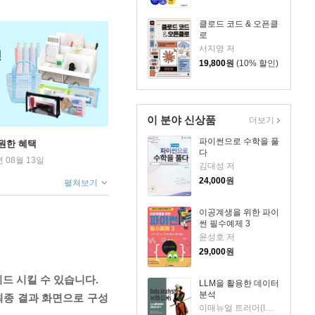
클로드 코드 & 오픈클
로
서지영 저
19,800
원
(10% 할인)
이 분야 신상품
더보기
파이썬으로 수학을 풀
원한 혜택
다
년 08월 13일
김대성 저
24,000
원
펼쳐보기
이공계생을 위한 파이
썬 필수예제 3
윤성호 저
29,000
원
이드 시킬 수 있습니다.
LLM을 활용한 데이터
분석
과 최종 결과 화면으로 구성
이매뉴얼 트러머(Immanuel Trummer) 저/옥경석 역