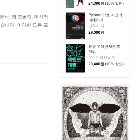
24,300
원
(10% 할인)
Pythonn으로 자연어
석, 웹 크롤링, 머신러
이해하기
있습니다. 이러한 모든 프
단무지 저
29,000
원
요즘 우아한 백엔드
개발
우아한형제들 저
23,400
원
(10% 할인)