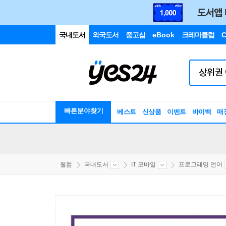
국내도서
외국도서
중고샵
eBook
크레마클럽
C
빠른분야찾기
베스트
신상품
이벤트
바이백
매
웰컴
국내도서
IT 모바일
프로그래밍 언어