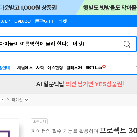
D/LP
DVD/BD
문구
/GIFT
티켓
독서유형검사
장안내
채널예스
사락
예스펀딩
클래스24
RBTI Lab
독서유형검사
AI 일문백답
의견 남기면 YES상품권!
파이썬
소득공제
프로젝트 3
파이썬의 필수 기능을 활용하여