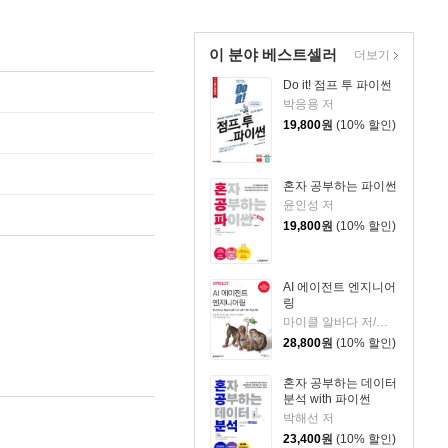
이 분야 베스트셀러
더보기
Do it! 점프 투 파이썬
박응용 저
19,800
원
(10% 할인)
혼자 공부하는 파이썬
윤인성 저
19,800
원
(10% 할인)
AI 에이전트 엔지니어
링
마이클 알바다 저/강민혁 역
28,800
원
(10% 할인)
혼자 공부하는 데이터
분석 with 파이썬
박해선 저
23,400
원
(10% 할인)