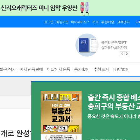
로그인
회원가입
마이페이지
카트
주문/배송
고객센터
Gl
젊은 작가
예사단독판매
이달의사은품
특가할인
추천도서
대량/법인
0개로 완성하는 데이터 분석