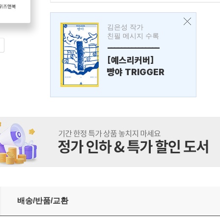
김은성 작가
친필 메시지 수록
---------------
[예스리커버]
빵야 TRIGGER
배송/반품/교환