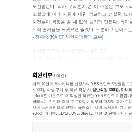
“천수, 미안한데 우리가 오늘 할 이야기가 좀 많아. 
도전받는다. 작가 우석훈이 쓴 이 소설은 호모 
인류의 생존과 새로운 번영을 위한 거대 문명의 충
피천수가 슬라이드를 넘겼다.
소설답게 미래 사회에 대한 정교하고 성실한 묘사
인간과 자연의 절대균형 속, 새로운 욕망이 꿈틀거
“변종 암의 세포는 대부분의 암이 그렇듯 유전적으
사건들이 책장을 쉴 새 없이 넘기게 만든다. 독자
부분을 편집해서 피시술자의 해당 유전자로 교체를
지적 즐거움을 느꼈으면 좋겠다. 토론하고 싶어지는
인류의 생존을 위해 4년이라는 절대수명을 유지해
성을 유지할 수 있습니다. 이렇게 유전적으로 변형
- 정재승 (KAIST 뇌인지과학과 교수)
반드시 수명을 연장해야 한다는 서울국민당이 맞붙은
“그럼 이제 다 된 건가?”
“주입된 암세포가 자기들끼리 피시술자의 줄기세포 역
우석훈 작가의 소설은 언제나 흥미롭다.
선거가 끝남과 동시에 수명 연장이라는 거대 아
으면 효과가 확실합니다. 그렇지만 네 살에 맞으면
주제는 깊이 있고, 소재는 신선하며, 진행은 재미있
한성유통의 신약이 암암리에 유통되고, 자연스럽게 뒤
것이라는 보장이 없습니다. 최악의 경우는 우리가 관
‘재미’를 지향하는 이 개성 넘치는 경제학자의 항로
수명 연장을 선언했던 서울국민당 쪽으로 기울고,
죽지 않는 경우가 발생할 수 있습니다.”
세계의 풍경은 작가의 급진적인 설정으로 매 순간 
회원리뷰
(28건)
대규모 쿠데타를 계획한다.
--- pp.132~133
4년이라는 제한된 시간을 ‘평생’으로 부여받은 다음
매주 10건의 우수리뷰를 선정하여 YES포인트 3만원을 드
어른의 고민을 아이의 상상력으로 풀어놓은 이 독창
3,000원 이상 구매 후 리뷰 작성 시
일반회원 300원, 마니아
인간과 자연의 절대균형 속 안정을 추구하는 호
eBook은 다운로드 후 작성한 리뷰만 YES포인트 지급됩니
“교과서 수준의 이야기나 하는 걸 보니, 김다익 후
이 재밌는 세상을 한번 엿보시길!
운명은 소용돌이 속으로 치닫는다.
클래스는 첫번째 회차 주문확정 시점부터 마지막 회차 주문
야기나 하면서 발전을 가로막고 있었던 거 아닙니까? 제
- 류승완 (영화감독)
사락 독서모임으로 진행된 클래스는 사락 독서모임 게시판
살면 좋겠다는 아주 소박한 소망에 대한 이야기입니다.
eBook 페이백, CD/LP, DVD/Blu-ray, 패션 및 판매금
작가의 말
운 분야나 기술 한 가지를 더 익힐 수 있습니다. 
까?”
“내가 독자들에게 결국 하고 싶은 이야기는 결국,