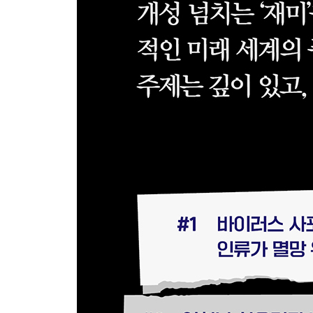
#67. 울산 병원 중환자실
#68. 영해 너머에서
#69. 행복한 이상주의
#70. 오늘 행복해야 내일도 행복, 자신의 방식으로
#71. 친구니까 해주는 말이야!
#72. 남해, 배 위에서
#73. 다른 전화기로
#74. 목포항
#75. 웬 차가 이렇게 많아?
#76. 인투 더 타이푼
#77. 병력 재구성
#78. 너라면 어떻게 하겠냐?
#79. 아날로그 정보전
#80. 네 대의 헬리콥터
#81. 지금 죽고 싶지는 않습니다
#82. AI들의 철학 논쟁 그리고 결정
#83. 붕괴