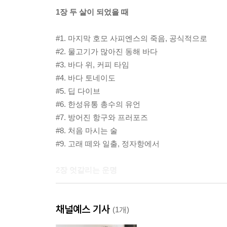
1장 두 살이 되었을 때
#1. 마지막 호모 사피엔스의 죽음, 공식적으로
#2. 물고기가 많아진 동해 바다
#3. 바다 위, 커피 타임
#4. 바다 토네이도
#5. 딥 다이브
#6. 한성유통 총수의 유언
#7. 방어진 항구와 프러포즈
#8. 처음 마시는 술
#9. 고래 떼와 일출, 정자항에서
2장 엇갈리는 운명
#10. 첫출근
채널예스 기사
#11. 파밍 빌딩, 태화강 인근
(1개)
#12. 어긋난 프러포즈