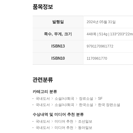
품목정보
발행일
2024년 05월 31일
쪽수, 무게, 크기
448쪽 | 514g | 133*203*22
ISBN13
9791170961772
ISBN10
1170961770
관련분류
카테고리 분류
국내도서
소설/시/희곡
장르소설
SF
국내도서
소설/시/희곡
한국소설
한국 장편소설
수상내역 및 미디어 추천 분류
국내도서
미디어 추천
조선일보
국내도서
미디어 추천
동아일보