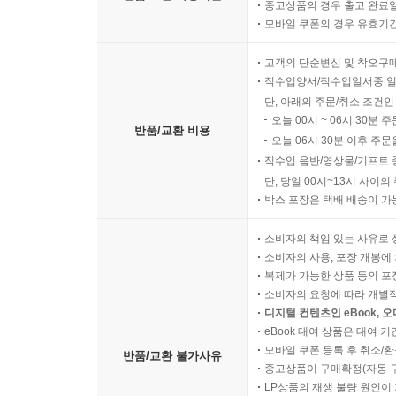
중고상품의 경우 출고 완료일
모바일 쿠폰의 경우 유효기간(
고객의 단순변심 및 착오구
직수입양서/직수입일서중 일
단, 아래의 주문/취소 조건인
오늘 00시 ~ 06시 30분 
반품/교환 비용
오늘 06시 30분 이후 주문
직수입 음반/영상물/기프트 
단, 당일 00시~13시 사이
박스 포장은 택배 배송이 가
소비자의 책임 있는 사유로 
소비자의 사용, 포장 개봉에 
복제가 가능한 상품 등의 포장을 
소비자의 요청에 따라 개별
디지털 컨텐츠인 eBook, 
eBook 대여 상품은 대여 기
모바일 쿠폰 등록 후 취소/환
반품/교환 불가사유
중고상품이 구매확정(자동 
LP상품의 재생 불량 원인이 기