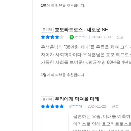
1명
이 이 리뷰를 추천합니다.
호모콰트로스 - 새로운 SF
종이책
i******8
2024-07-09
신고
|
|
|
우석훈님의 "88만원 세대"를 무릎을 치며 그의
자이자 사회학자이다.우석훈님은 호모 콰트로스
가득한 사회를 보여준다.평균수명 80년을 4년으
1명
이 이 리뷰를 추천합니다.
우리에게 닥쳐올 미래
종이책
d******4
2024-11-22
신고
|
|
|
급변하는 요즘, 미래를 예측하
이러스로 인해 호모콰트로스로 