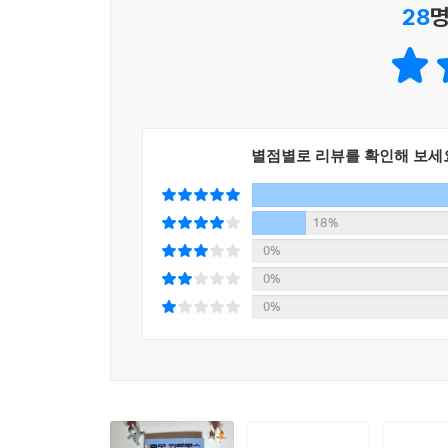
“피천수 후보, 말이 2년이지, 그게 금방 4년이 되고
28
명
불행하기도 하다. 100년이 주어졌다고 생각하면, 
김다익의 얼굴이 살짝 붉어졌다. 목소리도 조금씩 
매우 높아진다. 뭐든 할 수 있는 시간이다. 독자 여
“금방 소망이라고 하셨죠? 그 소망이 결국 욕망이 
뒤덮은 구인류가 멸종하고, 이게 지구의 역사였습니
본과 결합되면, 사회 질서가 근본적으로 교란될 것
별점별로 리뷰를 확인해 보세
우리 공화국에 재앙이 될 것입니다. 만약 그런 상품이
--- pp.194~195
18%
“형, 이건 시간의 문제가 아니라 힘의 문제야. 사람
0%
국은 힘으로 우리 다 잡아넣고, 피천수 걔는 아주 
0%
적이지만, 이 흐름이 얼마나 갈지 장담할 수 없어.
0%
하겠다고 나설 거야. 돈줄부터 막겠지. 지금이 사실 
훈련 과정을 꼼꼼하게 지켜보던 석영서가 의자에 앉
“큰오빠, 컨틴전시 플랜이 이미 가동되고 있어요. 
진호 전무 통해서 소규모 무기 회사들 인수합병은 완료