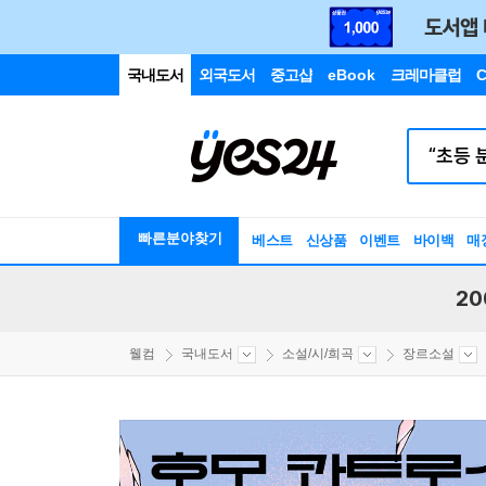
국내도서
외국도서
중고샵
eBook
크레마클럽
C
빠른분야찾기
베스트
신상품
이벤트
바이백
매
20
웰컴
국내도서
소설/시/희곡
장르소설