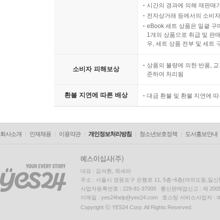
시간의 경과에 의해 재판매가
전자상거래 등에서의 소비자
eBook 세트 상품은 일괄 
1개의 상품으로 취급 및 판매
우, 세트 상품 전부 및 세트
상품의 불량에 의한 반품, 교
소비자 피해보상
준하여 처리됨
환불 지연에 따른 배상
대금 환불 및 환불 지연에 
회사소개
인재채용
이용약관
개인정보처리방침
청소년보호정책
도서홍보안내
대표 : 김석환, 최세라
주소 : 서울시 영등포구 은행로 11, 5층~6층(여의도동,일신
사업자등록번호 : 229-81-37000 통신판매업신고 : 제 200
이메일 : yes24help@yes24.com 호스팅 서비스사업자 :
Copyright ⓒ YES24 Corp. All Rights Reserved.