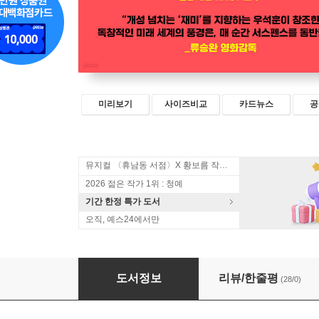
미리보기
사이즈비교
카드뉴스
공
뮤지컬 〈휴남동 서점〉X 황보름 작가 북토크
2026 젊은 작가 1위 : 청예
기간 한정 특가 도서
오직, 예스24에서만
호모 콰트로스 : 내전편
도서정보
리뷰/한줄평
(28/0)