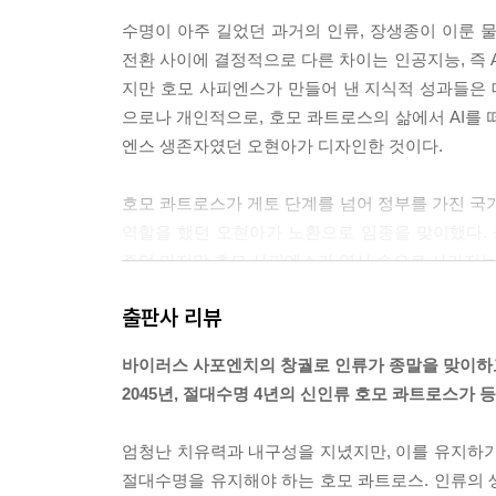
수명이 아주 길었던 과거의 인류, 장생종이 이룬 
전환 사이에 결정적으로 다른 차이는 인공지능, 즉 
지만 호모 사피엔스가 만들어 낸 지식적 성과들은 
으로나 개인적으로, 호모 콰트로스의 삶에서 AI를 
엔스 생존자였던 오현아가 디자인한 것이다.
호모 콰트로스가 게토 단계를 넘어 정부를 가진 국가
역할을 했던 오현아가 노환으로 임종을 맞이했다.
주던 마지막 호모 사피엔스가 역사 속으로 사라지는
--- pp.12~13
출판사 리뷰
“애들아, 내 말 잘 들어라. 60살까지는 살던 인간
바이러스 사포엔치의 창궐로 인류가 종말을 맞이하
하고 살다가, 지금 이 경우를 맞는지 잘 모르겠다. 
2045년, 절대수명 4년의 신인류 호모 콰트로스가 
낮지만 또렷한 목소리로 석원주가 천천히 입을 떼었
“울산 놈들이 호모 콰트로스의 수명과 관련된 것들을
엄청난 치유력과 내구성을 지녔지만, 이를 유지하
장남 석영호가 기계적인 대답을 했다. 순간 감정적
절대수명을 유지해야 하는 호모 콰트로스. 인류의
“공장이나 돌리는 놈들이 세상에 대해 뭘 안다고! 