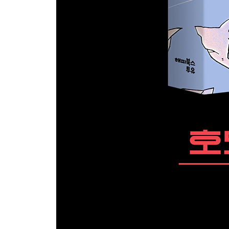
6장 내전
#55. 만남
#56. 안녕, 오현아
#57. AI 천수 발진
#58. 경찰청 본부 접수
#59. 불안한 대통령궁
#60. 대통령궁 교전
#61. 탈출 시퀀스
#62. 이제는 당이 나설 때
#63. 총리님, 협조 부탁드립니다
#64. 정부 청사 앞
#65. 공장 봉쇄와 수색
#66. AI 튜닝
7장 인투 더 타이푼