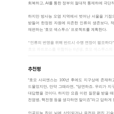
회복하고, AI를 통한 정부의 절대적 통제하에 극
못 하게 해. 내가 무슨 60살, 70살, 그렇게 살자
해외에 나가서 일할 사람이 생길 거 아냐? 우리한테 
하지만 방사능 오염 지역에서 벗어난 서울을 기점으로
이 조용히 죽음을 맞으니까 이렇게 정체되어 있는 거
받들어 한정된 자원에 의존한 인류의 생존보다, 
이라도 늘리는 게 유일한 해법 아냐?”
재편하는 ‘호모 섹스투스’ 프로젝트를 계획한다.
--- p.37
“인류의 번영을 위해 반드시 수명 연장이 필요하다
“호모 섹스투스? 인간 수명 6년으로 연장? 그거 
호모 콰트로스를 위협하는 6년생, 호모 섹스투스의
통이 공중분해 될 수도 있어!”
“알아, 위험한 거는. 어른들하고는 이야기 다 끝났
한편, 정부 여당인 울산공화당에서는 인간 수명을 
실행력이 문제지.”
추천평
수명에는 인위적으로 손대지 마라” 조항 때문에 
“실행? 불법이라는데, 뭘 어쩌려고?”
준비에 만전을 기한다.
(중략)
“호모 사피엔스는 100년 후에도 지구상에 존재하고
“6년을 살 수 있는 인간, 호모 섹스투스. 그게 아
드물었지만, 만약 그때라면, “당연하죠. 우리가 지
한성유통은 자체적으로 암 치료제를 연구하던 중,
장사만 있는 건 아니야. 아버지의 생각도 그런 거고
대답했을 것이다. 하지만 요즘 이런 질문을 받을 때
콰트로스의 신체적 결함 때문에 무엇보다 암 치료
금 수명으로는 어렵지. 4년 살아서는 새로운 것을 배
전염병, 핵전쟁 등을 생각하면 말이죠”라고 답하게 된
하지만 수명 연장을 절대 불허한다는 헌법에 명시
--- pp.74~76
출마시켜 헌법을 수정하려는 과감한 계획을 실현하
인공지능 칩이 뇌에 삽입되거나 유전자 편집 기술