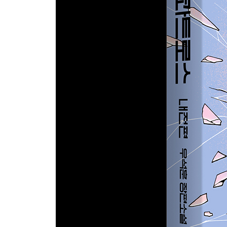
#41. 흉헌 것들 좀 치워주시게
#42. 드디어 대선
5장 컨틴전시 플랜
#43. 다시 방어진 항구
#44. 섹스투스 광고 시작
#45. 주인에게 가는 유골함
#46. 훈련과 계획
#47. 아빠, 안녕
#48. 김다익 대통령 취임식
#49. 영거, 속 좀 그만 썩여라
#50. 위기인가?
#51. 비밀 위성 발사
#52. 오영수의 마지막 순간
#53. 한성 시큐러티 울산 지점 운동회
#54. 두 번의 뇌 스캔