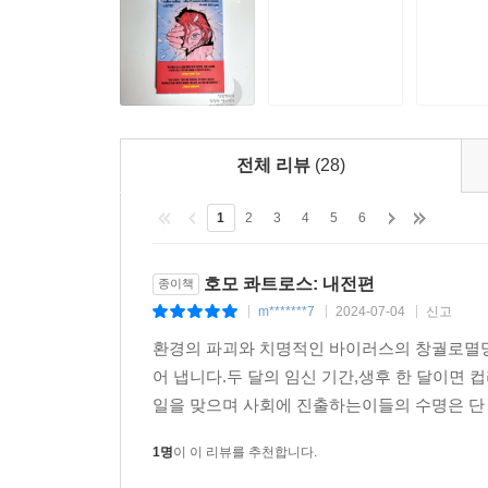
라는 사람이 가장 이상적인 국가는 경비국가라고 
든, 우리 쇼핑몰과 거점 창고마다 수백 명씩 경비원들
석영호가 걱정스러운 눈빛으로 석영서에게 물었다.
“물리력만으로 될까? 결국은 마음의 문제인데. 네가 
“문제없대두! 마음, 바로 그거야 큰오빠. 요즘 피
전체 리뷰
(28)
피천수계를 든다고 그래. 나중에 섹스투스 유료로 
뭔가 하기에는 지금이 딱 좋아! 1년 후는 장담 못 해!
1
2
3
4
5
6
--- pp.232~233
호모 콰트로스: 내전편
종이책
m*******7
2024-07-04
신고
|
|
|
환경의 파괴와 치명적인 바이러스의 창궐로멸망
어 냅니다.두 달의 임신 기간,생후 한 달이면 
일을 맞으며 사회에 진출하는이들의 수명은 단 
1명
이 이 리뷰를 추천합니다.