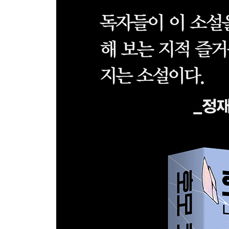
#27. 태풍 한 가운데에서
#28. 반짝반짝 작은 별
#29. 10월의 어느 멋진 날에
4장 공화국의 대통령
#30. 연안어업을 어떻게 할 것인가?
#31. 공장들의 도시, 울산
#32. 다시 첫 눈
#33. 조폭 수사대
#34. 공화당 전당대회
#35. 2년만 더, 6세 시대, 호모 섹스투스
#36. 서울국민당 창당과 대선
#37. TV 토론
#38. 울산 노인들의 격론
#39. 역전, 방법을 찾아봅시다
#40. 납치범들