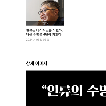
#13. 움직이기 시작하는 석영진 전무
#14. 울주군, 벼 농장
#15. 급하게 처리해 드리겠습니다
#16. 구청 결혼식 - 울산 남구청
읽다
#17. 질주와 체포
인류는 바이러스를 이겼다,
대신 수명은 4년이 되었다
#18. 태화강 파밍 빌딩에 내리는 첫 눈
2024년 08월 06일
#19. 출산 일주일 후
#20. 이별
3장 부패 그리고 혁신파
상세 이미지
#21. 요트 그리고 호화 파티
#22. TV 토론과 거리 인터뷰
#23. 혁신그룹
#24. 대표의 방문
#25. 노화하지 않는 인간
#26. 불법과 합법 사이