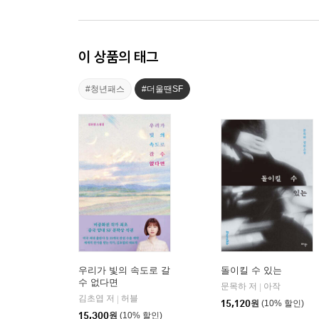
이 상품의 태그
#청년패스
#더울땐SF
우리가 빛의 속도로 갈
돌이킬 수 있는
수 없다면
문목하 저
아작
|
김초엽 저
허블
|
15,120
원
(10% 할인)
15,300
원
(10% 할인)