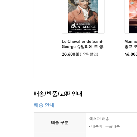
Le Chevalier de Saint-
Manli
George 슈발리에 드 생-
종교 
조르쥬 - 계몽주의 바이
성 마리아
28,600
원
(19% 할인)
46,80
올리니스트 (The Enlight
aria E
ened Violinist)
배송/반품/교환 안내
배송 안내
예스24 배송
배송 구분
배송비 : 무료배송