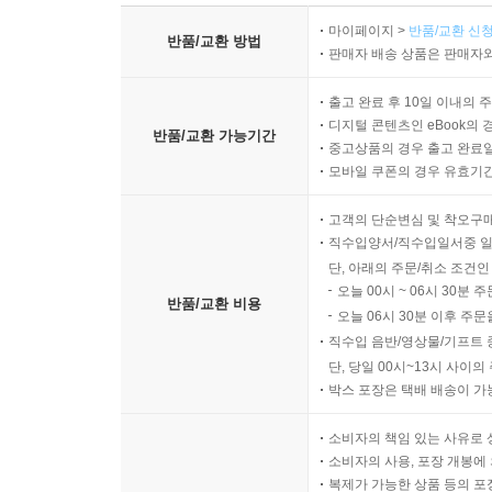
마이페이지 >
반품/교환 신청
반품/교환 방법
판매자 배송 상품은 판매자와
출고 완료 후 10일 이내의 
디지털 콘텐츠인 eBook의 
반품/교환 가능기간
중고상품의 경우 출고 완료일
모바일 쿠폰의 경우 유효기간(
고객의 단순변심 및 착오구
직수입양서/직수입일서중 일
단, 아래의 주문/취소 조건인
오늘 00시 ~ 06시 30분 
반품/교환 비용
오늘 06시 30분 이후 주문
직수입 음반/영상물/기프트 
단, 당일 00시~13시 사이
박스 포장은 택배 배송이 가
소비자의 책임 있는 사유로 
소비자의 사용, 포장 개봉에 
복제가 가능한 상품 등의 포장을 