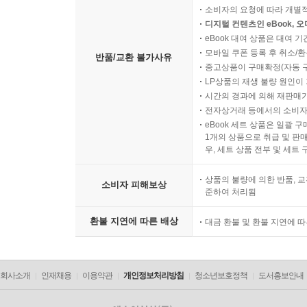
소비자의 요청에 따라 개별
디지털 컨텐츠인 eBook, 
eBook 대여 상품은 대여 기
모바일 쿠폰 등록 후 취소/환
반품/교환 불가사유
중고상품이 구매확정(자동 
LP상품의 재생 불량 원인이 기
시간의 경과에 의해 재판매가
전자상거래 등에서의 소비자
eBook 세트 상품은 일괄 
1개의 상품으로 취급 및 판매
우, 세트 상품 전부 및 세트
상품의 불량에 의한 반품, 교
소비자 피해보상
준하여 처리됨
환불 지연에 따른 배상
대금 환불 및 환불 지연에 
회사소개
인재채용
이용약관
개인정보처리방침
청소년보호정책
도서홍보안내