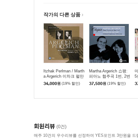
작가의 다른 상품
Itzhak Perlman / Marth
Martha Argerich 쇼팽:
마
a Argerich 이차크 펄만
피아노 협주곡 1번, 2번
5
57집 - 베토벤: 크로이
(Chopin: Piano Concert
음
34,000
원
(19% 할인)
37,500
원
(19% 할인)
3
처 소나타 / 프랑크: 바
os Nos. 1 & 2) [SACD
h
이올린 소나타 (1999)
Hybrid]
o
(Beethoven: Violin Son
H
ata No. 9) [UHQCD]
회원리뷰
(0건)
매주 10건의 우수리뷰를 선정하여 YES포인트 3만원을 드