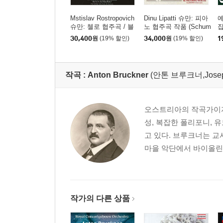
Mstislav Rostropovich
Dinu Lipatti 슈만: 피아
슈만: 첼로 협주곡 / 블
노 협주곡 작품 (Schum
집
로흐: 슐로모 (Schuma
ann: Piano concerto)
M
30,400
원
(19% 할인)
34,000
원
(19% 할인)
1
nn: Cello Concerto / Bl
[UHQCD]
och: Schelomo) [HQC
D]
작곡 :
Anton Bruckner
(안톤 브루크너,Joseph 
오스트리아의 작곡가이자
성, 복잡한 폴리포니,
고 있다. 브루크너는 
마을 악단에서 바이올린을
작가의 다른 상품