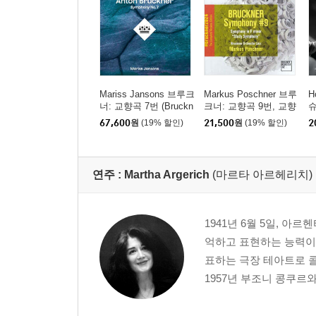
Mariss Jansons 브루크
Markus Poschner 브루
H
너: 교향곡 7번 (Bruckn
크너: 교향곡 9번, 교향
슈
er: Symphony No.7) [2
곡 F단조 ‘습작 교향곡’
(
67,600
원
(19% 할인)
21,500
원
(19% 할인)
2
LP]
(Bruckner: Symphony
s)
No.9, Symphony in F
minor)
연주 :
Martha Argerich
(마르타 아르헤리치)
1941년 6월 5일, 
억하고 표현하는 능력이
표하는 극장 테아트로 콜
1957년 부조니 콩쿠르와