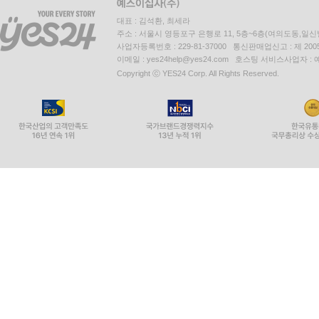
대표 : 김석환, 최세라
주소 : 서울시 영등포구 은행로 11, 5층~6층(여의도동,일신
사업자등록번호 : 229-81-37000 통신판매업신고 : 제 200
이메일 : yes24help@yes24.com 호스팅 서비스사업자 :
Copyright ⓒ YES24 Corp. All Rights Reserved.