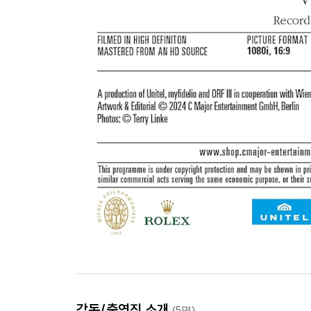
감독/출연진 소개
(5명)