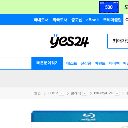
국내도서
외국도서
중고샵
eBook
크레마클럽
C
빠른분야찾기
베스트
신상품
이벤트
바이백
매
웰컴
CD/LP
클래식
Blu-ray/DVD