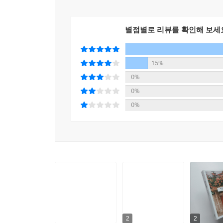
사람들을 등장시키며 ‘나’로 하여금 자신의 과거와
별점별로 리뷰를 확인해 보세
누군가에게는 닿고 싶고 누군가에게는 떨쳐내고 싶
한 번도 잊은 적 없는 과거가 어느 날 찾아오면서 
‘백년해로’ 그후, 또는 그 뒷면의 이야기
15%
0%
바닷마을 언니와 만난 후 가장 먼저 ‘나’의 앞에 
0%
명함을 건넸을 뿐인데, 엄마와 다투고 집을 나온 수
0%
잡고 앉아 요가 동작을 하고, 필요한 물건은 알아
시절과, 무례한 말을 아무렇지 않게 던지는 자신의
말한다. “고모, 저 그 사람과 연락했어요. (……) 
이렇게 말했었다.
“얘, 너희 큰엄마는 새큰엄마야. 새엄마가 무슨 뜻인
알고 있어야 한다. 장훈이가 얼마나 불쌍한지 말이야.
그러니까 수아는 큰아버지가 해외로 입양 보낸 두 딸
2
2