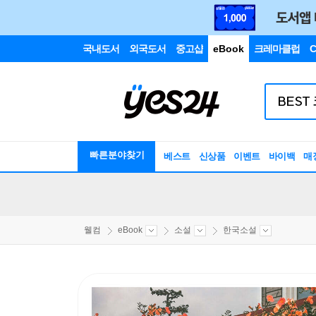
국내도서
외국도서
중고샵
eBook
크레마클럽
C
빠른분야찾기
베스트
신상품
이벤트
바이백
매
웰컴
eBook
소설
한국소설