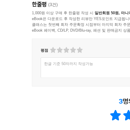
한줄평
어른들을 다소 닮아버렸다고 해서 이대로 주저앉지만
(3건)
_‘작가의 말’에서
1,000원 이상 구매 후 한줄평 작성 시
일반회원 50원, 마니
eBook은 다운로드 후 작성한 리뷰만 YES포인트 지급됩니
클래스는 첫번째 회차 주문확정 시점부터 마지막 회차 주문
eBook 페이백, CD/LP, DVD/Blu-ray, 패션 및 판매금
평점
한글 기준 50자까지 작성가능
3
명