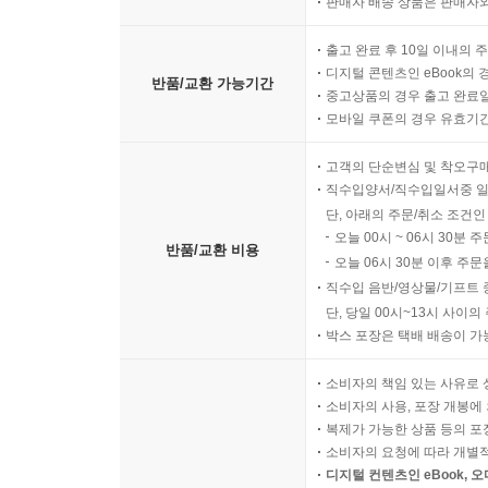
판매자 배송 상품은 판매자와
출고 완료 후 10일 이내의 
디지털 콘텐츠인 eBook의 
반품/교환 가능기간
중고상품의 경우 출고 완료일
모바일 쿠폰의 경우 유효기간(
고객의 단순변심 및 착오구
직수입양서/직수입일서중 일
단, 아래의 주문/취소 조건인
오늘 00시 ~ 06시 30분 
반품/교환 비용
오늘 06시 30분 이후 주문
직수입 음반/영상물/기프트 
단, 당일 00시~13시 사이
박스 포장은 택배 배송이 가
소비자의 책임 있는 사유로 
소비자의 사용, 포장 개봉에 
복제가 가능한 상품 등의 포장을 
소비자의 요청에 따라 개별
디지털 컨텐츠인 eBook, 