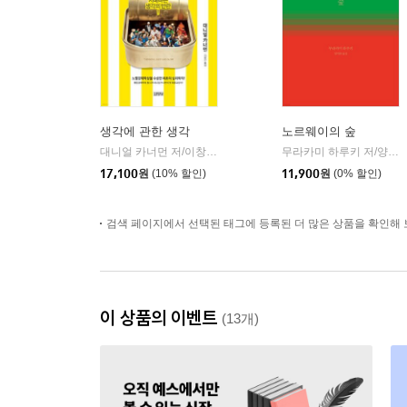
생각에 관한 생각
노르웨이의 숲
대니얼 카너먼 저/이창신 역
김영사
무라카미 하루키 저/양억관 역
|
17,100
원
(10% 할인)
11,900
원
(0% 할인)
검색 페이지에서 선택된 태그에 등록된 더 많은 상품을 확인해 
이 상품의 이벤트
(13개)