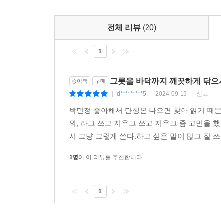
의해 처음으로 그 존재를 알게 된 ‘나’의 사촌언니
생생히 나타난다.
전체 리뷰
(20)
이렇게 과거와 현재가 서로 교차하고 개입하는 
1
양감은 시간의 흐름에 따라 계속해서 바뀌어가는 인
지금, 자신과는 너무도 다른 종류의 사람인 수아 앞에
그릇을 바닥까지 깨끗하게 닦으
종이책
구매
한 명으로부터 자신을 도와달라는 연락을 받는다. “내
d*********5
2024-09-19
신고
|
|
|
생각했던 ‘나’는 부모에게 버려져 해외로 입양된 당
박민정 좋아해서 단행본 나오면 찾아 읽기 때문
소설가로서의 ‘나’, 가족 관계 안에서의 ‘나’를 
의, 라고 쓰고 지우고 쓰고 지우고 좀 고민을 
내부의 문제, 그리고 창작의 문제를 환기한다. 그러
서 그냥 그렇게 쓴다.하고 싶은 말이 많고 잘 쓰
풀어헤쳐서 현재와 만나게 하는, 과거에 억눌리지 
1명
이 이 리뷰를 추천합니다.
★
시간을 접었다가 펼 수 있고, 오염된 언어를 빨아서
1
일들, 차라리 거짓말이었으면 좋았을 일들, 그게 
결정들…… 소설을 읽고 쓰면 언젠가 그 실체를 조