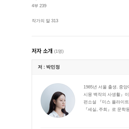
4부 239
작가의 말 313
저자 소개
(1명)
저 :
박민정
1985년 서울 출생. 중
시몽 백작의 사생활』이 
편소설 『미스 플라이트』
『세실, 주희』로 문학동