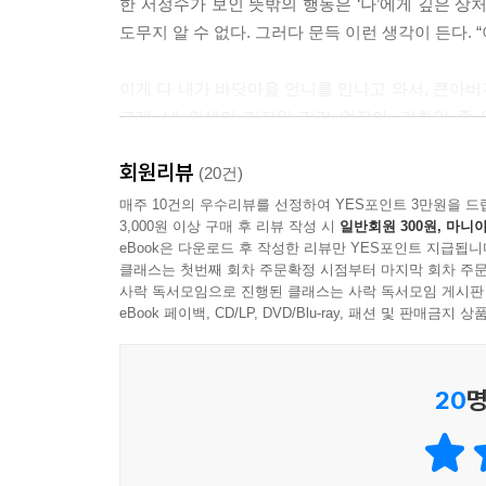
한 서정수가 보인 뜻밖의 행동은 ‘나’에게 깊은 상처
도무지 알 수 없다. 그러다 문득 이런 생각이 든다. 
이게 다 내가 바닷마을 언니를 만나고 와서, 큰아
그래, 내 인생이 거저일 리가 없잖아. 기회인 
빠져들었다.(같은 쪽)
회원리뷰
(20건)
‘바닷마을 언니’는 큰아버지의 며느리로, 결혼식 이후
매주 10건의 우수리뷰를 선정하여 YES포인트 3만원을 드
3,000원 이상 구매 후 리뷰 작성 시
일반회원 300원, 마니아
지방대 교수로 임용되었으니 ‘나’가 도와줄 일이 있
eBook은 다운로드 후 작성한 리뷰만 YES포인트 지급됩니
아니기도 하지만, 바닷마을 언니는 ‘나’가 그토
클래스는 첫번째 회차 주문확정 시점부터 마지막 회차 주문
실패로 큰아버지의 집에 얹혀살던 어린 시절, ‘나’
사락 독서모임으로 진행된 클래스는 사락 독서모임 게시판
댁, 여름이면 능소화가 환하게 피어 있던 집, 마당이
eBook 페이백, CD/LP, DVD/Blu-ray, 패션 및 판매금
재혼을 하기 위해 아들인 장훈만 남기고 두 딸은 
20
명
고모, 미혼모인 작은고모와 그녀의 딸 수진 언니를
예은 자매…… 몇 년 전 그 이야기를 담은 단편소
만나는 게 꺼려졌지만, ‘나’는 상대가 다름 아닌 
날 큰아버지네 가족에게 은근히 무시를 받던 모습