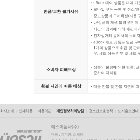
eBook 대여 상품은 대여 기
모바일 쿠폰 등록 후 취소/환
반품/교환 불가사유
중고상품이 구매확정(자동 
LP상품의 재생 불량 원인이 기
시간의 경과에 의해 재판매가
전자상거래 등에서의 소비자
eBook 세트 상품은 일괄 
1개의 상품으로 취급 및 판매
우, 세트 상품 전부 및 세트
상품의 불량에 의한 반품, 교
소비자 피해보상
준하여 처리됨
환불 지연에 따른 배상
대금 환불 및 환불 지연에 
회사소개
인재채용
이용약관
개인정보처리방침
청소년보호정책
도서홍보안내
대표 : 김석환, 최세라
주소 : 서울시 영등포구 은행로 11, 5층~6층(여의도동,일신