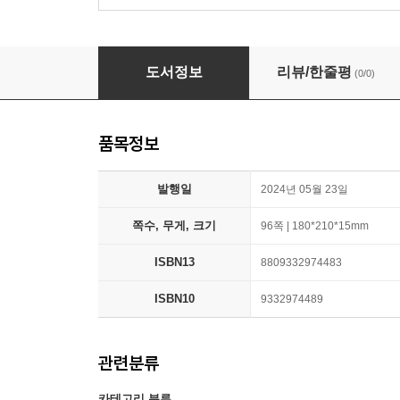
알록달록 소품 컬랙션
도서정보
리뷰/한줄평
(0/0)
품목정보
발행일
2024년 05월 23일
쪽수, 무게, 크기
96쪽 | 180*210*15mm
ISBN13
8809332974483
ISBN10
9332974489
관련분류
카테고리 분류