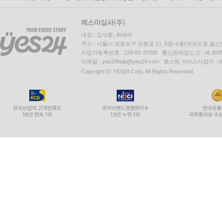
대표 : 김석환, 최세라
주소 : 서울시 영등포구 은행로 11, 5층~6층(여의도동,일신
사업자등록번호 : 229-81-37000 통신판매업신고 : 제 200
이메일 : yes24help@yes24.com 호스팅 서비스사업자 :
Copyright ⓒ YES24 Corp. All Rights Reserved.