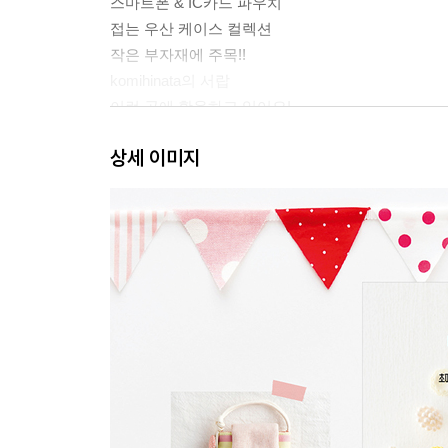
스마트폰 & IC카드 파우치
접는 우산 케이스 컬렉션
작은 부자재에 주목!!
komihinata의 서랍
이런 곳에 활용하고 있어요!
더 보고 싶어! komihinata 스타일 천 조합 ‘가지고 있
상세 이미지
Ⅱ 단골 컬렉션
미니 케이스 컬렉션
스마트폰 파우치 컬렉션
프티 파우치 컬렉션
미니 배낭 컬렉션
문고본 & 메모장 커버 컬렉션
komihinata의 천 고르기
일본 닛포리 섬유 거리 동행 리포트!
더 보고 싶어! komihinata 스타일 천 조합 ‘닛포리의 
작품을 만들어봤어요!