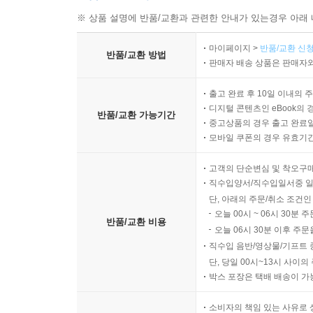
※ 상품 설명에 반품/교환과 관련한 안내가 있는경우 아래 
마이페이지 >
반품/교환 신청
반품/교환 방법
판매자 배송 상품은 판매자와
출고 완료 후 10일 이내의 
디지털 콘텐츠인 eBook의 
반품/교환 가능기간
중고상품의 경우 출고 완료일
모바일 쿠폰의 경우 유효기간(
고객의 단순변심 및 착오구
직수입양서/직수입일서중 일
단, 아래의 주문/취소 조건인
오늘 00시 ~ 06시 30분 
반품/교환 비용
오늘 06시 30분 이후 주문
직수입 음반/영상물/기프트 
단, 당일 00시~13시 사이
박스 포장은 택배 배송이 가
소비자의 책임 있는 사유로 