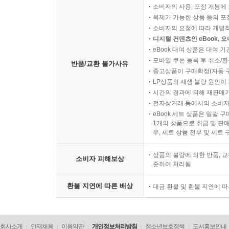
소비자의 사용, 포장 개봉에 
복제가 가능한 상품 등의 포장을 
소비자의 요청에 따라 개별
디지털 컨텐츠인 eBook, 
eBook 대여 상품은 대여 기
모바일 쿠폰 등록 후 취소/환
반품/교환 불가사유
중고상품이 구매확정(자동 
LP상품의 재생 불량 원인이 기
시간의 경과에 의해 재판매가
전자상거래 등에서의 소비자
eBook 세트 상품은 일괄 
1개의 상품으로 취급 및 판매
우, 세트 상품 전부 및 세트
상품의 불량에 의한 반품, 교
소비자 피해보상
준하여 처리됨
환불 지연에 따른 배상
대금 환불 및 환불 지연에 
회사소개
인재채용
이용약관
개인정보처리방침
청소년보호정책
도서홍보안내