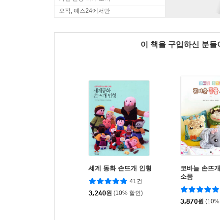
오직, 예스24에서만
이 책을 구입하신 분
세계 동화 손뜨개 인형
코바늘 손뜨개
소품
41건
3,240
원
(10% 할인)
3,870
원
(10%