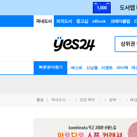
국내도서
외국도서
중고샵
eBook
크레마클럽
C
빠른분야찾기
베스트
신상품
이벤트
바이백
매
웰컴
국내도서
건강 취미
공예
패션