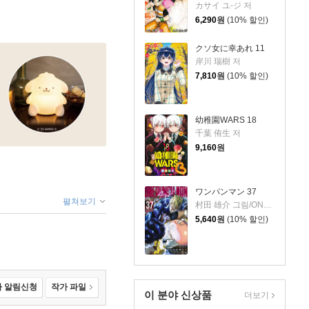
カサイ ユ-ジ 저
6,290
원
(10% 할인)
クソ女に幸あれ 11
岸川 瑞樹 저
7,810
원
(10% 할인)
幼稚園WARS 18
千葉 侑生 저
9,160
원
ワンパンマン 37
펼쳐보기
村田 雄介 그림/ONE 원작
5,640
원
(10% 할인)
 알림신청
작가 파일
이 분야 신상품
더보기