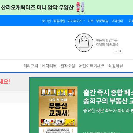
로그인
회원가입
마이페이지
카트
주문/배송
고객센터
Gl
해리포터
캐릭터북
원작소설
어린이특가세트
회원리뷰
세요!