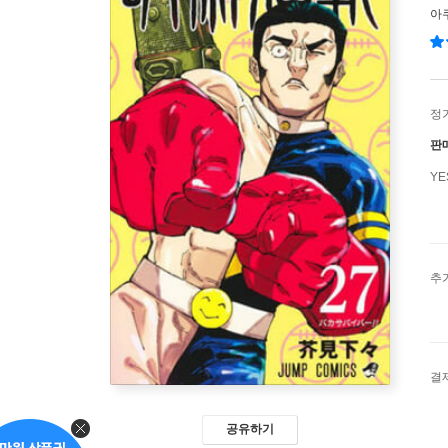
아
정
판
Y
추
결
공유하기