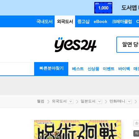
국내도서
외국도서
중고샵
eBook
크레마클럽
C
빠른분야찾기
베스트
신상품
이벤트
바이백
매
웰컴
외국도서
일본도서
만화/애니
소
직