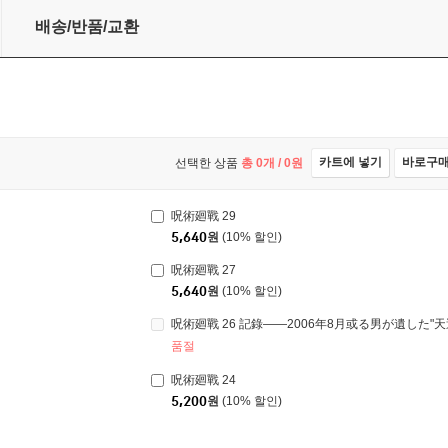
배송/반품/교환
카트에 넣기
바로구
선택한 상품
총
0
개 /
0
원
呪術廻戰 29
5,640
원
(10% 할인)
呪術廻戰 27
5,640
원
(10% 할인)
품절
呪術廻戰 24
5,200
원
(10% 할인)