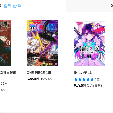
들이
함께 산 책
東京都立呪術
ONE PIECE 115
推しの子 16
5,850
원
(10% 할인)
1건
12건
9,760
원
(10% 할인)
 할인)