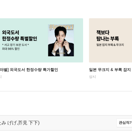
분야별] 외국도서 한정수량 특가할인
일본 무크지 & 부록 잡지
시
상시
あくたみ げげ,芥見 下下)
관심작가