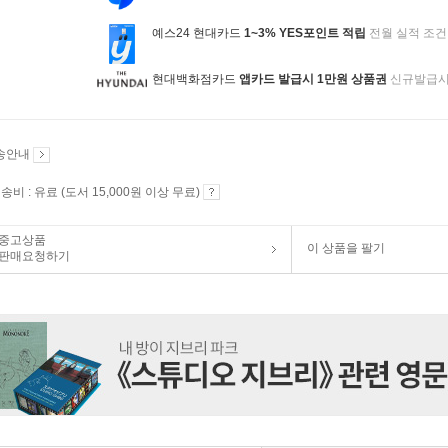
예스24 현대카드
1~3% YES포인트 적립
전월 실적 조건
현대백화점카드
앱카드 발급시 1만원 상품권
신규발급
송안내
송비 : 유료 (도서 15,000원 이상 무료)
중고상품
이 상품을 팔기
판매요청하기