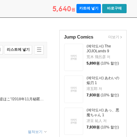
5,640
카트에 넣기
바로구매
원
Jump Comics
더보기
(예약도서) The
매
리스트에 넣기
JOJOLands 9
荒木 飛呂彦 저
5,890
원
(10% 할인)
(예약도서) あわいの
焔刃 1
溶五郎 저
7,930
원
(10% 할인)
呪術廻戰 26 記錄――2006年8月或る男が遺した"天逆ほこ"/2018年11月秘匿されていた"獄門彊「裏」"/當時の樣子を記した印刷布ならびに現場寫眞付き同梱版
(예약도서) あっ、悪
魔ちゃん 1
冴豆 祐人 저
7,930
원
(10% 할인)
펼쳐보기