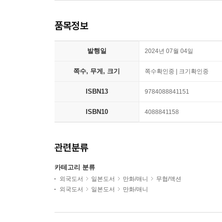
품목정보
발행일
2024년 07월 04일
쪽수, 무게, 크기
쪽수확인중 | 크기확인중
ISBN13
9784088841151
ISBN10
4088841158
관련분류
카테고리 분류
외국도서
일본도서
만화/애니
무협/액션
외국도서
일본도서
만화/애니