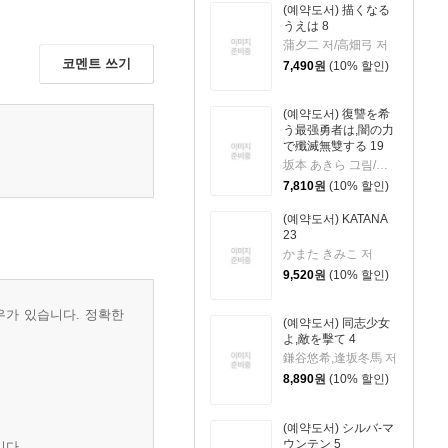
(예약도서) 描くなる
うえは 8
蒲夕二 저/高畑弓 저
코멘트 쓰기
7,490
원
(10% 할인)
(예약도서) 復讐を希
う最强勇者は,闇の力
で殲滅無雙する 19
坂本 あきら 그림/斧名田 マニマニ 저
7,810
원
(10% 할인)
(예약도서) KATANA
23
かまた きみこ 저
9,520
원
(10% 할인)
우가 있습니다. 정확한
(예약도서) 同志少女
よ,敵を擊て 4
鎌谷悠希,逢坂冬馬 저
8,890
원
(10% 할인)
(예약도서) シルバ-マ
ウンテン 5
니다.