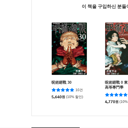
이 책을 구입하신 분
呪術廻戰 30
呪術廻戰 0 
高等專門學
10건
5,640
원
(10% 할인)
4,770
원
(10%