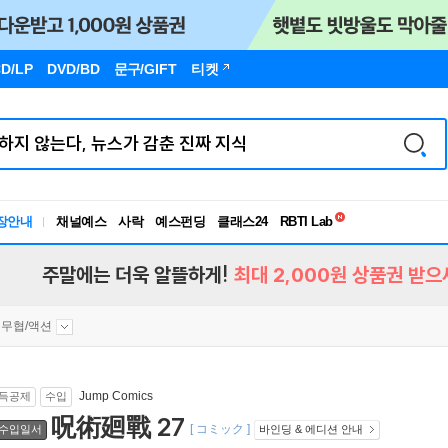
D/LP
DVD/BD
문구
/GIFT
티켓
독서유형검사
RBTI Lab
장안내
채널예스
사락
예스펀딩
클래스24
독서유형검사
주말에는 더욱 알뜰하게!
최대 2,000원 상품권 받으
무협/액션
Jump Comics
득공제
수입
呪術廻戰 27
[ コミック ]
수입일서
바인딩 & 에디션 안내