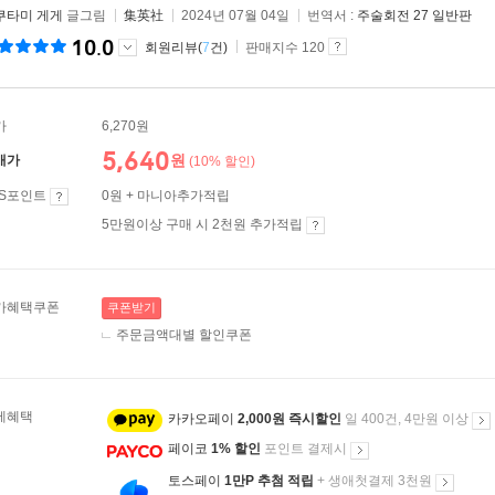
쿠타미 게게
글그림
集英社
2024년 07월 04일
번역서 :
주술회전 27 일반판
10.0
회원리뷰(
7
건)
판매지수 120
가
6,270원
5,640
원
매가
(10% 할인)
ES포인트
0원 + 마니아추가적립
5만원이상 구매 시 2천원 추가적립
가혜택쿠폰
쿠폰받기
주문금액대별 할인쿠폰
제혜택
카카오페이
2,000원 즉시할인
일 400건, 4만원 이상
페이코
1% 할인
포인트 결제시
토스페이
1만P 추첨 적립
+ 생애첫결제 3천원