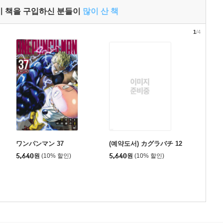
이 책을 구입하신 분들이
많이 산 책
1
/4
ワンパンマン 37
(예약도서) カグラバチ 12
5,640
원
(10% 할인)
5,640
원
(10% 할인)