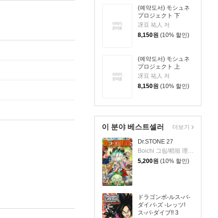
(예약도서) モシュネ
プロジェクト 下
冴豆 祐人 저
8,150
원
(10% 할인)
(예약도서) モシュネ
プロジェクト 上
冴豆 祐人 저
8,150
원
(10% 할인)
이 분야 베스트셀러
더보기
Dr.STONE 27
Boichi 그림/稻垣 理一郞 원작
5,200
원
(10% 할인)
ドラゴンボ-ルス-パ-
ダイバ-ズ -レッツ!
ス-パ-ダイブ!! 3