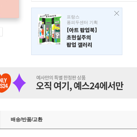
프랑스
퐁피두센터 기획
[아트 팝업북]
초현실주의
팝업 갤러리
배송/반품/교환