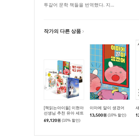
투갈어 문학 책들을 번역했다. 지...
작가의 다른 상품
[책읽는아이들] 이현아
이마에 알이 생겼어
새
선생님 추천 유아 세트
13,500
원
(10% 할인)
1
69,120
원
(10% 할인)