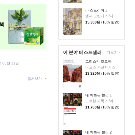
라 스토리아 1
엘사 모란테 저/나윤덕 역
15,300
원
(10% 할인)
이 분야 베스트셀러
더보기
그리스인 조르바
년 08월 31일
니코스 카잔차키스 저/이윤기 역
13,320
원
(10% 할인)
펼쳐보기
내 이름은 빨강 1
오르한 파묵 저/이난아 역
11,700
원
(10% 할인)
내 이름은 빨강 2