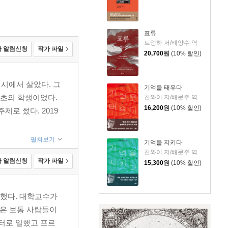
표류
트엉하 저/배양수 역
 알림신청
작가 파일
20,700
원
(10% 할인)
 시에서 살았다. 그
기억을 태우다
최초의 학생이었다.
찬와이 저/배문주 역
16,200
원
(10% 할인)
로 썼다. 2019
펼쳐보기
기억을 지키다
찬와이 저/배문주 역
 알림신청
작가 파일
15,300
원
(10% 할인)
료했다. 대학교수가
않은 보통 사람들이
터로 일했고 포르