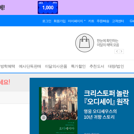
로그인
회원가입
마이페이지
카트
주문/배송
고객센터
Gl
름방학혜택
예사단독판매
이달의사은품
특가할인
추천도서
대량/법인
세요!