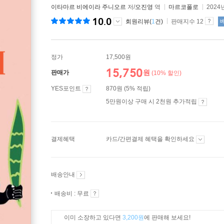
이타마르 비에이라 주니오르
저/
오진영
역
마르코폴로
2024
10.0
회원리뷰(
1
건)
판매지수 12
정가
17,500원
15,750
원
판매가
(10% 할인)
YES포인트
870원 (5% 적립)
5만원이상 구매 시 2천원 추가적립
결제혜택
카드/간편결제 혜택을 확인하세요
배송안내
배송비 : 무료
이미 소장하고 있다면
3,200원
에 판매해 보세요!