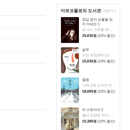
마르코폴로의 도서관
더보기
장갑 없이 눈물을 닦
지 마세요 1
요나스 가르델 저/윤지산 역
15,030
원
(10% 할인)
살부
리앙 저/김주아,민경만 역
15,030
원
(10% 할인)
열원
가와고에 소이치 저/김진아 역
18,000
원
(10% 할인)
라 스토리아 2
엘사 모란테 저/나윤덕 역
15,300
원
(10% 할인)