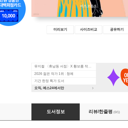
미리보기
사이즈비교
공유하기
뮤지컬 〈휴남동 서점〉X 황보름 작가 북토크
2026 젊은 작가 1위 : 청예
기간 한정 특가 도서
오직, 예스24에서만
휘어진 쟁기
도서정보
리뷰/한줄평
(0/1)