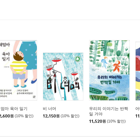
엄마 육아 일기
비 너머
우리의 이야기는 반짝
어
일 거야
2,600
원
(10% 할인)
12,150
원
(10% 할인)
11
11,520
원
(10% 할인)