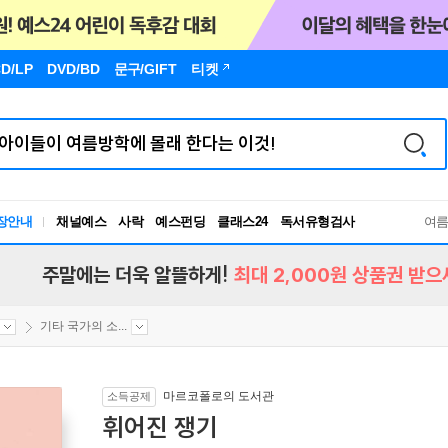
D/LP
DVD/BD
문구
/GIFT
티켓
장안내
채널예스
사락
예스펀딩
클래스24
독서유형검사
여
RBTI Lab
독서유형검사
주말에는 더욱 알뜰하게!
최대 2,000원 상품권 받으
기타 국가의 소...
마르코폴로의 도서관
소득공제
휘어진 쟁기