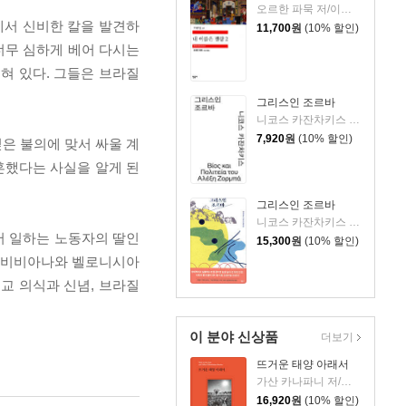
오르한 파묵 저/이난아 역
밑에서 신비한 칼을 발견하
11,700
원
(10% 할인)
너무 심하게 베어 다시는
혀 있다. 그들은 브라질
그리스인 조르바
니코스 카잔차키스 저/이윤기 역
7,920
원
(10% 할인)
은 불의에 맞서 싸울 계
혼했다는 사실을 알게 된
그리스인 조르바
니코스 카잔차키스 저/김욱동 역
서 일하는 노동자의 딸인
15,300
원
(10% 할인)
. 비비아나와 벨로니시아
교 의식과 신념, 브라질
이 분야 신상품
더보기
뜨거운 태양 아래서
가산 카나파니 저/윤희환 역
16,920
원
(10% 할인)