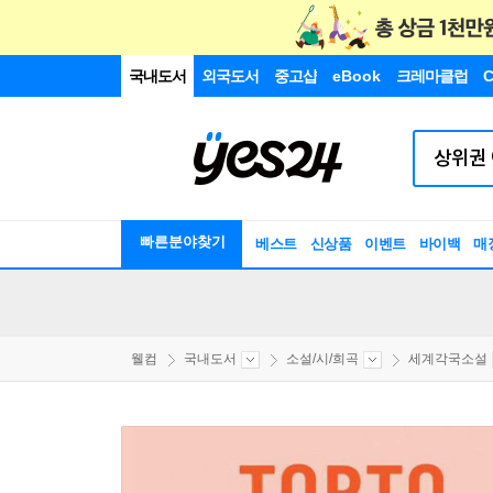
국내도서
외국도서
중고샵
eBook
크레마클럽
C
빠른분야찾기
베스트
신상품
이벤트
바이백
매
웰컴
국내도서
소설/시/희곡
세계각국소설