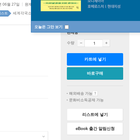
년 06월 27일
원제 :
Torto Arado
세계각국소설 top100 8주
베스트
오늘은 그만 보기
판매중
수량
카트에 넣기
바로구매
해외배송 가능
문화비소득공제 가능
리스트에 넣기
eBook 출간 알림신청