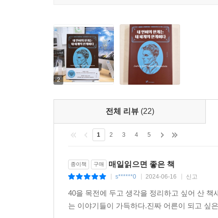
2
전체 리뷰
(22)
1
2
3
4
5
매일읽으면 좋은 책
종이책
구매
s******0
2024-06-16
신고
|
|
|
40을 목전에 두고 생각을 정리하고 싶어 산 
는 이야기들이 가득하다.진짜 어른이 되고 싶은