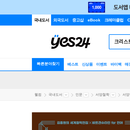
국내도서
외국도서
중고샵
eBook
크레마클럽
C
빠른분야찾기
베스트
신상품
이벤트
바이백
매
웰컴
국내도서
인문
서양철학
서양