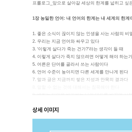
프롤로그_앞으로 살아갈 세상의 한계를 넓히고 싶
1장 농밀한 언어: 내 언어의 한계는 내 세계의 한계
1. 좋은 소식이 끊이지 않는 인생을 사는 사람의 비
2. 우리는 지금 언어와 싸우고 있다
3. ‘이렇게 살다가 죽는 건가?’라는 생각이 들 때
4. 이렇게 살다가 죽지 않으려면 어떻게 해야 하는가
5. 어른은 단어를 골라서 쓰는 사람이다
6. 언어 수준이 높아지면 다른 세계를 만나게 된다
7. 말과 글은 지금까지 쌓은 지성과 안목의 결과다
8. 말할 수 없는 것에 대해서는 침묵해야 한다
9. 변화는 타인을 바라보는 나의 태도를 바꾸며 시
10. 분야와 영역을 모두 파괴하고 어디든 갈 수 있는
상세 이미지
11. 행복하게 일하면서 기쁘게 세금을 내는 법
12. 40대 후반부터 멋지게 성장하게 만드는 말투
13. 노예와 자기 삶의 주인은 바라보는 곳이 다르다