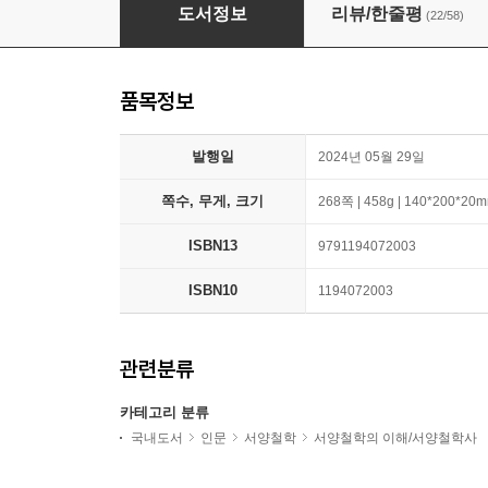
내 언어의 한계는 내 세계의 한계이다
도서정보
리뷰/한줄평
(22/58)
품목정보
발행일
2024년 05월 29일
쪽수, 무게, 크기
268쪽 | 458g | 140*200*20
ISBN13
9791194072003
ISBN10
1194072003
관련분류
카테고리 분류
국내도서
인문
서양철학
서양철학의 이해/서양철학사