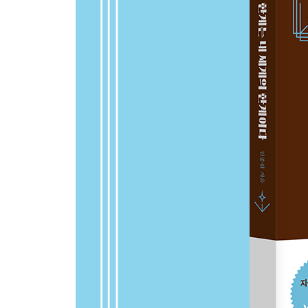
29. 결국 모든 것을 해내는 사람의 질문은 방향이 
3장 섬세한 표현: 상대에게 도착해야 말이라 부를 
30. 특히 젊은 시절 치열하게 사랑해 봐야 하는 이유
31. 지적 수준이 낮은 사람은 더 많이 분노하며 살게
32. 마음은 말로 표현할 수 있는 만큼 전할 수 있다
33. 공감 능력을 최대치로 키우는 일상의 표현력 연
34. 사소한 것 하나에서도 빛과 본질을 발견하는 
35. 음악처럼 들리지 않는다면 플레이 리스트에서
36. 힘든 시기를 반등의 기회로 바꾸는 6가지 생각
37. 아무리 노력해도 잘 안되는 사람이 꼭 기억해야 
38. 어떤 장소에서도 주인공이 되는 생각법
39. 읽히고 공감받고 공유까지 되는 글의 특징
40. 다른 사람을 생각한다는 건 원래 불가능하다
41. 극심한 두려움을 가볍게 극복하고 날아오르는 
42. 세상에서 가장 게으른 사람은 자신이 옳다고 