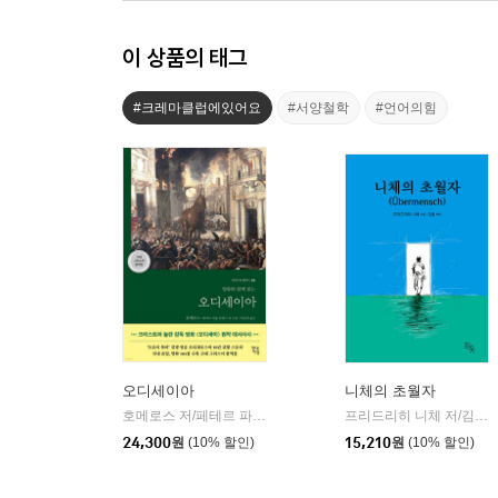
이 상품의 태그
#크레마클럽에있어요
#서양철학
#언어의힘
오디세이아
니체의 초월자
호메로스 저/페테르 파울 루벤스 그림/박문재 역
현대지성
프리드리히 니체 저/김철 편역
|
24,300
원
(10% 할인)
15,210
원
(10% 할인)