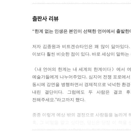
시각을 바꿔서 생각하면, 이야기는 달라진다. 인
찾는 자에게는 희망만 안겨준다. 절대로 변하지 않는 
출판사 리뷰
생에 ‘가치’를 더할 수 있다.
---「태도를 바꾸면 인생의 가치까지 바꿀 수 있다
“한계 없는 인생은 본인이 선택한 언어에서 출발한다
우리는 언어로만 우리의 세계를 그릴 수 있으며, 자
저자 김종원과 비트겐슈타인은 꽤 많이 닮아있다.
각을 키울 수 있게 돕는 것이 바로 글쓰기이며, 오
이보다 훨씬 비슷한 점이 있다. 바로 세상이 말하는
사랑하는 사람들을 초대하는 일이다.
---「포로 생활을 즐기며 유산까지 거절한 사람의
《내 언어의 한계는 내 세계의 한계이다》에서 여
예술가들에게 나누어주었다. 심지어 전쟁 포로에서 
당신이 자신을 위해 분투하고 있다면, 그 꿈과 희망
동시에 강연을 병행하면서 경제적으로 넉넉한 환경을
돌렸던 그 사람들도 다시 당신에게 돌아올 것이다. 
내린 결단이다. 그럼에도 두 사람은 결코 후
---「9,200억 원의 계약금을 만든 오타니의 한마
전해주세요.”라고까지 했다.
기억하라. 질투하는 순간, 당신의 가능성은 거기에
종종 이렇게 예상 밖의 결정으로 사람들을 놀라게 하
신을 맡기지 않는다. 그가 잘되는 분명한 이유를 알
혹, 그 비밀을 알고 싶다면, 당신은 당장 이 책을
---「질투와 시기심은 자신의 무지를 증명한다」중
나가다 보면, 어떤 상황에서도 한계 없는 시선으로,