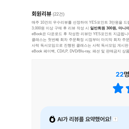
있음을 깨닫게 될 것이다.
즉, 스칠 건 스쳐야 꼭 잡아야 할 것을 잡을 수 있
회원리뷰
(22건)
생각하지 말자. 모든 것은 더 나은 내가 되는 과정에
매주 10건의 우수리뷰를 선정하여 YES포인트 3만원을 드
---「무엇보다 내 마음 건강이 가장 먼저다」중에서
3,000원 이상 구매 후 리뷰 작성 시
일반회원 300원, 마니아
eBook은 다운로드 후 작성한 리뷰만 YES포인트 지급됩니
즐기는 삶도 중요하지만, 그 즐긴 순간을 오랫동안 
클래스는 첫번째 회차 주문확정 시점부터 마지막 회차 주문
사락 독서모임으로 진행된 클래스는 사락 독서모임 게시판
떤 마음으로 무엇을 즐겼는지 알 수 있으며, 감정까
eBook 페이백, CD/LP, DVD/Blu-ray, 패션 및 판매금
---「즐기지만 말고 즐겼던 순간을 글로 써서 남
아는 것과 할 수 있는 것은 다르며, 이해한 것과 설
22
명
다른지 생각해 보라. 이 2가지를 구분하지 못하면, 
게 배워도 하나도 남지 않는 삶을 살게 된다는 말이
---「평생 성장을 멈추지 않게 만드는 2가지 조건」중에서
AI가 리뷰를 요약했어요!