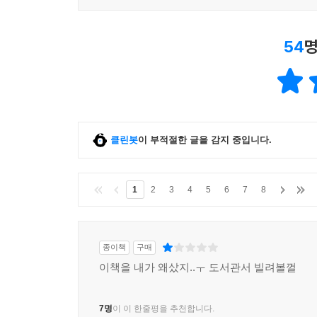
54
명
클린봇
이 부적절한 글을 감지 중입니다.
1
2
3
4
5
6
7
8
종이책
구매
이책을 내가 왜샀지..ㅜ 도서관서 빌려볼껄
7명
이 이 한줄평을 추천합니다.