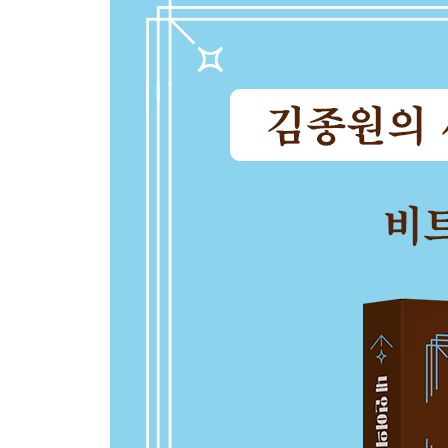
14. 어떤 일을 할 때 동기 부여와 믿음은 스스로 주
15. 경탄의 크기가 곧 성장의 크기다
2장 지적인 생각: 언어는 우리의 생각을 담는 그릇
16. 모든 공간을 깨달음을 주는 지혜로운 학교로 
17. 읽고 필사하면 생각이 깊어지는 10가지 말
18. 애플의 CEO를 만나지 않아도 애플의 내일을 
19. 세상에서 가장 독창적인 결과는 용기에서 나온
20. 지성인의 기초 체력을 다지게 돕는 5개의 단어
21. 이제는 보면 저절로 아는 능력이 필요하다
22. 당신의 눈이 겪게 해야 얻을 수 있다
23. 영끌이나 성급한 투자로 실패하지 않게 돕는 10
24. 과도하게 시끄러운 열정을 경계해야 하는 이유
25. 배울 포인트를 제대로 알아야 배울 수 있다
26. 읽고 곰곰이 사색하면 지적 수준이 바로 높아지
27. 되는 일이 없어 무기력한 일상을 바꾸는 말
28. 태도를 바꾸면 인생의 가치까지 바꿀 수 있다