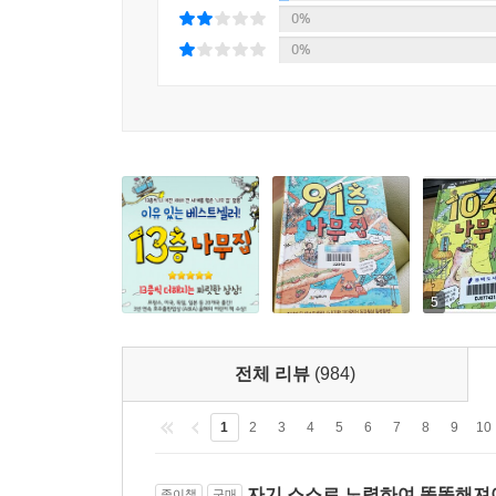
0%
0%
5
전체 리뷰
(984)
1
2
3
4
5
6
7
8
9
10
자기 스스로 노력하여 똑똑해져
종이책
구매