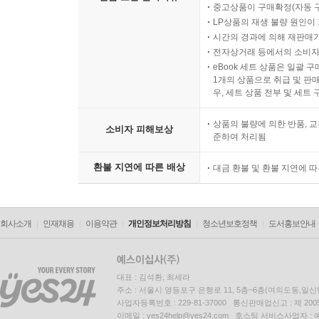
중고상품이 구매확정(자동 
LP상품의 재생 불량 원인이 기
시간의 경과에 의해 재판매가
전자상거래 등에서의 소비자
eBook 세트 상품은 일괄 
1개의 상품으로 취급 및 판매
우, 세트 상품 전부 및 세트
상품의 불량에 의한 반품, 교
소비자 피해보상
준하여 처리됨
환불 지연에 따른 배상
대금 환불 및 환불 지연에 
회사소개
인재채용
이용약관
개인정보처리방침
청소년보호정책
도서홍보안내
대표 : 김석환, 최세라
주소 : 서울시 영등포구 은행로 11, 5층~6층(여의도동,일신
사업자등록번호 : 229-81-37000 통신판매업신고 : 제 200
이메일 : yes24help@yes24.com 호스팅 서비스사업자 :