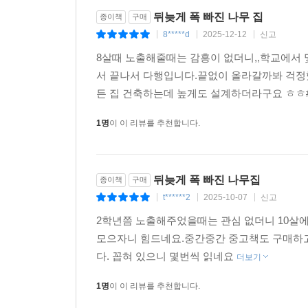
뒤늦게 폭 빠진 나무 집
종이책
구매
8*****d
2025-12-12
신고
|
|
|
8살때 노출해줄때는 감흥이 없더니,,학교에서 
서 끝나서 다행입니다.끝없이 올라갈까봐 걱정
든 집 건축하는데 높게도 설계하더라구요 ㅎ
1명
이 이 리뷰를 추천합니다.
뒤늦게 폭 빠진 나무집
종이책
구매
t******2
2025-10-07
신고
|
|
|
2학년쯤 노출해주었을때는 관심 없더니 10살에 
모으자니 힘드네요.중간중간 중고책도 구매하
다. 꼽혀 있으니 몇번씩 읽네요
더보기
1명
이 이 리뷰를 추천합니다.