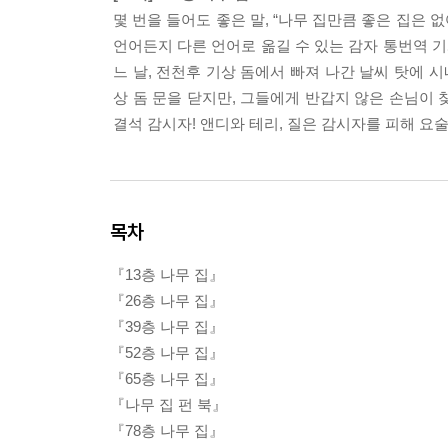
몇 번을 들어도 좋은 말, “나무 집만큼 좋은 집은 
언어든지 다른 언어로 옮길 수 있는 감자 통번역 기계
느 날, 전천후 기상 돔에서 빠져 나간 날씨 탓에 
상 돔 문을 닫지만, 그들에게 반갑지 않은 손님이
결석 감시자! 앤디와 테리, 질은 감시자를 피해 요
목차
『13층 나무 집』
『26층 나무 집』
『39층 나무 집』
『52층 나무 집』
『65층 나무 집』
『나무 집 펀 북』
『78층 나무 집』