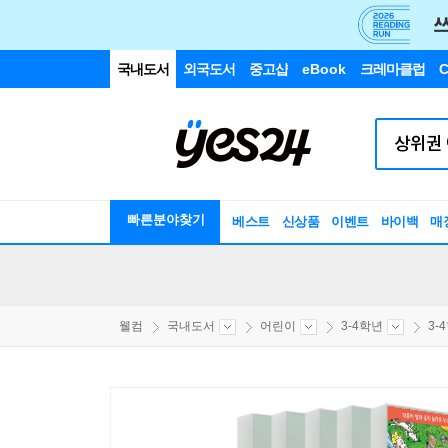
국내도서
외국도서
중고샵
eBook
크레마클럽
C
빠른분야찾기
베스트
신상품
이벤트
바이백
매
웰컴
국내도서
어린이
3-4학년
3-