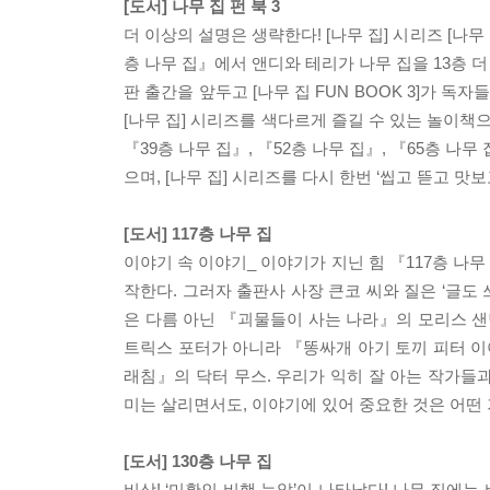
[도서] 나무 집 펀 북 3
더 이상의 설명은 생략한다! [나무 집] 시리즈 [나무
층 나무 집』에서 앤디와 테리가 나무 집을 13층 더
판 출간을 앞두고 [나무 집 FUN BOOK 3]가 독
[나무 집] 시리즈를 색다르게 즐길 수 있는 놀이책으로
『39층 나무 집』, 『52층 나무 집』, 『65층 나
으며, [나무 집] 시리즈를 다시 한번 ‘씹고 뜯고 맛
[도서] 117층 나무 집
이야기 속 이야기_ 이야기가 지닌 힘 『117층 나
작한다. 그러자 출판사 사장 큰코 씨와 질은 ‘글도
은 다름 아닌 『괴물들이 사는 나라』의 모리스 샌
트릭스 포터가 아니라 『똥싸개 아기 토끼 피터 이
래침』의 닥터 무스. 우리가 익히 잘 아는 작가들
미는 살리면서도, 이야기에 있어 중요한 것은 어떤
[도서] 130층 나무 집
비상! ‘미확인 비행 눈알’이 나타났다! 나무 집에는 