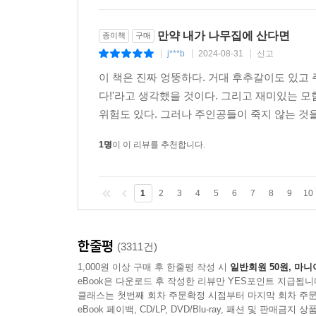
만약 내가 나무집에 산다면
종이책
구매
j***b
2024-08-31
신고
|
|
|
이 책은 진짜 엉뚱하다. 거대 후추갈이도 있고
다!'라고 생각했을 것이다. 그리고 재미있는 모
위험도 있다. 그러나 주인공들이 죽지 않는 것을 
1명
이 이 리뷰를 추천합니다.
1
2
3
4
5
6
7
8
9
10
한줄평
(3311건)
1,000원 이상 구매 후 한줄평 작성 시
일반회원 50원, 마니
eBook은 다운로드 후 작성한 리뷰만 YES포인트 지급됩니
클래스는 첫번째 회차 주문확정 시점부터 마지막 회차 주문
eBook 페이백, CD/LP, DVD/Blu-ray, 패션 및 판매금