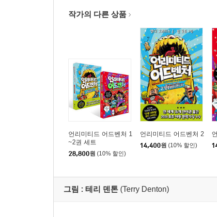
작가의 다른 상품
언리미티드 어드벤처 1
언리미티드 어드벤처 2
언
~2권 세트
14,400
원
(10% 할인)
1
28,800
원
(10% 할인)
그림 :
테리 덴톤
(Terry Denton)