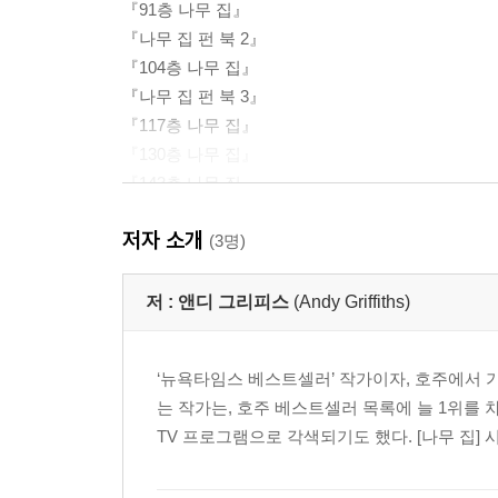
『91층 나무 집』
『나무 집 펀 북 2』
『104층 나무 집』
『나무 집 펀 북 3』
『117층 나무 집』
『130층 나무 집』
『143층 나무 집』
『156층 나무 집』
저자 소개
『169층 나무 집』
(3명)
저 :
앤디 그리피스
(Andy Griffiths)
‘뉴욕타임스 베스트셀러’ 작가이자, 호주에서 
는 작가는, 호주 베스트셀러 목록에 늘 1위를
TV 프로그램으로 각색되기도 했다. [나무 집]