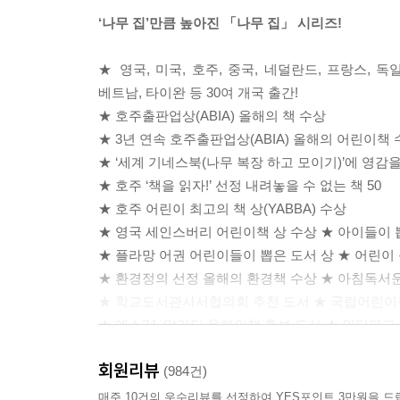
‘나무 집’만큼 높아진 「나무 집」 시리즈!
★ 영국, 미국, 호주, 중국, 네덜란드, 프랑스, 독
베트남, 타이완 등 30여 개국 출간!
★ 호주출판업상(ABIA) 올해의 책 수상
★ 3년 연속 호주출판업상(ABIA) 올해의 어린이책
★ ‘세계 기네스북(나무 복장 하고 모이기)’에 영감을 
★ 호주 ‘책을 읽자!’ 선정 내려놓을 수 없는 책 50
★ 호주 어린이 최고의 책 상(YABBA) 수상
★ 영국 세인스버리 어린이책 상 수상 ★ 아이들이 뽑
★ 플라망 어권 어린이들이 뽑은 도서 상 ★ 어린이 
★ 환경정의 선정 올해의 환경책 수상 ★ 아침독서
★ 학교도서관사서협의회 추천 도서 ★ 국립어린이
★ 예스24, 알라딘 올해의책 후보 도서 ★ 인터파크
회원리뷰
(984건)
매주 10건의 우수리뷰를 선정하여 YES포인트 3만원을 드