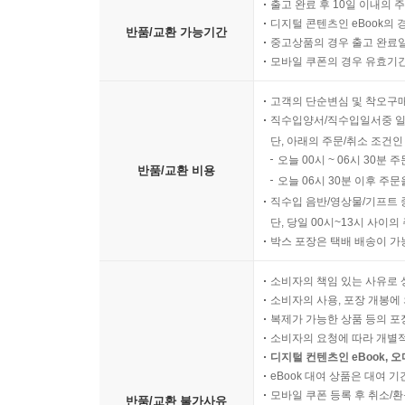
출고 완료 후 10일 이내의 
디지털 콘텐츠인 eBook의 
반품/교환 가능기간
중고상품의 경우 출고 완료일
모바일 쿠폰의 경우 유효기간(
고객의 단순변심 및 착오구
직수입양서/직수입일서중 일
단, 아래의 주문/취소 조건인
오늘 00시 ~ 06시 30분 
반품/교환 비용
오늘 06시 30분 이후 주문
직수입 음반/영상물/기프트 
단, 당일 00시~13시 사이
박스 포장은 택배 배송이 가
소비자의 책임 있는 사유로 
소비자의 사용, 포장 개봉에 
복제가 가능한 상품 등의 포장을 
소비자의 요청에 따라 개별
디지털 컨텐츠인 eBook, 
eBook 대여 상품은 대여 기
모바일 쿠폰 등록 후 취소/환
반품/교환 불가사유