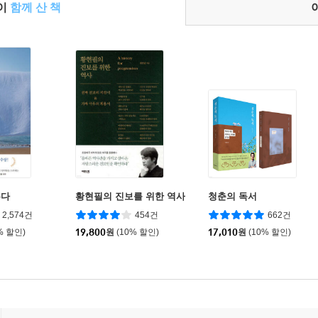
들이
함께 산 책
는다
황현필의 진보를 위한 역사
청춘의 독서
2,574건
454건
662건
% 할인)
19,800
원
(10% 할인)
17,010
원
(10% 할인)