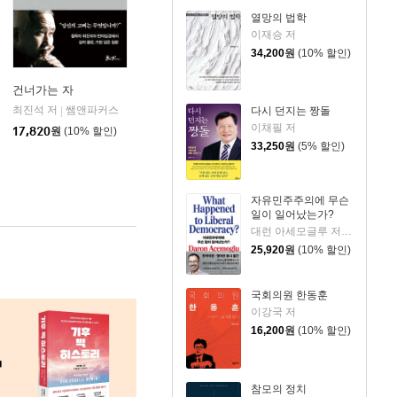
열망의 법학
이재승 저
34,200
원
(10% 할인)
건너가는 자
최진석 저
쌤앤파커스
다시 던지는 짱돌
|
이채필 저
17,820
원
(10% 할인)
33,250
원
(5% 할인)
자유민주주의에 무슨
일이 일어났는가?
대런 아세모글루 저/김승진 역
25,920
원
(10% 할인)
국회의원 한동훈
이강국 저
16,200
원
(10% 할인)
참모의 정치