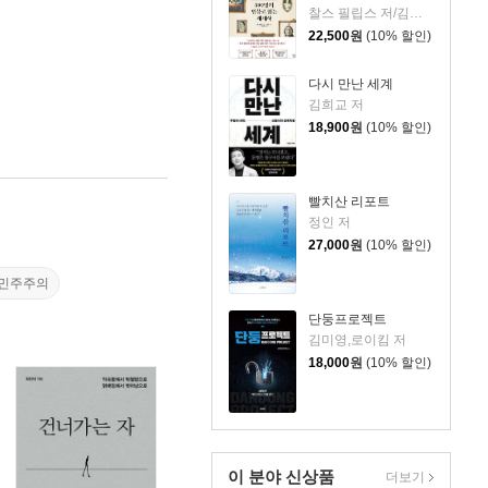
찰스 필립스 저/김봉중 감수/임지연 역
22,500
원
(10% 할인)
다시 만난 세계
김희교 저
18,900
원
(10% 할인)
빨치산 리포트
정인 저
27,000
원
(10% 할인)
민주주의
단둥프로젝트
김미영,로이킴 저
18,000
원
(10% 할인)
이 분야 신상품
더보기