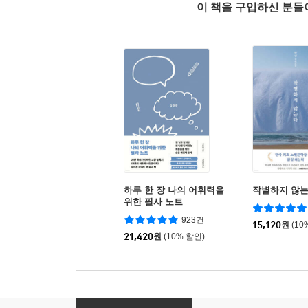
이 책을 구입하신 분
하루 한 장 나의 어휘력을
작별하지 않
위한 필사 노트
923건
15,120
원
(10
21,420
원
(10% 할인)