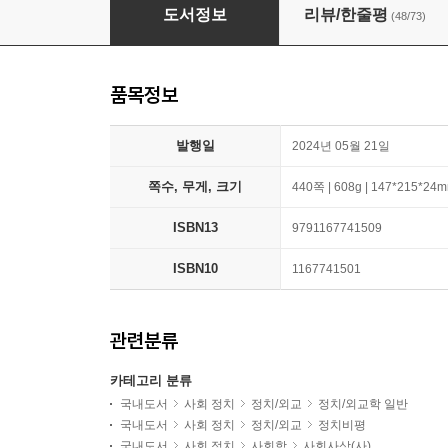
어떻게 극단적 소수가 다수를 지배하는가
도서정보
리뷰/한줄평
(48/73)
품목정보
발행일
2024년 05월 21일
쪽수, 무게, 크기
440쪽 | 608g | 147*215*24
ISBN13
9791167741509
ISBN10
1167741501
관련분류
카테고리 분류
국내도서
사회 정치
정치/외교
정치/외교학 일반
국내도서
사회 정치
정치/외교
정치비평
국내도서
사회 정치
사회학
사회사상(사)