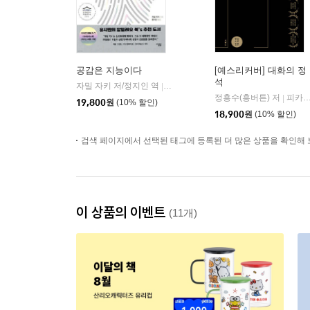
공감은 지능이다
[예스리커버] 대화의 정
석
자밀 자키 저/정지인 역
심심
|
정흥수(흥버튼) 저
피카(FIKA)
|
19,800
원
(10% 할인)
18,900
원
(10% 할인)
검색 페이지에서 선택된 태그에 등록된 더 많은 상품을 확인해 
이 상품의 이벤트
(11개)