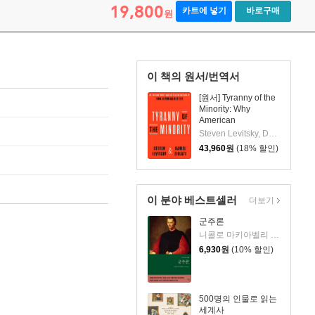
19,800
카트에 넣기
바로구매
원
이 책의 원서/번역서
[원서] Tyranny of the
Minority: Why
American
Democracy Reached
Steven Levitsky, Daniel Ziblatt
the Breaking Point
43,960
원
(18% 할인)
이 분야 베스트셀러
더보기
군주론
니콜로 마키아벨리 저/김운찬 역
6,930
원
(10% 할인)
500명의 인물로 읽는
세계사