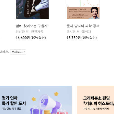
밤에 찾아오는 구원자
문과 남자의 과학 공부
천선란 저
안전가옥
유시민 저
돌베개
|
|
14,400
원
(10% 할인)
15,750
원
(10% 할인)
보세요.
전체보기