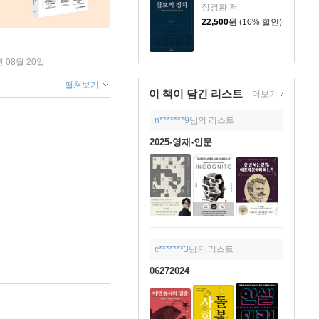
장경환 저
22,500
원
(10% 할인)
년 08월 20일
펼쳐보기
이 책이 담긴
리스트
더보기
n*******9
님의 리스트
2025-영재-인문
c*******3
님의 리스트
06272024