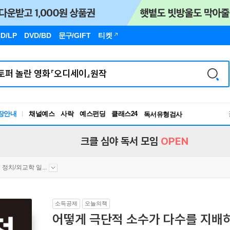
D/LP
DVD/BD
문구
/GIFT
티켓
장안내
채널예스
사락
예스펀딩
클래스24
독서유형검사
RBTI Lab
독서유형검사
크클 심야 독서 모임
OPEN
정치/외교학 일...
소득공제
오늘의책
어떻게 극단적 소수가 다수를 지배