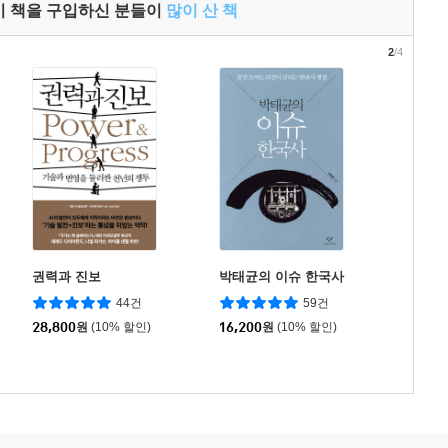
이 책을 구입하신 분들이
많이 산 책
2
/4
권력과 진보
박태균의 이슈 한국사
44건
59건
28,800
원
(10% 할인)
16,200
원
(10% 할인)