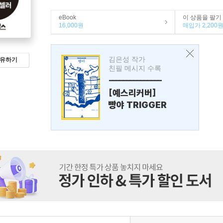
eBook
이 상품을 팔기
16,000원
매입가 2,200
김은성 작가
유하기
친필 메시지 수록
---------------
[예스리커버]
빵야 TRIGGER