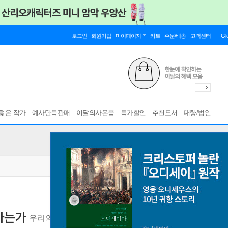
로그인
회원가입
마이페이지
카트
주문/배송
고객센터
Gl
젊은 작가
예사단독판매
이달의사은품
특가할인
추천도서
대량/법인
하는가
우리의 민주주의가 한계에 도달한 이유