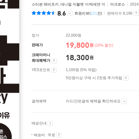
스티븐 레비츠키
,
대니얼 지블랫
저/
박세연
역
어크로스
202
8.6
회원리뷰(
121
건)
판매지수 8,190
정가
22,000원
19,800
원
판매가
(10% 할인)
크레마머니
18,300
원
최대혜택가
YES포인트
1,100원 (5% 적립)
5만원이상 구매 시 2천원 추가적립
결제혜택
카드/간편결제 혜택을 확인하세요
배송안내
배송비 : 무료