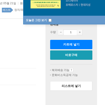
4년 05월 21일
원제 :
Tyranny of the Minority
정치/외교 54위
국내도서 top100 2주
베스트
오늘은 그만 보기
판매중
수량
카트에 넣기
바로구매
해외배송 가능
문화비소득공제 가능
리스트에 넣기