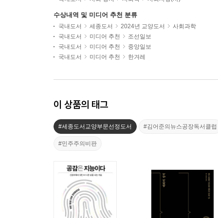
수상내역 및 미디어 추천 분류
국내도서
세종도서
2024년 교양도서
사회과학
국내도서
미디어 추천
조선일보
국내도서
미디어 추천
중앙일보
국내도서
미디어 추천
한겨레
이 상품의 태그
#세종도서교양부문선정도서
#김어준의뉴스공장독서클럽
#민주주의비판