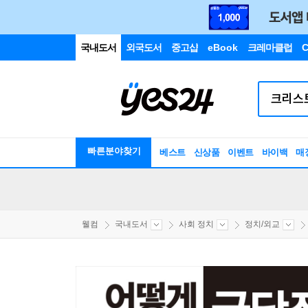
국내도서
외국도서
중고샵
eBook
크레마클럽
C
빠른분야찾기
베스트
신상품
이벤트
바이백
매
웰컴
국내도서
사회 정치
정치/외교