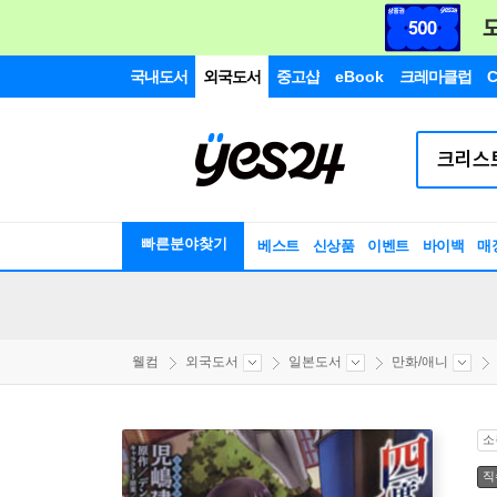
국내도서
외국도서
중고샵
eBook
크레마클럽
C
빠른분야찾기
베스트
신상품
이벤트
바이백
매
웰컴
외국도서
일본도서
만화/애니
소
직