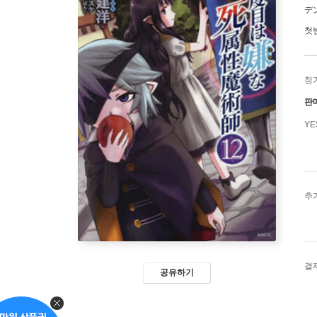
デ
첫
정
판
Y
추
결
공유하기