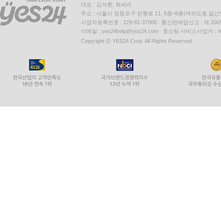
대표 : 김석환, 최세라
주소 : 서울시 영등포구 은행로 11, 5층~6층(여의도동,일신
사업자등록번호 : 229-81-37000 통신판매업신고 : 제 200
이메일 : yes24help@yes24.com 호스팅 서비스사업자 :
Copyright ⓒ YES24 Corp. All Rights Reserved.