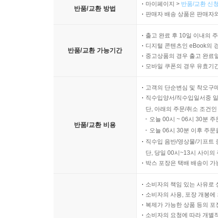
마이페이지 >
반품/교환 신청
반품/교환 방법
판매자 배송 상품은 판매자와
출고 완료 후 10일 이내의 
디지털 콘텐츠인 eBook의 
반품/교환 가능기간
중고상품의 경우 출고 완료일
모바일 쿠폰의 경우 유효기간(
고객의 단순변심 및 착오구
직수입양서/직수입일서중 일
단, 아래의 주문/취소 조건인
오늘 00시 ~ 06시 30분 
반품/교환 비용
오늘 06시 30분 이후 주문
직수입 음반/영상물/기프트 
단, 당일 00시~13시 사이
박스 포장은 택배 배송이 가
소비자의 책임 있는 사유로 
소비자의 사용, 포장 개봉에 
복제가 가능한 상품 등의 포장을 
소비자의 요청에 따라 개별