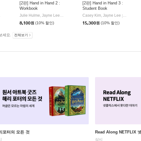
[2판] Hand in Hand 2 :
[2판] Hand in Hand 3 :
Workbook
Student Book
mbridge University Press
퓨쳐(e-future)
Julie Hulme, Jayne Lee
이퓨쳐(e-future)
Casey Kim, Jayne Lee
이퓨쳐(e-fu
|
|
8,100
원
(10% 할인)
15,300
원
(10% 할인)
보세요.
전체보기
리포터의 모든 것
Read Along NETFLI
시
상시