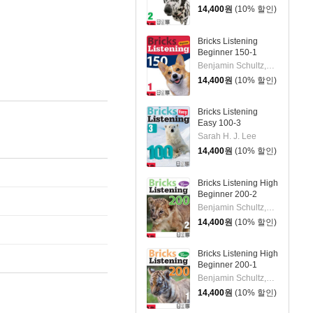
14,400
원
(10% 할인)
Bricks Listening
Beginner 150-1
Benjamin Schultz,Glen William Hardwick,Janice Kim,Nancy Hollman,Sean Switzer
14,400
원
(10% 할인)
Bricks Listening
Easy 100-3
Sarah H. J. Lee
14,400
원
(10% 할인)
Bricks Listening High
Beginner 200-2
Benjamin Schultz,Nancy Hollman,Scott Chisholm,Mike Whale,Briana Mcclanahan,Janice Kim
14,400
원
(10% 할인)
Bricks Listening High
Beginner 200-1
Benjamin Schultz,Nancy Hollman,Scott Chisholm,Mike Whale,Briana Mcclanahan,Janice Kim
14,400
원
(10% 할인)