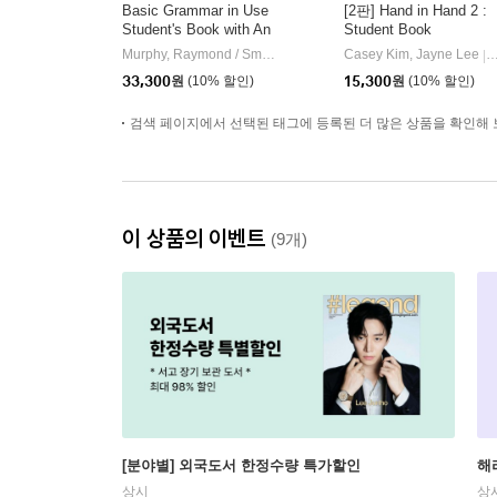
Basic Grammar in Use
[2판] Hand in Hand 2 :
Student's Book with An
Student Book
swers and Interactive e
Murphy, Raymond / Smalzer, William R. / Chapple, Joseph
Casey Kim, Jayne Lee
Ca
이
|
|
Book, 4/E
33,300
원
(10% 할인)
15,300
원
(10% 할인)
검색 페이지에서 선택된 태그에 등록된 더 많은 상품을 확인해 
이 상품의 이벤트
(9개)
[분야별] 외국도서 한정수량 특가할인
해
상시
상