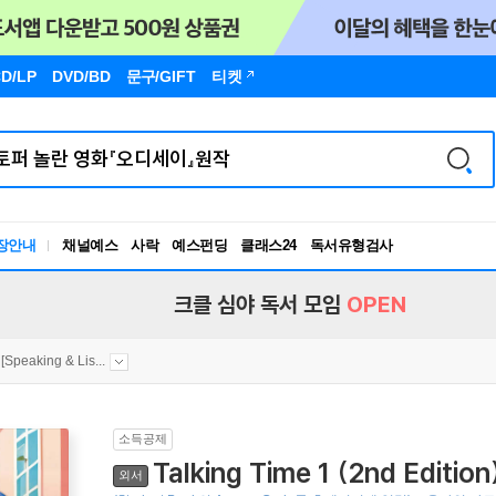
D/LP
DVD/BD
문구
/GIFT
티켓
장안내
채널예스
사락
예스펀딩
클래스24
독서유형검사
RBTI Lab
독서유형검사
크클 심야 독서 모임
OPEN
[Speaking & Lis...
소득공제
Talking Time 1 (2nd Edition) 
외서