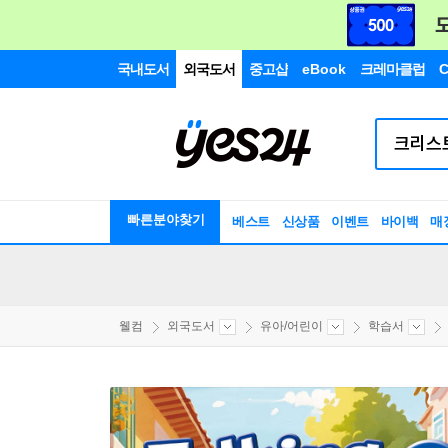
국내도서
외국도서
중고샵
eBook
크레마클럽
C
빠른분야찾기
베스트
신상품
이벤트
바이백
매
웰컴
외국도서
유아/어린이
학습서