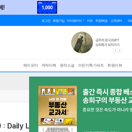
로그인
회원가입
마이페이지
카트
주문/배송
고객센터
Gl
해리포터
캐릭터북
원작소설
어린이특가세트
회원리뷰
: Daily Life
[ Student Book + Workbook(책속책) + eBook