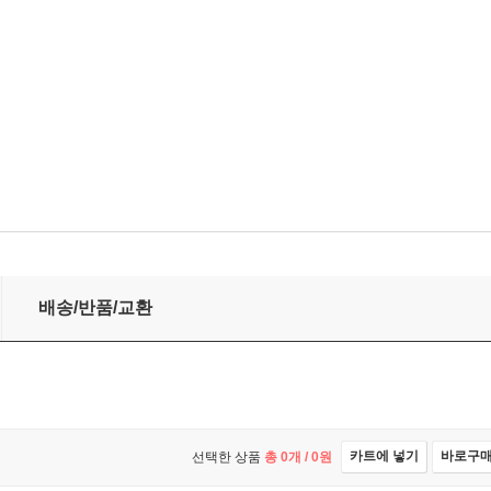
배송/반품/교환
카트에 넣기
바로구
선택한 상품
총
0
개 /
0
원