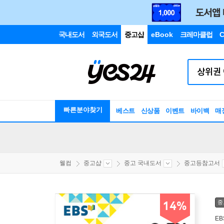
국내도서
외국도서
중고샵
eBook
크레마클럽
C
빠른분야찾기
베스트
신상품
이벤트
바이백
매
웰컴
중고샵
중고 국내도서
중고등참고서
중
14%
EB