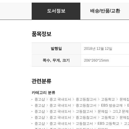
EBS 올림포스 고전문학 (2024년용)
도서정보
배송/반품/교환
품목정보
발행일
2018년 12월 12일
쪽수, 무게, 크기
206*260*15mm
관련분류
카테고리 분류
중고샵
중고 국내도서
중고등참고서
고등학교
문제
중고샵
중고 국내도서
중고등참고서
EBS 방송교재
중고샵
중고 국내도서
고등참고서
문제집
고1,2 문
중고샵
중고 국내도서
중고등참고서
고등학교
문제
중고샵
중고 국내도서
고등참고서
EBS 고등학교
고