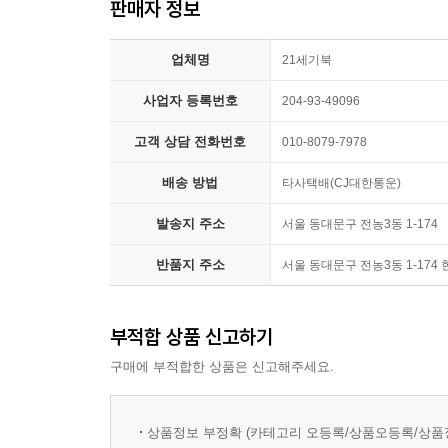
판매자 정보
실전 문제 01
실전 문제 02
업체명
21세기북
III. 조선 시대의 문학
사업자 등록번호
204-93-49096
★ 조선 시대의 문학사
1. 악장과 언해, 한시
고객 상담 전화번호
010-8079-7978
2. 시조
배송 방법
타사택배(CJ대한통운)
3. 가사
4. 잡가와 민요, 무가
발송지 주소
서울 동대문구 전농3동 1-174
5. 한문 소설
반품지 주소
서울 동대문구 전농3동 1-174
6. 국문 소설
7. 판소리
8. 고전 수필
부적합 상품 신고하기
9. 민속극과 가면극
구매에 부적합한 상품은 신고해주세요.
실전 문제 01
실전 문제 02
실전 문제 03
상품정보 부정확 (카테고리 오등록/상품오등록/상품