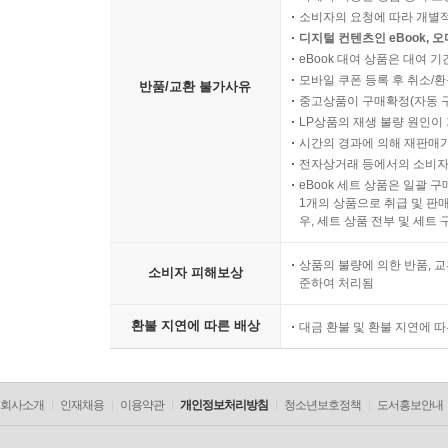
소비자의 요청에 따라 개별
디지털 컨텐츠인 eBook, 
eBook 대여 상품은 대여 기
모바일 쿠폰 등록 후 취소/환
반품/교환 불가사유
중고상품이 구매확정(자동 
LP상품의 재생 불량 원인이 기
시간의 경과에 의해 재판매가
전자상거래 등에서의 소비자
eBook 세트 상품은 일괄 
1개의 상품으로 취급 및 판매
우, 세트 상품 전부 및 세트
상품의 불량에 의한 반품, 교
소비자 피해보상
준하여 처리됨
환불 지연에 따른 배상
대금 환불 및 환불 지연에 
회사소개
인재채용
이용약관
개인정보처리방침
청소년보호정책
도서홍보안내