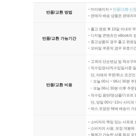
마이페이지 >
반품/교환 신청
반품/교환 방법
판매자 배송 상품은 판매자와
출고 완료 후 10일 이내의 
디지털 콘텐츠인 eBook의 
반품/교환 가능기간
중고상품의 경우 출고 완료일
모바일 쿠폰의 경우 유효기간(
고객의 단순변심 및 착오구
직수입양서/직수입일서중 일
단, 아래의 주문/취소 조건인
오늘 00시 ~ 06시 30분 
반품/교환 비용
오늘 06시 30분 이후 주문
직수입 음반/영상물/기프트 
단, 당일 00시~13시 사이
박스 포장은 택배 배송이 가
소비자의 책임 있는 사유로 
소비자의 사용, 포장 개봉에 
복제가 가능한 상품 등의 포장을 