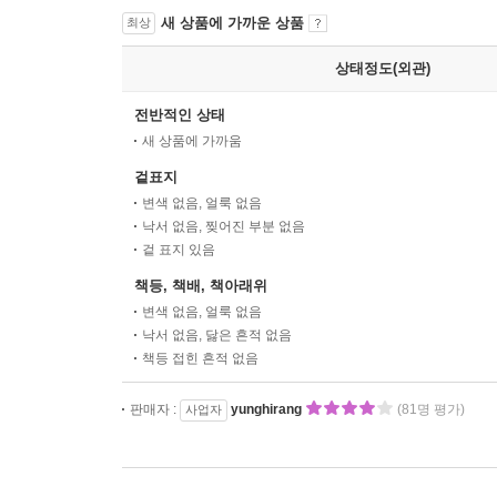
새 상품에 가까운 상품
최상
상태정도(외관)
전반적인 상태
새 상품에 가까움
겉표지
변색 없음, 얼룩 없음
낙서 없음, 찢어진 부분 없음
겉 표지 있음
책등, 책배, 책아래위
변색 없음, 얼룩 없음
낙서 없음, 닳은 흔적 없음
책등 접힌 흔적 없음
판매자 :
yunghirang
(81명 평가)
사업자