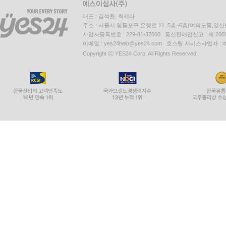
대표 : 김석환, 최세라
주소 : 서울시 영등포구 은행로 11, 5층~6층(여의도동,일신
사업자등록번호 : 229-81-37000 통신판매업신고 : 제 200
이메일 : yes24help@yes24.com 호스팅 서비스사업자 :
Copyright ⓒ YES24 Corp. All Rights Reserved.