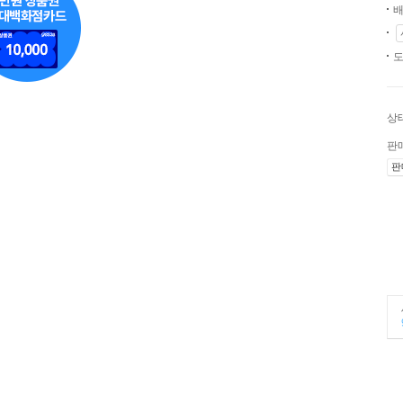
배
도
상
판
판