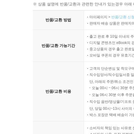
※ 상품 설명에 반품/교환과 관련한 안내가 있는경우 아래 
마이페이지 >
반품/교환 신청
반품/교환 방법
판매자 배송 상품은 판매자와
출고 완료 후 10일 이내의 
디지털 콘텐츠인 eBook의 
반품/교환 가능기간
중고상품의 경우 출고 완료일
모바일 쿠폰의 경우 유효기간(
고객의 단순변심 및 착오구
직수입양서/직수입일서중 일
단, 아래의 주문/취소 조건인
오늘 00시 ~ 06시 30분 
반품/교환 비용
오늘 06시 30분 이후 주문
직수입 음반/영상물/기프트 
단, 당일 00시~13시 사이
박스 포장은 택배 배송이 가
소비자의 책임 있는 사유로 