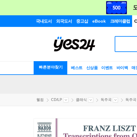
국내도서
외국도서
중고샵
eBook
크레마클럽
C
빠른분야찾기
베스트
신상품
이벤트
바이백
매
웰컴
CD/LP
클래식
독주곡
독주곡 