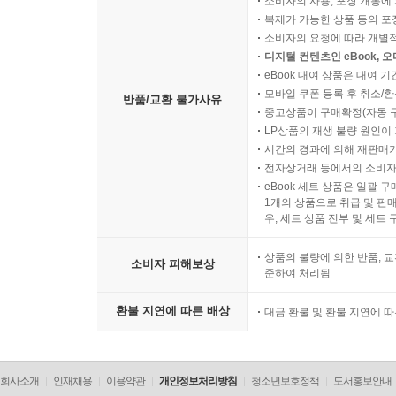
소비자의 사용, 포장 개봉에 
복제가 가능한 상품 등의 포장을 
소비자의 요청에 따라 개별
디지털 컨텐츠인 eBook, 
eBook 대여 상품은 대여 기
모바일 쿠폰 등록 후 취소/환
반품/교환 불가사유
중고상품이 구매확정(자동 
LP상품의 재생 불량 원인이 기
시간의 경과에 의해 재판매가
전자상거래 등에서의 소비자
eBook 세트 상품은 일괄 
1개의 상품으로 취급 및 판매
우, 세트 상품 전부 및 세트
상품의 불량에 의한 반품, 교
소비자 피해보상
준하여 처리됨
환불 지연에 따른 배상
대금 환불 및 환불 지연에 
회사소개
인재채용
이용약관
개인정보처리방침
청소년보호정책
도서홍보안내