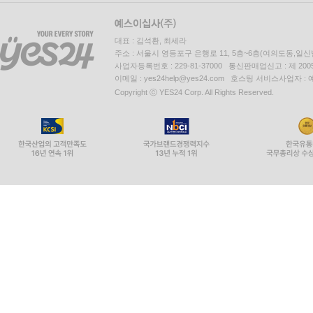
대표 : 김석환, 최세라
주소 : 서울시 영등포구 은행로 11, 5층~6층(여의도동,일신
사업자등록번호 : 229-81-37000 통신판매업신고 : 제 200
이메일 : yes24help@yes24.com 호스팅 서비스사업자 :
Copyright ⓒ YES24 Corp. All Rights Reserved.