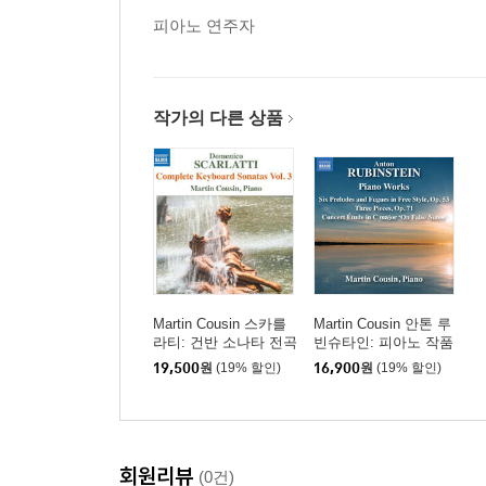
피아노 연주자
작가의 다른 상품
Martin Cousin 스카를
Martin Cousin 안톤 루
라티: 건반 소나타 전곡
빈슈타인: 피아노 작품
31집 (Scarlatti: Comple
집 (Rubinstein: Six Pre
19,500
원
(19% 할인)
16,900
원
(19% 할인)
te Keyboard Sonatas V
ludes & Fugues in Free
ol. 31)
Style & Three Pieces,
Op. 71)
회원리뷰
(0건)