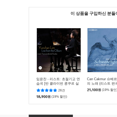
이 상품을 구입하신 분
임윤찬 - 리스트: 초절기교 연
Can Cakmur 슈베
습곡 [반 클라이번 콩쿠르 실
의 노래 (리스트 편곡)
황 녹음]
ert - Liszt: Schwan
21,100
원
(19% 할인
26건
18,900
원
(19% 할인)