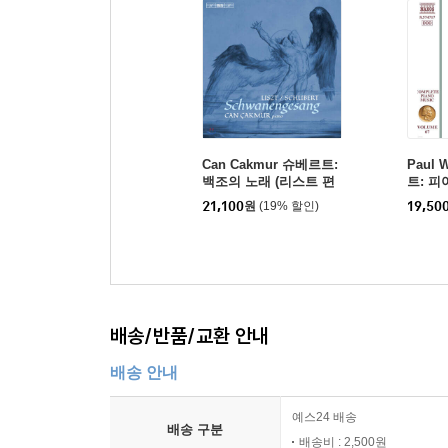
Can Cakmur 슈베르트:
Paul 
백조의 노래 (리스트 편
트: 피
곡) (Schubert - Liszt: S
집 (Lis
21,100
원
(19% 할인)
19,50
chwanengesang)
no Mus
배송/반품/교환 안내
배송 안내
예스24 배송
배송 구분
배송비 : 2,500원