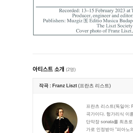
아티스트 소개
(2명)
작곡 :
Franz Liszt
(프란츠 리스트)
프란츠 리스트(독일어: Fra
곡가이다. 헝가리식 이름은 
단악장 sonata를 최
가로 인정받아 "피아노의