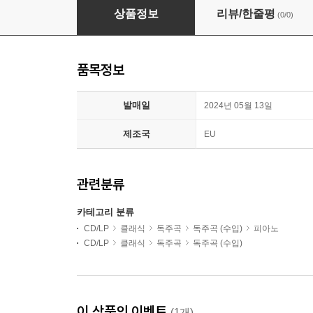
Martin Cousin 리스트: 피아노 전곡 61집 [오페라 편
상품정보
리뷰/한줄평
(0/0)
품목정보
발매일
2024년 05월 13일
제조국
EU
관련분류
카테고리 분류
CD/LP
클래식
독주곡
독주곡 (수입)
피아노
CD/LP
클래식
독주곡
독주곡 (수입)
이 상품의 이벤트
(1개)