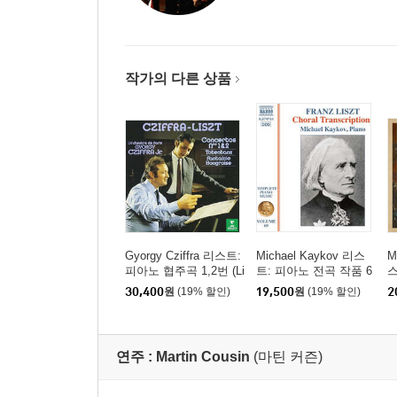
작가의 다른 상품
Gyorgy Cziffra 리스트:
Michael Kaykov 리스
M
피아노 협주곡 1,2번 (Li
트: 피아노 전곡 작품 6
스
szt: Piano Concertos N
9집 (Liszt: Complete Pi
30,400
원
(19% 할인)
19,500
원
(19% 할인)
2
os.1 & 2) [UHQCD]
ano Music Vol. 69)
곡
e
연주 :
Martin Cousin
(마틴 커즌)