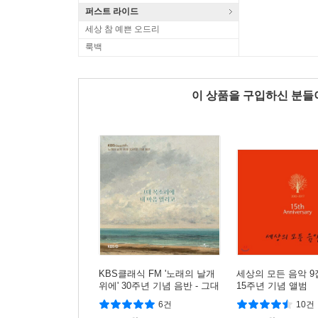
퍼스트 라이드
세상 참 예쁜 오드리
룩백
이 상품을 구입하신 분
KBS클래식 FM '노래의 날개
세상의 모든 음악 9집
위에' 30주년 기념 음반 - 그대
15주년 기념 앨범
목소리에 내 마음 열리고
6건
10건