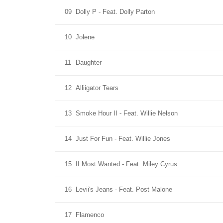
09
Dolly P - Feat. Dolly Parton
10
Jolene
11
Daughter
12
Alliigator Tears
13
Smoke Hour II - Feat. Willie Nelson
14
Just For Fun - Feat. Willie Jones
15
II Most Wanted - Feat. Miley Cyrus
16
Levii's Jeans - Feat. Post Malone
17
Flamenco