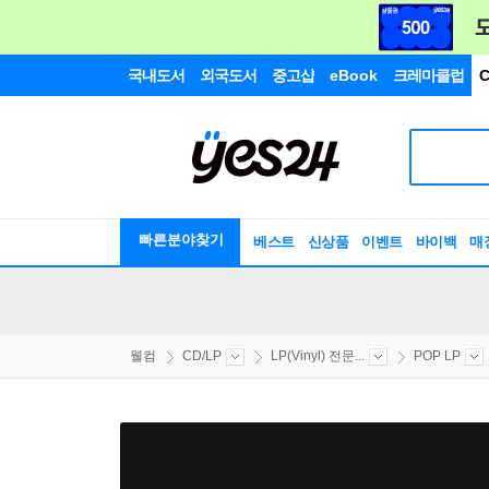
국내도서
외국도서
중고샵
eBook
크레마클럽
C
빠른분야찾기
베스트
신상품
이벤트
바이백
매
웰컴
CD/LP
LP(Vinyl) 전문...
POP LP