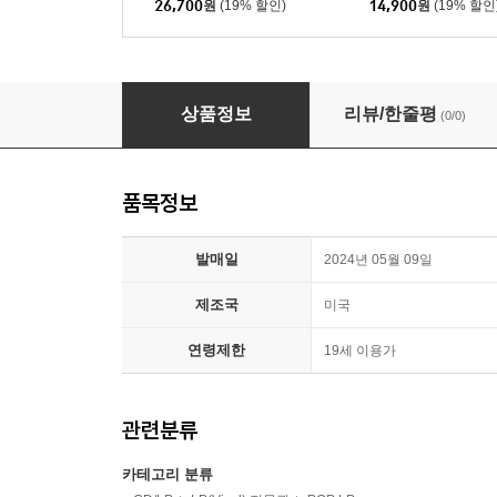
26,700
원
(19% 할인)
14,900
원
(19% 할인
Beyonce (비욘세) - 8집 Cowboy Carter [2LP]
상품정보
리뷰/한줄평
(0/0)
품목정보
발매일
2024년 05월 09일
제조국
미국
연령제한
19세 이용가
관련분류
카테고리 분류