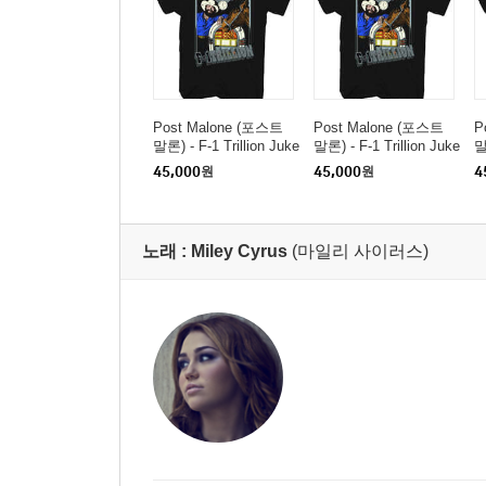
Post Malone (포스트
Post Malone (포스트
P
말론) - F-1 Trillion Juke
말론) - F-1 Trillion Juke
말
box T-Shirt - 2XL Black
box T-Shirt - 2XL Black
b
45,000
원
45,000
원
4
노래 :
Miley Cyrus
(마일리 사이러스)