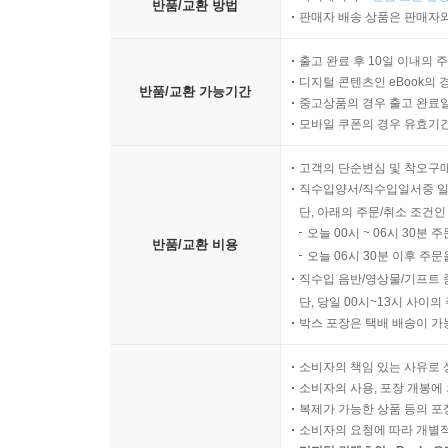
반품/교환 방법
판매자 배송 상품은 판매자와
출고 완료 후 10일 이내의 
디지털 콘텐츠인 eBook의 
반품/교환 가능기간
중고상품의 경우 출고 완료일
모바일 쿠폰의 경우 유효기간(
고객의 단순변심 및 착오구
직수입양서/직수입일서중 일
단, 아래의 주문/취소 조건인
오늘 00시 ~ 06시 30분 
반품/교환 비용
오늘 06시 30분 이후 주문
직수입 음반/영상물/기프트 
단, 당일 00시~13시 사이
박스 포장은 택배 배송이 가
소비자의 책임 있는 사유로 
소비자의 사용, 포장 개봉에 
복제가 가능한 상품 등의 포장을 
소비자의 요청에 따라 개별