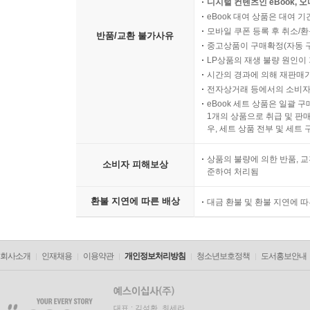
디지털 컨텐츠인 eBook, 
eBook 대여 상품은 대여 기
모바일 쿠폰 등록 후 취소/환
반품/교환 불가사유
중고상품이 구매확정(자동 
LP상품의 재생 불량 원인이 기
시간의 경과에 의해 재판매가
전자상거래 등에서의 소비자
eBook 세트 상품은 일괄 
1개의 상품으로 취급 및 판매
우, 세트 상품 전부 및 세트
상품의 불량에 의한 반품, 교
소비자 피해보상
준하여 처리됨
환불 지연에 따른 배상
대금 환불 및 환불 지연에 
회사소개
인재채용
이용약관
개인정보처리방침
청소년보호정책
도서홍보안내
대표 : 김석환, 최세라