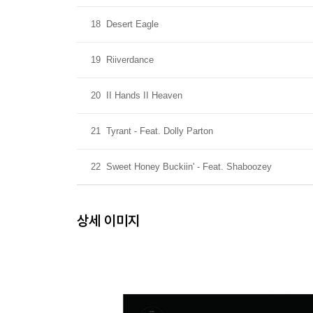
18
Desert Eagle
19
Riiverdance
20
II Hands II Heaven
21
Tyrant - Feat. Dolly Parton
22
Sweet Honey Buckiin' - Feat. Shaboozey
상세 이미지