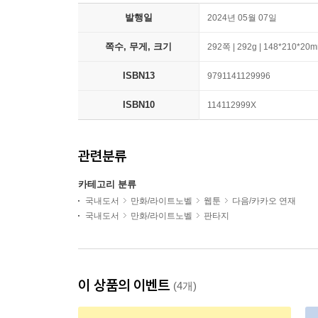
발행일
2024년 05월 07일
쪽수, 무게, 크기
292쪽 | 292g | 148*210*20
ISBN13
9791141129996
ISBN10
114112999X
관련분류
카테고리 분류
국내도서
만화/라이트노벨
웹툰
다음/카카오 연재
국내도서
만화/라이트노벨
판타지
이 상품의 이벤트
(4개)