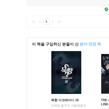
1
이 책을 구입하신 분들이 산
분야 연관 책
묵향 다크레이디 18
THE 
LIN
이재헌 글/구깃 그림/전동조 원저
학산문화
|
벨업」