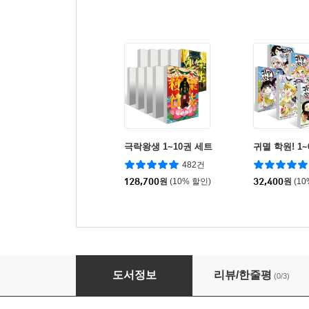
극락왕생 1~10권 세트
귀멸 학원! 1
482건
128,700
원
(10% 할인)
32,400
원
(1
묵향 다크레이디 11
도서정보
리뷰/한줄평
(0/3)