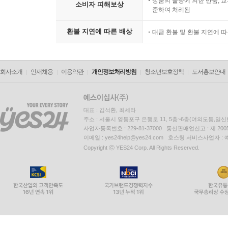
상품의 불량에 의한 반품, 교
소비자 피해보상
준하여 처리됨
환불 지연에 따른 배상
대금 환불 및 환불 지연에 
회사소개
인재채용
이용약관
개인정보처리방침
청소년보호정책
도서홍보안내
대표 : 김석환, 최세라
주소 : 서울시 영등포구 은행로 11, 5층~6층(여의도동,일신
사업자등록번호 : 229-81-37000 통신판매업신고 : 제 200
이메일 : yes24help@yes24.com 호스팅 서비스사업자 :
Copyright ⓒ YES24 Corp. All Rights Reserved.