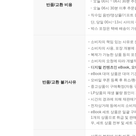
오늘 00시 ~ 06시 30분 
반품/교환 비용
오늘 06시 30분 이후 주문
직수입 음반/영상물/기프트 
단, 당일 00시~13시 사이
박스 포장은 택배 배송이 가
소비자의 책임 있는 사유로 
소비자의 사용, 포장 개봉에 
복제가 가능한 상품 등의 포장을 
소비자의 요청에 따라 개별
디지털 컨텐츠인 eBook, 
eBook 대여 상품은 대여 기
모바일 쿠폰 등록 후 취소/환
반품/교환 불가사유
중고상품이 구매확정(자동 
LP상품의 재생 불량 원인이 기
시간의 경과에 의해 재판매가
전자상거래 등에서의 소비자
eBook 세트 상품은 일괄 
1개의 상품으로 취급 및 판매
우, 세트 상품 전부 및 세트