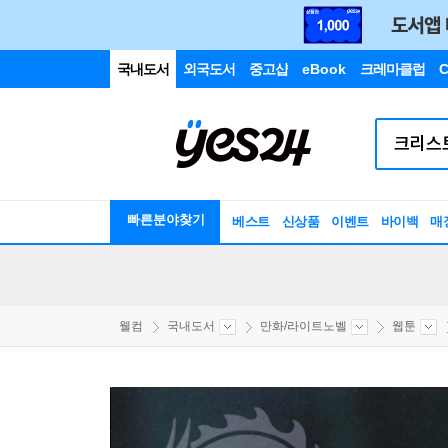
국내도서
외국도서
중고샵
eBook
크레마클럽
C
빠른분야찾기
베스트
신상품
이벤트
바이백
매
웰컴
국내도서
만화/라이트노벨
웹툰