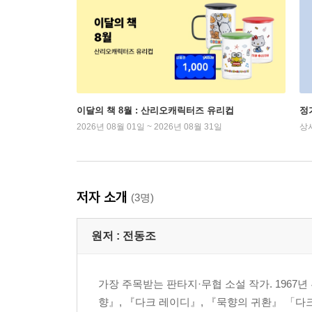
이달의 책 8월 : 산리오캐릭터즈 유리컵
정
2026년 08월 01일 ~ 2026년 08월 31일
상
저자 소개
(3명)
원저 :
전동조
가장 주목받는 판타지·무협 소설 작가. 1967
향』, 『다크 레이디』, 『묵향의 귀환』 「다크