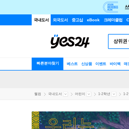
국내도서
외국도서
중고샵
eBook
크레마클럽
C
빠른분야찾기
베스트
신상품
이벤트
바이백
매
웰컴
국내도서
어린이
1-2학년
1-