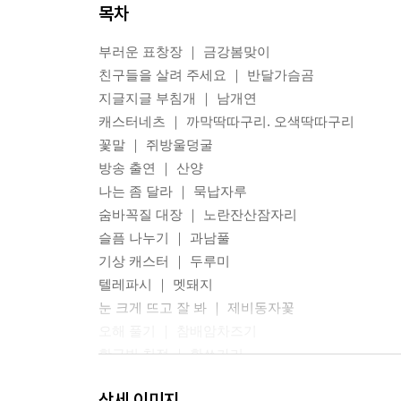
목차
부러운 표창장 ｜ 금강봄맞이
친구들을 살려 주세요 ｜ 반달가슴곰
지글지글 부침개 ｜ 남개연
캐스터네츠 ｜ 까막딱따구리. 오색딱따구리
꽃말 ｜ 쥐방울덩굴
방송 출연 ｜ 산양
나는 좀 달라 ｜ 묵납자루
숨바꼭질 대장 ｜ 노란잔산잠자리
슬픔 나누기 ｜ 과남풀
기상 캐스터 ｜ 두루미
텔레파시 ｜ 멧돼지
눈 크게 뜨고 잘 봐 ｜ 제비동자꽃
오해 풀기 ｜ 참배암차즈기
황금빛 친절 ｜ 황쏘가리
자기소개 하기 ｜ 저어새
상세 이미지
스타 탄생 ｜ 등뿔왕거미