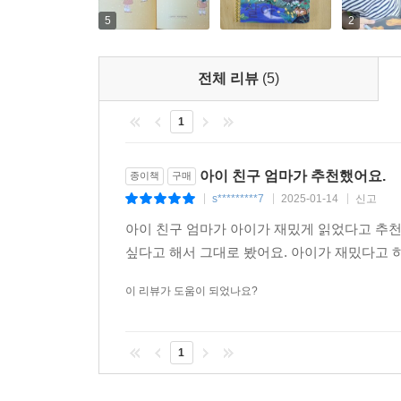
5
2
그럼 방송 출연 좀 생각해 볼게요.
전체 리뷰
(5)
-“방송 출연 ｜ 산양” 중에서
1
책 전체에 등장하는 생물은 총 50여 종에 달한다
생물까지 두루 다루었다. 다채로운 생물들이 화자
친근한 거리에서 감상할 수 있다. 더불어 생물의
아이 친구 엄마가 추천했어요.
종이책
구매
자연스럽게 습득할 수 있다.
s*********7
2025-01-14
신고
|
|
|
아이 친구 엄마가 아이가 재밌게 읽었다고 추
(전략)
싶다고 해서 그대로 봤어요. 아이가 재밌다고 
씽씽 찬바람이 좋아
이 리뷰가 도움이 되었나요?
펄펄 하얀 눈이 좋아
해마다 찾아오는 겨울 손님
1
추운 겨울 잘 지내고