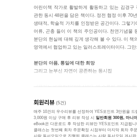
어린이책 작가로 활발하게 활동하고 있는 김경구
관한 동시 48편을 담은 책이다. 정전 협정 이후 
생태적, 학술적 가치를 인정받은 공간이다. 그렇
어류, 곤충 들이 이 책의 주인공이다. 천연기념물
분단의 현실에 대해 깊게 생각해 볼 수 있다. 이 
영역에서 협업하고 있는 일러스트레이터이다. 그만의
분단의 아픔, 통일에 대한 희망
그리고 눈부신 자연이 공존하는 동시집
《우리는 비무장지대에 살아》에 수록된 48편의 동
면면을 들여다보면, 방송국의 섭외 요청을 받고 출
회원리뷰
부탁하는 수원청개구리 등, 있는 그대로의 자연 속
(5건)
매주 10건의 우수리뷰를 선정하여 YES포인트 3만원을 드
3,000원 이상 구매 후 리뷰 작성 시
일반회원 300원, 마니아
방송국에서 연락이 왔어요.
eBook은 다운로드 후 작성한 리뷰만 YES포인트 지급됩니
클래스는 첫번째 회차 주문확정 시점부터 마지막 회차 주문
가파른 바위에서 왔다 갔다
사락 독서모임으로 진행된 클래스는 사락 독서모임 게시판