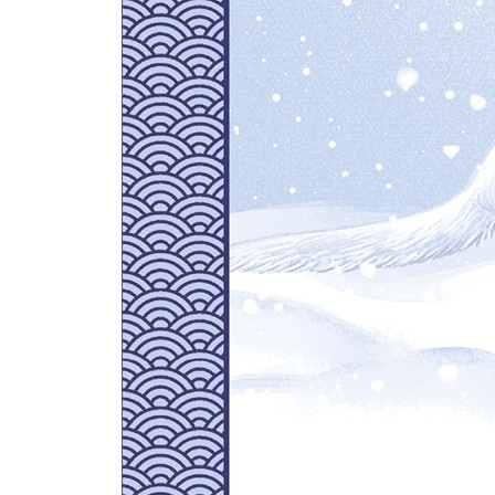
부부부, 데이트 신청하기 ｜ 쇠부엉이
할머니의 마음 ｜ 할미밀망
소식 배달부 ｜ 수달
빛나는 금메달 ｜ 금개구리
투잡 ｜ 노랑부리백로
평생을 기도하는 꽃 ｜ 분홍할미꽃
매자와 매자 ｜ 매자나무
미리 만나 보기 ｜ 다람쥐. 물총새
인형이 아니에요 ｜ 무산쇠족제비
고향 찾아가기 ｜ 열목어
마음 전하기 ｜ 호사비오리
밤에 피는 꽃 ｜ 반딧불이
내 꿈은 체조 선수 ｜ 노란목도리담비2
겨울 손님 ｜ 흰꼬리수리
꿈에서는 용감한 고라니 ｜ 고라니