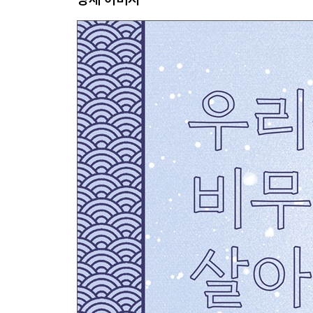
통일의 꽃종 ｜ 금강초롱꽃
가족을 만들어 준 꽃 ｜ 참닻꽃
주머니 지키기 ｜ 사향노루
최고의 사냥꾼 ｜ 검독수리
쓰레기 바위 ｜ 점박이물범
맞고 싶은 방망이 ｜ 산솜방망이
움직이는 솜사탕 ｜ 백로
같은 것 맞아? ｜ 삵
꽃파도 ｜ 분홍바늘꽃
마지막 꽃봉오리 ｜ 딱새
소문내기 ｜ 수원청개구리
노랑 노랑 노랑 ｜ 노란목도리담비1
무늬만 표범 ｜ 왕은점표범나비
꽃꽃꽃 맴맴맴 ｜ 매미꽃
구슬이 필요하면 연락해 ｜ 구슬사초
매달리기 대결 ｜ 붉은박쥐
고향이 좋아 ｜ 흰수마자