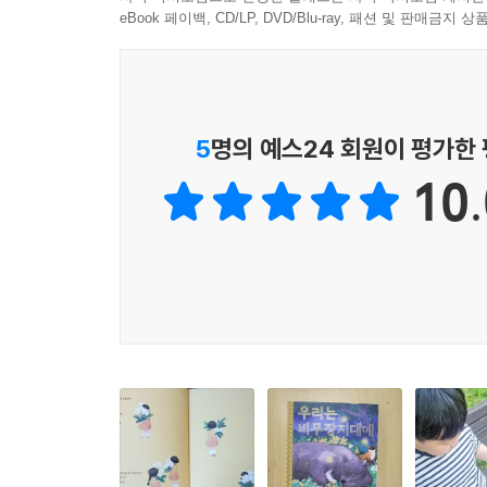
바위 타는 선수라면서
eBook 페이백, CD/LP, DVD/Blu-ray, 패션 및 판매금
꼭 한번 방송에 나왔으면 좋겠다나요.
비무장지대에서는
아무도 없으니
5
명의 예스24 회원이 평가한
하얀 눈이 쌓인 길로 내려와
10.
우리 세상이다, 하고
뒹굴 누워 쉬기도 하고
또 걷기도 하는데 사람들은 잘 모르네요.
(중략)
아파트가 점점 높아져
하늘을 뚫어 구멍이라도 나면
별이 와르르 떨어지거나
비 주머니가 툭, 터지면 어쩌려는지
걱정이네요, 걱정