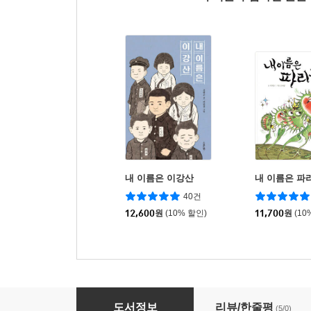
내 이름은 이강산
내 이름은 파
40건
12,600
원
(10% 할인)
11,700
원
(10
우리는 비무장지대에 살아
도서정보
리뷰/한줄평
(5/0)