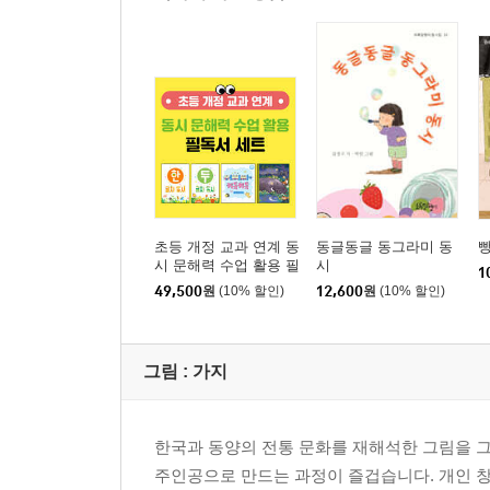
초등 개정 교과 연계 동
동글동글 동그라미 동
시 문해력 수업 활용 필
시
1
독서 세트
49,500
원
(10% 할인)
12,600
원
(10% 할인)
그림 :
가지
한국과 동양의 전통 문화를 재해석한 그림을 
주인공으로 만드는 과정이 즐겁습니다. 개인 창