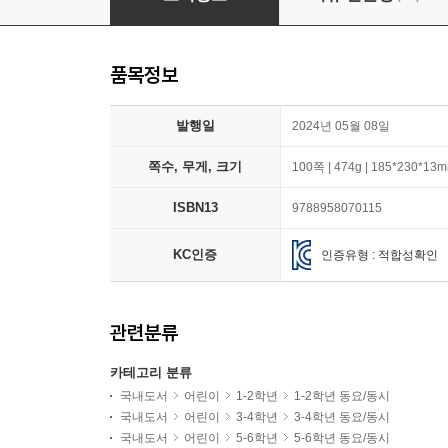
품목정보
발행일
2024년 05월 08일
쪽수, 무게, 크기
100쪽 | 474g | 185*230*13
ISBN13
9788958070115
KC인증
인증유형 : 적합성확인
관련분류
카테고리 분류
국내도서
어린이
1-2학년
1-2학년 동요/동시
국내도서
어린이
3-4학년
3-4학년 동요/동시
국내도서
어린이
5-6학년
5-6학년 동요/동시