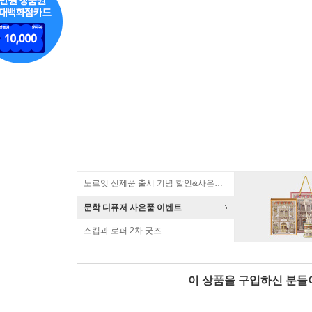
노르잇 신제품 출시 기념 할인&사은품 증정!
문학 디퓨저 사은품 이벤트
스킵과 로퍼 2차 굿즈
이 상품을 구입하신 분