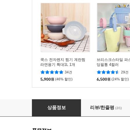
쿡스 전자렌지 찜기 계란찜
브리스크스타일 파
라면용기 특대1L 1개
딩필통 4컬러
34건
29건
5,900
원
(46% 할인)
6,500
원
(24% 할인)
스카이 필 GaN 65W 미니 멀티 초고속 충전기+
상품정보
리뷰/한줄평
(2/1)