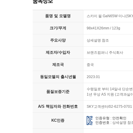
품목정보
품명 및 모델명
스카이 필 GaN65W 미니(SKY
크기/무게
98x41X26mm / 123g
주요사양
상세설명 참조
제조자/수입자
브랜즈컴퍼니 주식회사
제조국
중국
동일모델의 출시년월
2023.01
수령일로 부터 14일내 단순변
품질보증기준
1년 무상 AS 지원 (고객과실이
A/S 책임자와 전화번호
SKY고객센터/02-6275-0701
인증유형 : 안전확인
KC인증
인증번호 :
상세설명 참