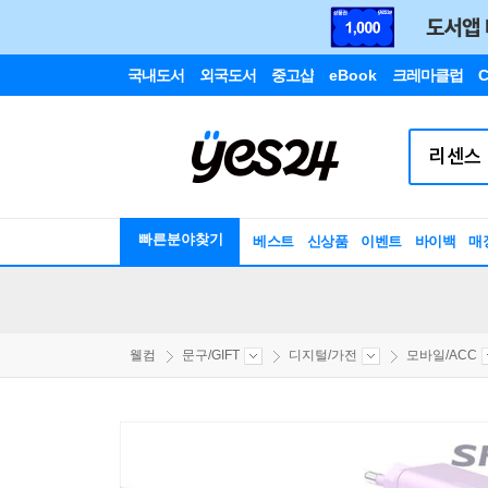
국내도서
외국도서
중고샵
eBook
크레마클럽
C
빠른분야찾기
베스트
신상품
이벤트
바이백
매
웰컴
문구/GIFT
디지털/가전
모바일/ACC