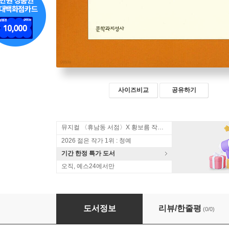
사이즈비교
공유하기
뮤지컬 〈휴남동 서점〉X 황보름 작가 북토크
2026 젊은 작가 1위 : 청예
기간 한정 특가 도서
오직, 예스24에서만
아니리
도서정보
리뷰/한줄평
(0/0)