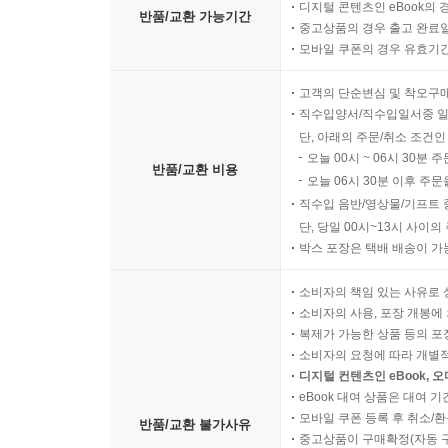
디지털 콘텐츠인 eBook의 
반품/교환 가능기간
중고상품의 경우 출고 완료일
모바일 쿠폰의 경우 유효기간(
고객의 단순변심 및 착오구
직수입양서/직수입일서중 일
단, 아래의 주문/취소 조건인
오늘 00시 ~ 06시 30분 
반품/교환 비용
오늘 06시 30분 이후 주문
직수입 음반/영상물/기프트 
단, 당일 00시~13시 사이
박스 포장은 택배 배송이 가
소비자의 책임 있는 사유로 
소비자의 사용, 포장 개봉에 
복제가 가능한 상품 등의 포장을 
소비자의 요청에 따라 개별
디지털 컨텐츠인 eBook, 
eBook 대여 상품은 대여 기
모바일 쿠폰 등록 후 취소/환
반품/교환 불가사유
중고상품이 구매확정(자동 