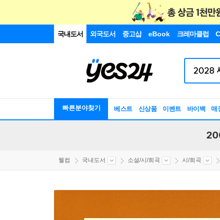
국내도서
외국도서
중고샵
eBook
크레마클럽
C
빠른분야찾기
베스트
신상품
이벤트
바이백
매
20
웰컴
국내도서
소설/시/희곡
시/희곡