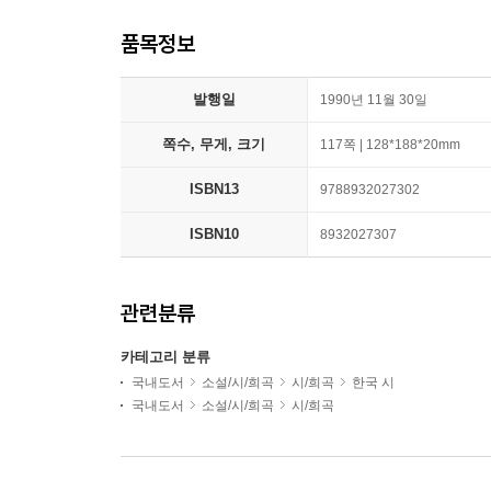
품목정보
발행일
1990년 11월 30일
쪽수, 무게, 크기
117쪽 | 128*188*20mm
ISBN13
9788932027302
ISBN10
8932027307
관련분류
카테고리 분류
국내도서
소설/시/희곡
시/희곡
한국 시
국내도서
소설/시/희곡
시/희곡