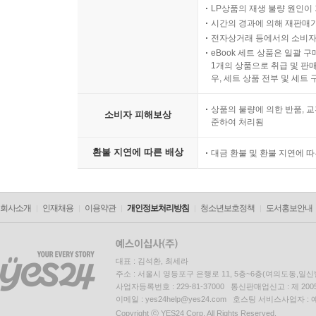
LP상품의 재생 불량 원인이 기
시간의 경과에 의해 재판매가
전자상거래 등에서의 소비자
eBook 세트 상품은 일괄 
1개의 상품으로 취급 및 판매
우, 세트 상품 전부 및 세트
상품의 불량에 의한 반품, 교
소비자 피해보상
준하여 처리됨
환불 지연에 따른 배상
대금 환불 및 환불 지연에 
회사소개
인재채용
이용약관
개인정보처리방침
청소년보호정책
도서홍보안내
대표 : 김석환, 최세라
주소 : 서울시 영등포구 은행로 11, 5층~6층(여의도동,일신
사업자등록번호 : 229-81-37000 통신판매업신고 : 제 200
이메일 : yes24help@yes24.com 호스팅 서비스사업자 :
Copyright ⓒ YES24 Corp. All Rights Reserved.