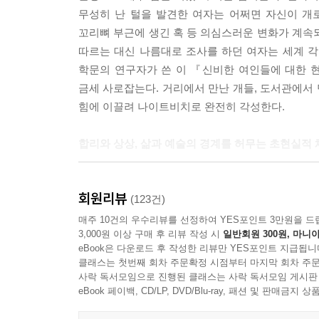
무성히 난 털을 발견한 여자는 어쩌면 자신이 개
꼬리뼈 부근에 생긴 혹 등 의심스러운 변화가 계속
따르는 대신 나름대로 조사를 하던 여자는 세계 각
학문의 연구자가 쓴 이 『신비한 여인들에 대한 
금세 사로잡는다. 거리에서 만난 개들, 도서관에서
힘에 이끌려 나이트비치로 완전히 각성한다.
합리와 상상, 삶과 예술의 경계를 허무는 초현실적 
모성에는 으레 숭고함이라는 이미지가 뒤따르나 『
회원리뷰
포착한다. 한때 공공 미술관에서 성실하게 경력을 
(123건)
필요가 없다’는 믿음으로 출산 후에도 일과 가정이
매주 10건의 우수리뷰를 선정하여 YES포인트 3만원을 드
3,000원 이상 구매 후 리뷰 작성 시
일반회원 300원, 마니아
직장을 포기한다. 남의 손에 아이를 맡기지 않고 진
eBook은 다운로드 후 작성한 리뷰만 YES포인트 지급됩니
인해 나날이 심신이 지쳐 갈 뿐이다. ‘꿈의 직업’
클래스는 첫번째 회차 주문확정 시점부터 마지막 회차 주문
밤과 예술 없이 보낸 수천 번의 오후”로 고갈된
사락 독서모임으로 진행된 클래스는 사락 독서모임 게시판
주인공은 비로소 알게 된다. “사회, 성년, 결혼,
eBook 페이백, CD/LP, DVD/Blu-ray, 패션 및 판매금
속임수와 같다는 사실을.