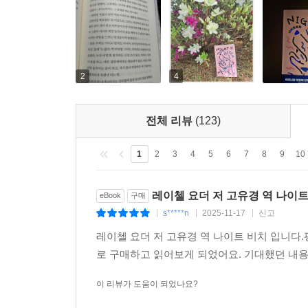
2
4
전체 리뷰
(123)
1
2
3
4
5
6
7
8
9
10
레이첼 요더 저 고유경 역 나이트
eBook
구매
s*****n
2025-11-17
신고
|
|
|
레이첼 요더 저 고유경 역 나이트 비치 입니다
로 구매하고 읽어보게 되었어요. 기대했던 내용
이 리뷰가 도움이 되었나요?