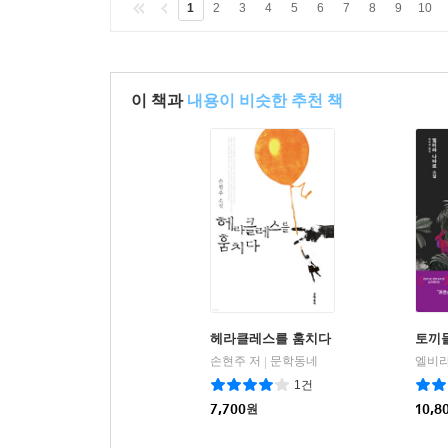
1
2
3
4
5
6
7
8
9
10
이 책과
내용이 비슷한 추천 책
헤라클레스를 훔치다
토끼
손현주 저
문학동네
엘비라
|
1건
7,700
원
10,8