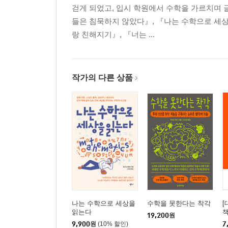
걷게 되었고, 입시 학원에서 수학을 가르치며 
들은 침묵하지 않았다』, 『나는 수학으로 세상
랑 친해지기』, 『너는 ...
작가의 다른 상품
나는 수학으로 세상을
수학을 못한다는 착각
[
읽는다
19,200
원
9,900
원
(10% 할인)
7