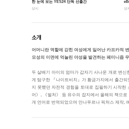
한 눈에 보는 YES24 단독 선출간
e
상시
상
소개
어머니란 역할에 갇힌 여성에게 일어난 카프카적 변
모성의 이면에 억눌린 야성을 발견하는 페미니즘 
두 살배기 아이의 엄마가 갑자기 사나운 개로 변신
게 탐구한 『나이트비치』가 황금가지에서 출간되었다
지 못했던 자전적 경험을 토대로 집필하기 시작한
어》, 《벌처》 등 유수의 잡지에서 올해의 책으로 
개 언어로 번역되었으며 안나푸르나 픽처스 제작, 에