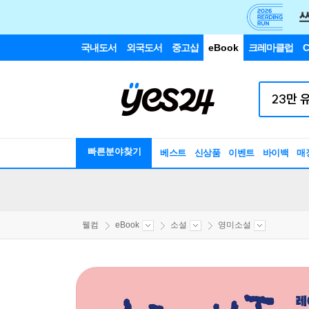
국내도서
외국도서
중고샵
eBook
크레마클럽
C
빠른분야찾기
베스트
신상품
이벤트
바이백
매
웰컴
eBook
소설
영미소설