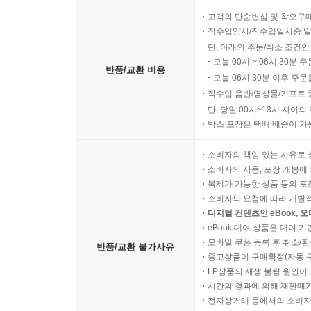
고객의 단순변심 및 착오구
직수입양서/직수입일서중 일
단, 아래의 주문/취소 조건인
오늘 00시 ~ 06시 30분 
반품/교환 비용
오늘 06시 30분 이후 주문
직수입 음반/영상물/기프트 
단, 당일 00시~13시 사이
박스 포장은 택배 배송이 가
소비자의 책임 있는 사유로 
소비자의 사용, 포장 개봉에 
복제가 가능한 상품 등의 포장을 
소비자의 요청에 따라 개별
디지털 컨텐츠인 eBook, 
eBook 대여 상품은 대여 기
모바일 쿠폰 등록 후 취소/환
반품/교환 불가사유
중고상품이 구매확정(자동 
LP상품의 재생 불량 원인이 기
시간의 경과에 의해 재판매가
전자상거래 등에서의 소비자