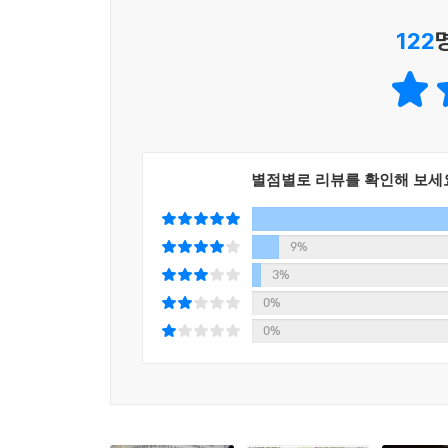
122
그러나 동물로 변신함으로써 그녀는 이상적인 어머
잠재된 야성과 원초적 힘을 발견하는 와중에 때때
이름이 제시되지 않는 주인공, ‘나이트비치’라는 새
여인들에 대한 현장 안내서』에 수록된 수많은 여성
이야기는 어머니가 된다는 것에 대해 사회가 만들어 
별점별로 리뷰를 확인해 보세
세상의 어머니, 특히 유아와 아주 어린 아이의 어
때문이다. 그리고 이렇게 결이 다른 세계의 문턱에
가장 막강하고 그 기질은 가장 변덕스러운 상태가 
9%
3%
죽음 그 자체와는 별개로 출산은 아마 인간이 겪는 
0%
것이에요. 왜냐하면 현대의 모성은 중성화되고 살
0%