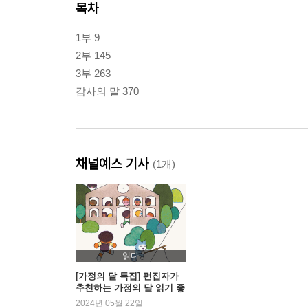
목차
1부 9
2부 145
3부 263
감사의 말 370
채널예스 기사
(1개)
읽다
[가정의 달 특집] 편집자가
추천하는 가정의 달 읽기 좋
은 책
2024년 05월 22일