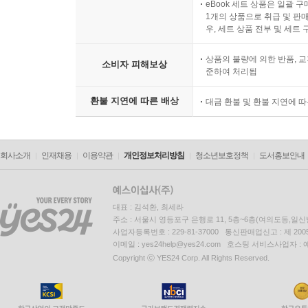
eBook 세트 상품은 일괄 
1개의 상품으로 취급 및 판매
우, 세트 상품 전부 및 세트
상품의 불량에 의한 반품, 교
소비자 피해보상
준하여 처리됨
환불 지연에 따른 배상
대금 환불 및 환불 지연에 
회사소개
인재채용
이용약관
개인정보처리방침
청소년보호정책
도서홍보안내
대표 : 김석환, 최세라
주소 : 서울시 영등포구 은행로 11, 5층~6층(여의도동,일신
사업자등록번호 : 229-81-37000 통신판매업신고 : 제 200
이메일 : yes24help@yes24.com 호스팅 서비스사업자 :
Copyright ⓒ YES24 Corp. All Rights Reserved.