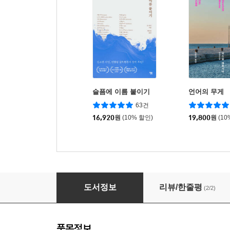
슬픔에 이름 붙이기
언어의 무게
63건
16,920
원
(10% 할인)
19,800
원
(10
찰스 디킨스 밤 산책
도서정보
리뷰/한줄평
(2/2)
품목정보