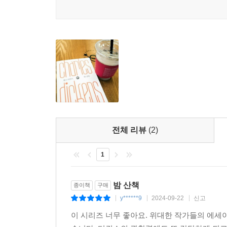
전체 리뷰
(2)
1
밤 산책
종이책
구매
y******9
2024-09-22
신고
|
|
|
이 시리즈 너무 좋아요. 위대한 작가들의 에세