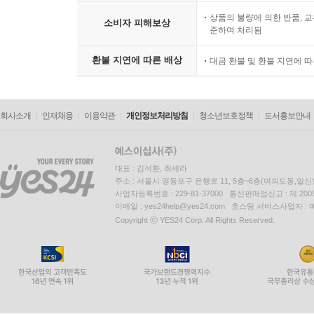
상품의 불량에 의한 반품, 교
소비자 피해보상
준하여 처리됨
환불 지연에 따른 배상
대금 환불 및 환불 지연에 
회사소개
인재채용
이용약관
개인정보처리방침
청소년보호정책
도서홍보안내
대표 : 김석환, 최세라
주소 : 서울시 영등포구 은행로 11, 5층~6층(여의도동,일신
사업자등록번호 : 229-81-37000 통신판매업신고 : 제 200
이메일 : yes24help@yes24.com 호스팅 서비스사업자 :
Copyright ⓒ YES24 Corp. All Rights Reserved.