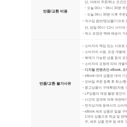
단, 아래의 주문/취소 조건인
오늘 00시 ~ 06시 30분 
반품/교환 비용
오늘 06시 30분 이후 주문
직수입 음반/영상물/기프트 
단, 당일 00시~13시 사이
박스 포장은 택배 배송이 가
소비자의 책임 있는 사유로 
소비자의 사용, 포장 개봉에 
복제가 가능한 상품 등의 포장을 
소비자의 요청에 따라 개별
디지털 컨텐츠인 eBook, 
eBook 대여 상품은 대여 기
모바일 쿠폰 등록 후 취소/환
반품/교환 불가사유
중고상품이 구매확정(자동 
LP상품의 재생 불량 원인이 기
시간의 경과에 의해 재판매가
전자상거래 등에서의 소비자
eBook 세트 상품은 일괄 
1개의 상품으로 취급 및 판매
우, 세트 상품 전부 및 세트