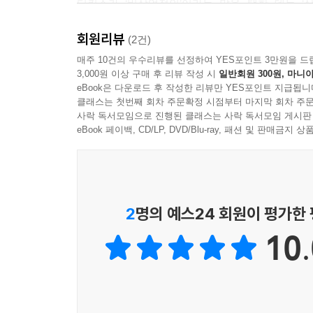
디킨스가 ‘비상업적인’이라는 말을 택한 데는 
프랑스와의 통상조약에 대해 치열한 논쟁이 벌어졌
회원리뷰
동기로 인한 정책이라며 비판했다. 이처럼 ‘대량
(2건)
빈곤의 원인을 개인의 나태에 돌리고 복지가 빈민
매주 10건의 우수리뷰를 선정하여 YES포인트 3만원을 드
3,000원 이상 구매 후 리뷰 작성 시
일반회원 300원, 마니아
이들을 탓하는 대신 부패한 공직자들에게 날선 
eBook은 다운로드 후 작성한 리뷰만 YES포인트 지급됩니
학자들보다 더 많이 정치, 사회적 진실에 대해 말했다
클래스는 첫번째 회차 주문확정 시점부터 마지막 회차 주문
사락 독서모임으로 진행된 클래스는 사락 독서모임 게시판
요즘 런던 시내에 가면 내가 무척이나 교활한 인간이
eBook 페이백, CD/LP, DVD/Blu-ray, 패션 및 판매금
가득했다. 그런데 요즘 그곳을 걸어 다니면 신성한 
하기는 내가 그때, 그 훌륭한 사람이 이 사람을 이
아들을 부양하고, 이 대형 합자회사의 확실성에 ‘
하지 않는 사람이라는 사실을 어떻게 알았겠는가?
2
명의 예스24 회원이 평가한
-《밤 산책》 38~39쪽
10.
젊은 시절 런던 거리에서 벌어지는 일상을 생생
여행자’라는 페르소나를 통해 풍자 작가이자 르포 
글들은 그러한 그의 진수를 보여주며, 지금도 여전