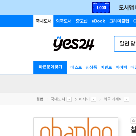
국내도서
외국도서
중고샵
eBook
크레마클럽
C
빠른분야찾기
베스트
신상품
이벤트
바이백
매
웰컴
국내도서
에세이
외국 에세이
소
찰