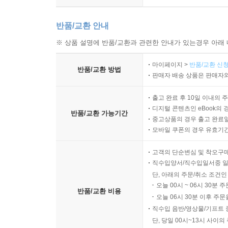
반품/교환 안내
※ 상품 설명에 반품/교환과 관련한 안내가 있는경우 아래 
마이페이지 >
반품/교환 신청
반품/교환 방법
판매자 배송 상품은 판매자와
출고 완료 후 10일 이내의 
디지털 콘텐츠인 eBook의 
반품/교환 가능기간
중고상품의 경우 출고 완료일
모바일 쿠폰의 경우 유효기간(
고객의 단순변심 및 착오구
직수입양서/직수입일서중 일
단, 아래의 주문/취소 조건인
오늘 00시 ~ 06시 30분 
반품/교환 비용
오늘 06시 30분 이후 주문
직수입 음반/영상물/기프트 
단, 당일 00시~13시 사이