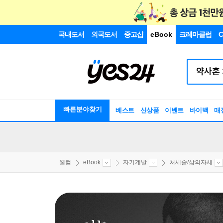
국내도서
외국도서
중고샵
eBook
크레마클럽
C
빠른분야찾기
베스트
신상품
이벤트
바이백
매
웰컴
eBook
자기계발
처세술/삶의자세