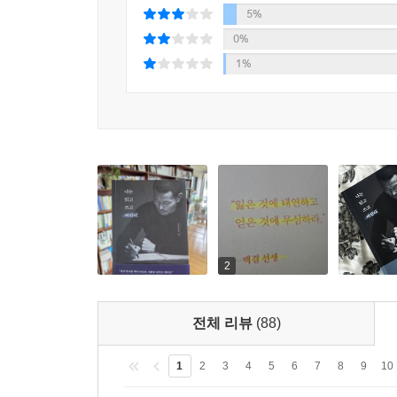
5%
들 중에 사면초가에 놓이지 않은 사람이 어디 있겠어
제 침대가 방 한가운데에 놓여 있거든요. 그래야 그
0%
는 놈한테는요, 길이 생겨요.
공간이 생기는데 그 모양새가 딱 관 같더라고요. 저
1%
---「코치」중에서
했을 때 무엇이 가장 후회되는 일일까. 그렇게 해서
애가 나가 사고라도 칠까, 혹시라도 나쁜 애들하고 
함께하며
안전할 수 있어요. 배가 항구에 묶여 있을 때 안도가
를 위함으로 귀결이 된다면 그건 타깃이 엇나간 일이
2023년 3월 영국에서 제 독서 노트 여섯 권을 
저 하고, 제 즉흥적인 지금의 감정을 가장 뒤에 두고
단 한 번도 없었습니다. 지난 십오 년 동안 책을 
---「부모」중에서
일은 정말이지 아니라는 생각이었습니다. 어쩌
모르겠습니다. 물론 본다고 한들 얼마 못 가 
결국 습관이죠. 우리 애들한테 제가 그래요. 머물렀
괴발개발이지, 저나 알아먹을 법한 암호 같은 메
2
리에 남이 와 앉았을 때 불쾌감을 들게 하는 일을 단
책으로의 귀환을 꿈꿔본 적이 없었기 때문입니다.
져 있어요. 왜긴요, 다들 제 성격을 아니까요.(웃음
나 트렁크 한번 열어봐요. 어쨌든 삶이란 더 나은 
전체 리뷰
(88)
“이 보잘것없는 독서 노트의 목적이라 하면 그저 
이라든지 이런 수식어 붙일 수 있냐고요. 영원히 그
스치듯 말씀드렸던 기억이 납니다. 그런데 얼마 안 가
청소하자는 거고, 고민하자는 거고, 운동하자는 거고,
1
2
3
4
5
6
7
8
9
10
‘모두를 위한 아주 커다란 일’이 될 수 있는지, 저
---「청소」중에서