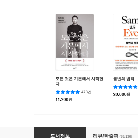
모든 것은 기본에서 시작한
불변의 법칙
다
473건
20,000
원
11,200
원
나는 읽고 쓰고 버린다
도서정보
리뷰/한줄평
(88/136)