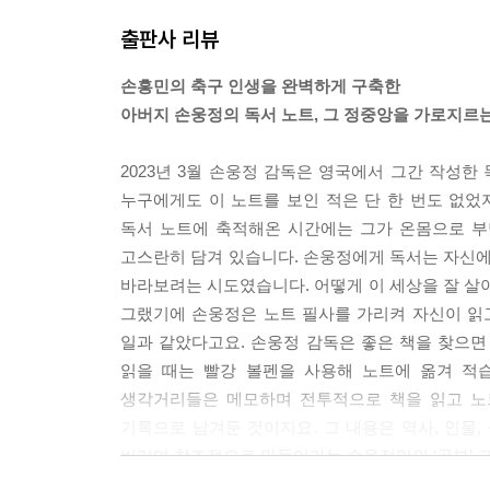
사랑은 일시적인 질병이라고, 젊은 남녀가 눈 띵 맞
출판사 리뷰
부 역할도 부모 역할도 배우지 못한 채로 우리가 결혼
시한 거냐면요, 어떻게 해야 할지를 모르니까 부모가
손흥민의 축구 인생을 완벽하게 구축한
안 보고 자기를 본다는 거거든요. 그러니 부모가 자식
아버지 손웅정의 독서 노트, 그 정중앙을 가로지르는
우 좀 달랐던 것이 애나 저나 꿈이 축구였잖아요. 
다 먼저 운동장에 나와 더 많이 뛰는 일이었어요.
2023년 3월 손웅정 감독은 영국에서 그간 작성한
---「가정」중에서
누구에게도 이 노트를 보인 적은 단 한 번도 없
독서 노트에 축적해온 시간에는 그가 온몸으로 부
저는 매일같이 운동하잖아요. 제가 워낙에 단순한 걸
고스란히 담겨 있습니다. 손웅정에게 독서는 자신에
다” 가끔 우스갯소리도 하는데요, 예전부터 저는 
바라보려는 시도였습니다. 어떻게 이 세상을 잘 살아
왔던 것 같아요. 늙어 제가 건강하지 못하면 주변 
그랬기에 손웅정은 노트 필사를 가리켜 자신이 읽
---「노후」중에서
일과 같았다고요. 손웅정 감독은 좋은 책을 찾으면 
읽을 때는 빨강 볼펜을 사용해 노트에 옮겨 적
제 침대가 방 한가운데에 놓여 있거든요. 그래야 그 
생각거리들은 메모하며 전투적으로 책을 읽고 노
간이 생기는데 그 모양새가 딱 관 같더라고요. 저는
기록으로 남겨둔 것이지요. 그 내용은 역사, 인물, 
을 때 무엇이 가장 후회되는 일일까. 그렇게 해서라
버리며 창조적으로 만들어가는 손웅정만의 ‘공부’ 그
---「품격」중에서