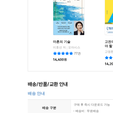
마흔의 기술
고전
야 할
이호선 저
오아시스
|
고명환
77건
14,400
원
14,2
배송/반품/교환 안내
배송 안내
구매 후 즉시 다운로드 가능
배송 구분
배송비 : 무료배송