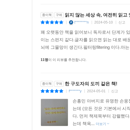
흉내라도 내보려고 애쓰게 된 데는 책의 도움이자 책
---「사색」중에서
읽지 않는 세상 속, 여전히 읽고
종이책
구매
t********n
2024-05-10
신고
|
|
|
어쩌면 운동부가 가장 폭력적이고 원시적인 집단이었을
꽤 오랫동안 책을 읽어보니 독자로서 단계가 있
유니폼 다 입고 있지만, 모두가 벌거벗고 운동하는 
이는 스펀지 같다.글자를 읽으면 읽는 대로 배운
새벽에 개인 운동 나갔다 들어오면요, 제 팔이랑 겨
뇌에 그물망이 생긴다.필터링filtering 이다.아
아녜요. 한겨울 밤에 개인 운동 나갔다 들어오면요,
랑 달라 하고 쳐다보던 눈빛. 저는, 왕따가 무서웠
11명
이 이 리뷰를 추천합니다.
에게 집중했던 것 같아요. 전 그렇게는 안 살고 싶었
---「통찰」중에서
한 구도자의 도끼 같은 책!
종이책
구매
그럼요. 아이는 곁에서 자기한테 집중하고 있는 부
f*******y
2024-05-01
신고
|
|
|
난관을 걸림돌로 안 보고 디딤돌로 여겨요. “괜찮아,
손흥민 아버지로 유명한 손웅정
에서 잡아끄는 사람이 아니에요. 같은 풍風이라고 해
는데 (모든 것은 기본에서 시
고 섰을 때 더 팽팽하게 날잖아요. 순풍보다 역풍에 
다. 먼저 책제목부터 강렬했다
요. 그거 절대로 아니에요. 똑똑한 자식은 나라 자
는데 책욕...
보니까 옛말 그른 거 하나 없더라고요.
더보기