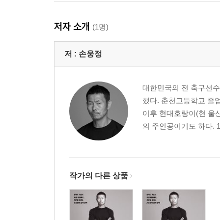
운동│“우리가 돈을 벌어도 몸이 벌잖아요.” 175
독서│“이 힘든 걸 계속하다보니까요, 내 삶이 쉬워지는
저자 소개
(1명)
높이 보기
저 :
손웅정
사색│“답은 꼭 못 빨아들여도 제 내면으로 끊임없이 
통찰│“우리 아이들 그래서 제가 혹사 안 시키는 거예요
대한민국의 전 축구선수,
행복│“발밑에는 축구공이 있고, 손끝에는 책이 있잖아요
했다. 춘천고등학교 졸
이후 현대호랑이(현 울산
의 주인공이기도 하다. 1
작가의 다른 상품