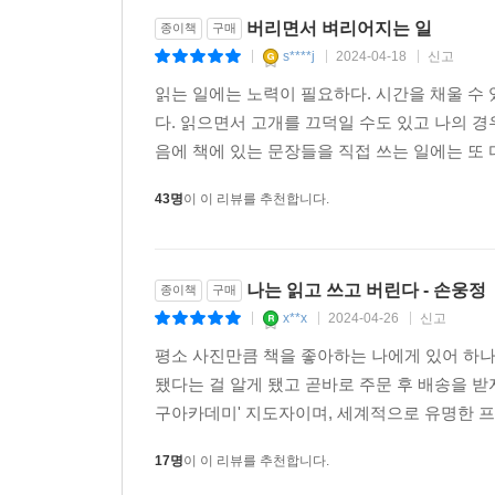
제 글씨를 읽어내셨는지 여전히 의문입니다만!) “책
버리면서 벼리어지는 일
종이책
구매
도망갈 그 어떤 명분도 서지가 않았습니다. 그리고 
말하자면 그건 제가 이 무게 저 무게 계속 들어올렸다
s****j
2024-04-18
신고
|
|
|
지도 받아들이게 된다는 말이잖아요. 운동은 사람을 
읽는 일에는 노력이 필요하다. 시간을 채울 수
김민정 시인님과 출판사 난다의 유성원 차장님과 드
지요.
다. 읽으면서 고개를 끄덕일 수도 있고 나의 경
그건 ‘버리다’였습니다. 그 순간 제 머릿속을 타격
---「운동」중에서
음에 책에 있는 문장들을 직접 쓰는 일에는 또 
국어사전을 펼치는 여유도 부려볼 수 있었습니다. 
있다면 장황하게 늘어놓은 제 말을 이제라도 거두
독서로 경쟁하자는 거 아니잖아요. 남을 이기고, 남
43명
이 이 리뷰를 추천합니다.
바라는 마음뿐입니다.
테 책 읽어라 하면 하나같이 바쁘다, 시간 없다, 그
고 한단 말이죠. 사실 저도 운동하고 독서, 매일같이
2024년 4월
이 쉬워지는 거예요. 힘든 운동하고, 힘든 독서하고,
나는 읽고 쓰고 버린다 - 손웅정
종이책
구매
머리 숙여
---「독서」중에서
x**x
2024-04-26
신고
|
|
|
손웅정
평소 사진만큼 책을 좋아하는 나에게 있어 하나
제가 백 번 천 번 다 같은 소리를 하잖아요. 책이라
됐다는 걸 알게 됐고 곧바로 주문 후 배송을 
하다못해 정리 잘하고 싶어도 책이라니까요. 저는 책
구아카데미' 지도자이며, 세계적으로 유명한 프
있을 것도 같거든요. 최소한 좋은 걸 보고 알게 되
도 했지만 책을 몰랐다면 저는 아마 관점에 대한 
17명
이 이 리뷰를 추천합니다.
답을 찾고 문제를 해결하려면 시야가 충분히 확보