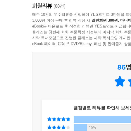
회원리뷰
삶이란 성공 말고 가치를 좇는 과정이자
(88건)
축구가 왜 힘들겠냐. 애들한테 묻거든요. 뇌에서 가장
더 나은 사람이 되기 위한 투쟁의 나날이다
매주 10건의 우수리뷰를 선정하여 YES포인트 3만원을 드
요. 그렇기 때문에 공을 한 번 찬 놈보다는 열 번 찬 
3,000원 이상 구매 후 리뷰 작성 시
일반회원 300원, 마니아
는 거예요. 반복하는 훈련만이 답이다, 그러는 거예
eBook은 다운로드 후 작성한 리뷰만 YES포인트 지급됩니
이기고 지고를 떠나서 플레이 자체를 얘들은 좀 다
했잖아요. 저는 리더가 그 멀리의 통찰력과 그 같
클래스는 첫번째 회차 주문확정 시점부터 마지막 회차 주문
경기력을 따지는 거예요. 경기력이 우세해도 패할 수 
사락 독서모임으로 진행된 클래스는 사락 독서모임 게시판
같고, 잠재적으로 그런 능력을 갖고 태어나는 사람이
골로 줄이고, 열 골로 줄이고, 다섯 골로 줄이고,
eBook 페이백, CD/LP, DVD/Blu-ray, 패션 및 판매금
과 베풂의 넉넉함이라든지. 하여간에 리더는요, 조직
평생의 꿈이라면 그거 하나예요. 저는 이기기 위한 뻥
가리기 전에, 일단 냄새나는 걸 치워서 조직원들의 
표현을 꼭 한번 듣고 싶은 거예요. “야, 참 아름답게
사람이어야 할 거예요.
86
명
---「리더」중에서
매번 똑같은 상황이 발생하지 않는 축구는 인생의
해야 하는지 즉흥적으로 판단해야 합니다. 몸으로
집중하고 생각하라는 거예요. “내가 가르치는 게 다가
실패하고 시행착오를 겪으면서 실시간으로 극복하
비가 와 있어. 가상의 수비 위치를 계속 바꿔가면서
고민하고 운동하고 책을 읽자고 손웅정 감독은 우
야. 축구는 머리야.” 일단 운동장 들어가면 사나워지
없지만 그래도 한 번 사는 거 모두와 똑같은 삶이 
살피라고! 그건 공간 정황을 빨리 인지하라는 거잖아요
별점별로 리뷰를 확인해 보세
시간을 어쩌면 이 책은 선물해줄지도 모르겠습니다
---「코치」중에서
한다는(「기본」) 사실은 우리가 손에서 버리지 못
돌아보게 합니다.
15%
그게 용기죠. 사전에는 다른 풀이겠지만 제가 내린 정