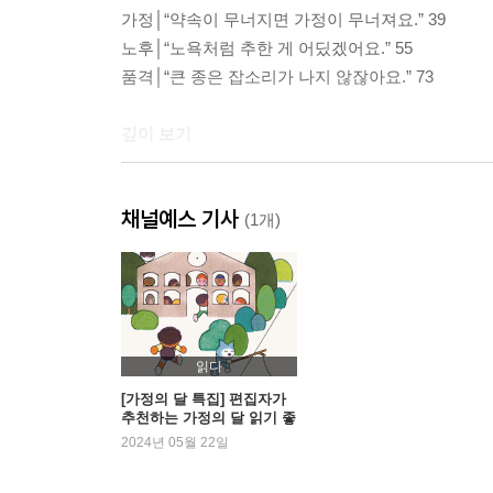
가정│“약속이 무너지면 가정이 무너져요.” 39
노후│“노욕처럼 추한 게 어딨겠어요.” 55
품격│“큰 종은 잡소리가 나지 않잖아요.” 73
깊이 보기
리더│“그 시간에 우리 팀 선수 챙기지, 상대 팀 전술
채널예스 기사
코치│“세상이 나빠지는 건 공부 안 하는 사람들이 지
(1개)
부모│“높은 나무 위에서 내려다보듯 거리를 두고 지켜
훔쳐 보기
손웅정의 독서 노트 143
읽다
[가정의 달 특집] 편집자가
추천하는 가정의 달 읽기 좋
넓게 보기
은 책
2024년 05월 22일
청소│“이 몰입은 어디에서 오는가 하면, 단순함이거든요