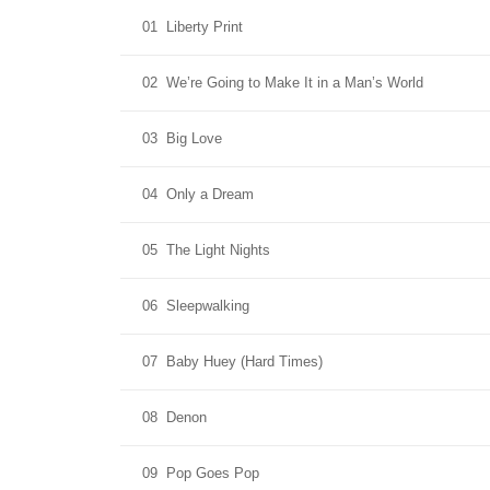
01
Liberty Print
02
We’re Going to Make It in a Man’s World
03
Big Love
04
Only a Dream
05
The Light Nights
06
Sleepwalking
07
Baby Huey (Hard Times)
08
Denon
09
Pop Goes Pop