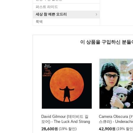
퍼스트 라이드
세상 참 예쁜 오드리
룩백
이 상품을 구입하신 분
David Gilmour (데이비드 길
Camera Obscura
모어) - The Luck And Strang
스큐라) - Underachie
e Concerts
ase Try Harder [LP]
28,600
원
(19% 할인)
42,900
원
(19% 할인