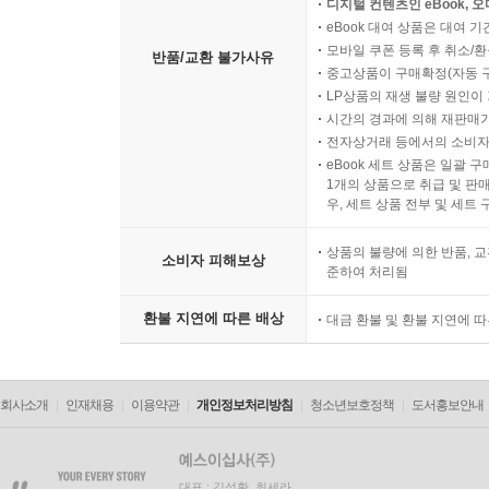
디지털 컨텐츠인 eBook, 
eBook 대여 상품은 대여 기
모바일 쿠폰 등록 후 취소/환
반품/교환 불가사유
중고상품이 구매확정(자동 
LP상품의 재생 불량 원인이 기
시간의 경과에 의해 재판매가
전자상거래 등에서의 소비자
eBook 세트 상품은 일괄 
1개의 상품으로 취급 및 판매
우, 세트 상품 전부 및 세트
상품의 불량에 의한 반품, 교
소비자 피해보상
준하여 처리됨
환불 지연에 따른 배상
대금 환불 및 환불 지연에 
회사소개
인재채용
이용약관
개인정보처리방침
청소년보호정책
도서홍보안내
대표 : 김석환, 최세라