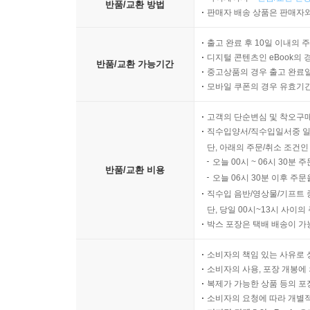
반품/교환 방법
판매자 배송 상품은 판매자와
출고 완료 후 10일 이내의 
디지털 콘텐츠인 eBook의 
반품/교환 가능기간
중고상품의 경우 출고 완료일
모바일 쿠폰의 경우 유효기간(
고객의 단순변심 및 착오구
직수입양서/직수입일서중 일
단, 아래의 주문/취소 조건인
오늘 00시 ~ 06시 30분 
반품/교환 비용
오늘 06시 30분 이후 주문
직수입 음반/영상물/기프트 
단, 당일 00시~13시 사이
박스 포장은 택배 배송이 가
소비자의 책임 있는 사유로 
소비자의 사용, 포장 개봉에 
복제가 가능한 상품 등의 포장을 
소비자의 요청에 따라 개별