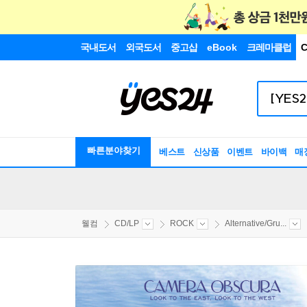
국내도서
외국도서
중고샵
eBook
크레마클럽
C
빠른분야찾기
베스트
신상품
이벤트
바이백
매
웰컴
CD/LP
ROCK
Alternative/Gru...