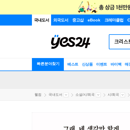
국내도서
외국도서
중고샵
eBook
크레마클럽
C
빠른분야찾기
베스트
신상품
이벤트
바이백
매
웰컴
국내도서
소설/시/희곡
시/희곡