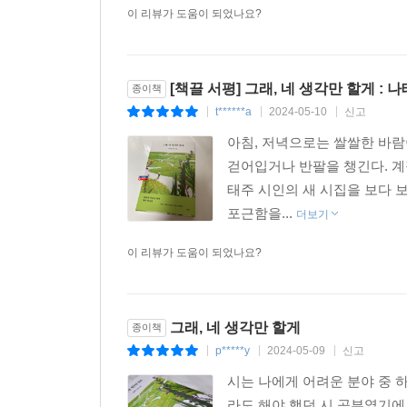
이 리뷰가 도움이 되었나요?
[책끌 서평] 그래, 네 생각만 할게 : 
종이책
t******a
2024-05-10
신고
|
|
|
아침, 저녁으로는 쌀쌀한 바람
걷어입거나 반팔을 챙긴다. 계
태주 시인의 새 시집을 보다 보
포근함을...
더보기
이 리뷰가 도움이 되었나요?
그래, 네 생각만 할게
종이책
p*****y
2024-05-09
신고
|
|
|
시는 나에게 어려운 분야 중 
라도 해야 했던 시 공부였기에