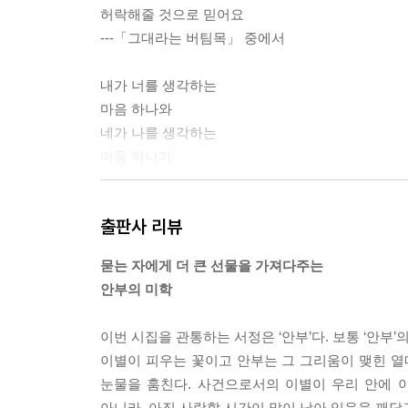
허락해줄 것으로 믿어요
---「그대라는 버팀목」 중에서
내가 너를 생각하는
마음 하나와
네가 나를 생각하는
마음 하나가
땅 위를 헤매다가
출판사 리뷰
하늘에서 만나면
별이 되지 않을까!
묻는 자에게 더 큰 선물을 가져다주는
별을 보며 생각한다.
안부의 미학
---「별을 보며 생각한다」 전문
이번 시집을 관통하는 서정은 ‘안부’다. 보통 ‘안부
새 한 마리
이별이 피우는 꽃이고 안부는 그 그리움이 맺힌 열
새 한 마리 간다
눈물을 훔친다. 사건으로서의 이별이 우리 안에 
고달픈 하늘길 열어
아니라, 아직 사랑할 시간이 많이 남아 있음을 깨닫