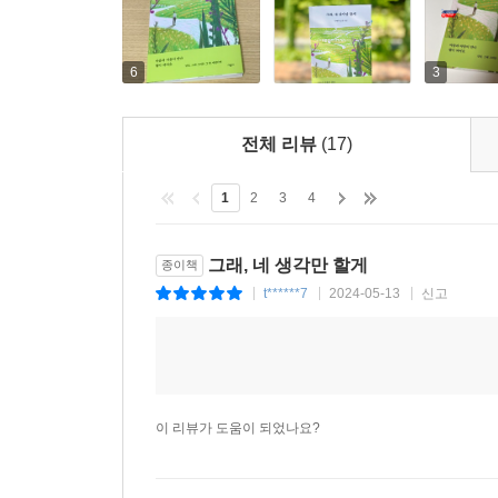
목이 긴 그리움
이제 우리는/ 하늘을 보며 하늘멍/ 바다를 보며 
귓불이 하얀 그리움.
「들멍카페」 중에서
6
3
---「산 너머」 중에서
어차피 저문 날/ 마주 앉아 이야기나/ 좀 더 하다 가야
우네 우네 사랑 잃고 우네
전체 리뷰
(17)
네길 거리 어둑한 가로등 아래
비 개어 맑고 푸른 강물 위에/ 스치는 바람/ 강물 
쿨룩쿨룩 기침하며 스치는 바람
1
2
3
4
말이에요 _ 「부르시기만 한다면」 중에서
우네 우네 사랑 보내고 우네
그래, 네 생각만 할게
종이책
나아가 시인은 그 사랑을 한 자 한 자 손으로 직
바람아 바람아 나 좀 데려가다오
t******7
2024-05-13
신고
|
|
|
시가 할 수 있는 상징적인 행위이기도 하다. 그것은
밝은 등불 빛 아래 따스한 자리
사람이 생각날 때도 시처럼 손으로 글씨를 써보라 한
한 모금 향기론 차가 있는 곳
시린 손 비비며 나는 혼자 서 있네.
시는 간절한 마음의/ 간결한 표현이다/ 누군가 좋
간결해진다/ 그것이 일단은 특수화/ 나아가 다른 사
---「네길 거리」 전문
이 리뷰가 도움이 되었나요?
전문