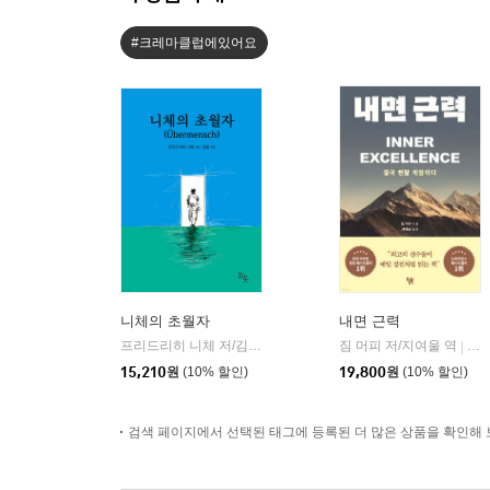
#크레마클럽에있어요
니체의 초월자
내면 근력
프리드리히 니체 저/김철 편역
히읏
짐 머피 저/지여울 역
윌북(
|
|
15,210
원
(10% 할인)
19,800
원
(10% 할인)
검색 페이지에서 선택된 태그에 등록된 더 많은 상품을 확인해 