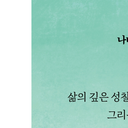
부르시기만 한다면 | 앓을 때마다 | 산 너머 | 손님 대
고적하게 | 동진강을 지나며 | 삼십대 | 그때가 좋았다 |
5부 꿈꾸는 인생의 아름다움
한 조각 햇빛 | 수련 | 인생 | 젊은 벗에게 | 오늘 하
| 선사의 황금빛 | 빅뱅 | 작별 인사 | 여고생의 부탁 
6부 나도 꽃을 피웠어요!
개양귀비 | 다시 봄 | 아가야 | 봄의 나무 | 그러노라면 
짧은 만남 | 강아지풀 | 쪽잠 | 꿈길 | 비몽사몽 | 큰일