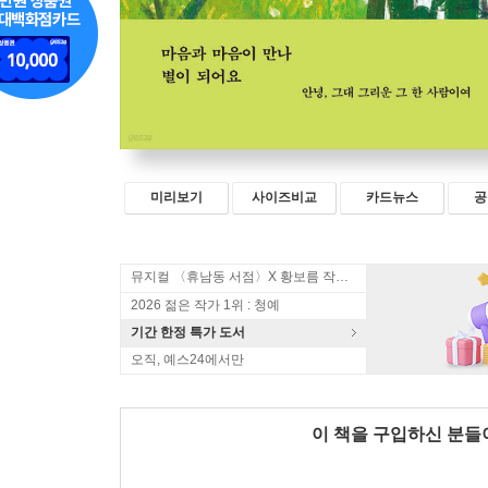
미리보기
사이즈비교
카드뉴스
공
뮤지컬 〈휴남동 서점〉X 황보름 작가 북토크
2026 젊은 작가 1위 : 청예
기간 한정 특가 도서
오직, 예스24에서만
이 책을 구입하신 분