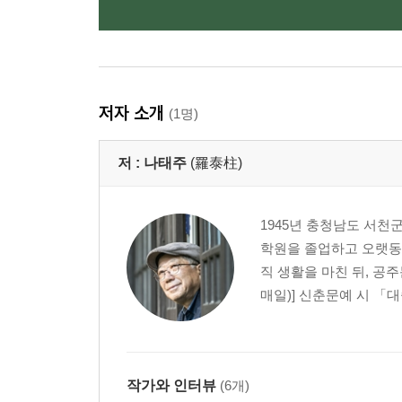
저자 소개
(1명)
저 :
나태주
(羅泰柱)
1945년 충청남도 서천
학원을 졸업하고 오랫동안
직 생활을 마친 뒤, 공
매일)] 신춘문예 시 「대
작가와 인터뷰
(6개)