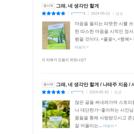
어느 페이지를 먼저 읽어도 처음부터 다시 채워질 
그래, 네 생각만 할게
종이책
c*******3
2024-05-12
신고
|
|
|
이번 시집은 총 6부로 나뉘어 있다. 독자는 책의 
마음을 울리는 따뜻한 시를 쓰
별은 있는가”에서 출발해 2부 “한 시절 시련을 이겨
한 따스한 마음을 시적인 정서
된다. 5부 “꿈꾸는 인생의 아름다움”은 6부 “나도
봤을 것이다. <풀꽃>, <행복
띠며 자기 완결성을 지니고 있기에 2부를 먼저 읽고
더보기
트랙을 찾아 듣듯이, 시들을 하나하나 찾아 읽는 설
이 리뷰가 도움이 되었나요?
미안스럽고 감사하게도 또 한 권 시집을 보탭니다. (
일을 하소연하고 싶고 그렇습니다. 이러한 사소함과 
잘 견디고 잘 살고 잘 기다리기 바랍니다. 나도 당
그래, 네 생각만 할게 / 나태주 지음 /
종이책
그대와 내가 만나고 헤어지고 다시 만나는 그곳쯤에 
s******1
2024-05-10
신고
|
|
|
많은 글을 써내려가며 스토리를
나 대단한가~좋아하는 시인님중 
품들을 통해 사랑받으시고 존
잘 어울리는...
더보기