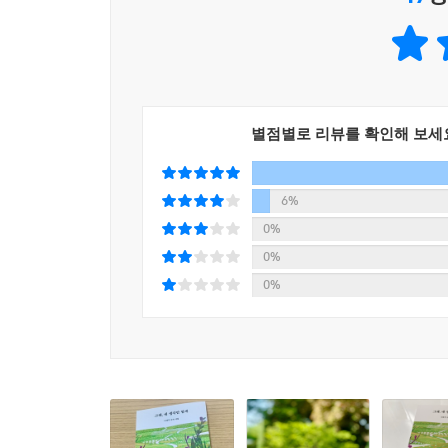
시들다 만 사르비아
그 자체로 아름다운 사람이 된다.
꽃 대궁 어름
꿀 빨러 왔다가
오늘 첨 만난 아이야/ 너의 눈물 많음/ 여린 마음을 
허탕 치고 가는 말벌들
허허벌판 평화롭다
아무리 추운 날씨라도/ 아무리 바람 부는 겨울이라
별점별로 리뷰를 확인해 보세
비기겠느냐마는. _ 「한 조각 햇빛」 중에서
왜 평화로운 것들은
버려진 것 같을까?
기쁨과 슬픔은 서로 배척하는 대비적인 것이 아니라
6%
졸음이 오려고 한다
영원한 슬픔 또한 존재할 수 없다고 말한다. 시련
0%
하나님이 가까이 와서
여기에서 중요한 것은 시련의 극복도 뒤에 찾아올
0%
이마를 쓰다듬어주신다
사실이다.
0%
---「가을 창변」 중에서
뒷모습을 사랑하는 마음을 담아 손으로 써내려간 
나이 든 사람이 되었지만
아직도 나는 그 산 너머
세상 모든 것에는 뒷모습이 있다. 살아 있는 생
산 너머가 그립다
꾸밈없고 속임수도 없다. 시인은 우리에게 “뒷모습
차라리 내가 그
진짜 사랑을 하는 방법이다.
산 너머가 되어보면 어떨까!