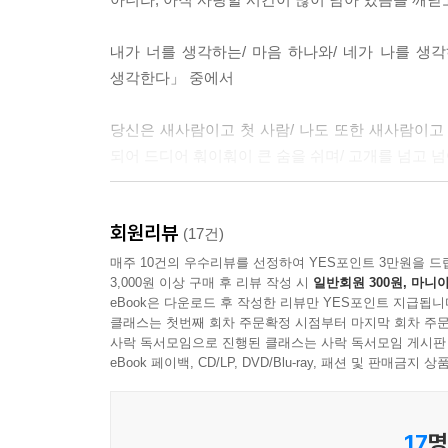
구름 속으로 가고
구름 밖으로 가고
내가 너를 생각하는/ 마음 하나와/ 네가 나를 생각
오직 외롭게
생각한다」 중에서
새 한 마리 간다
머나먼 곳
당신은 새사람이고 첫 사람/ 나도 또한 새사람이고 
알제리 아프리카
되어 드디어 훠이훠이 큰 숨을 쉬며/ 고개를 넘고 
머나먼 땅
그 땅은 너의 나라
이렇듯 새 시집에서 나태주의 시인의 오감은 나와 
잘 가거라
회원리뷰
존재가 아니라, 아침 인사를 주고받으며 새롭게 갱
(17건)
갈 길이 멀다
다시 확인한다. 그것이 사건으로서의 이별을 극복
매주 10건의 우수리뷰를 선정하여 YES포인트 3만원을 드
먼 길 조심해서 가거라
3,000원 이상 구매 후 리뷰 작성 시
일반회원 300원, 마니아
가족 그리고 먼저 떠나보낸 기억 속의 그리운 이들
새 한 마리
eBook은 다운로드 후 작성한 리뷰만 YES포인트 지급됩니
지치지 말고
클래스는 첫번째 회차 주문확정 시점부터 마지막 회차 주문
한 시절 시련을 이겨낸, 꿈꾸는 자들의 아름다움에 
사락 독서모임으로 진행된 클래스는 사락 독서모임 게시판
네 둥지 찾아
eBook 페이백, CD/LP, DVD/Blu-ray, 패션 및 판매금
잘 가거라.
시인에게 눈물은 가장 솔직 담백하고 고귀한 인간의
---「샤히라 간다」 전문
말한다. “울고 싶은 일이 있으면 참지 말고 울어라
17
명
작은 것들을 아끼며. 생명의 소중함을 가슴에 새기며