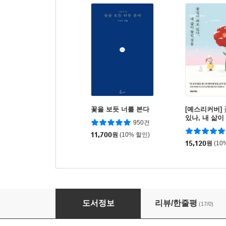
꽃을 보듯 너를 본다
[예스리커버]
있나, 내 삶이
950건
11,700
원
(10% 할인)
15,120
원
(10
그래, 네 생각만 할게
도서정보
리뷰/한줄평
(17/0)