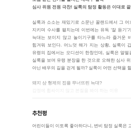
심사 위원 전원 극찬! 실룩의 탐정 활동은 이대로 끝
실룩과 소소는 재밌기로 소문난 꿀랜드에서 그 어느 
지키며 수사를 펼치는데 이번에는 유독 ‘잘 듣기’가 
늑대는 보이지 않고 놀이기구를 타느라 즐거운 
힘겨워 보인다. 어느덧 해가 지는 상황, 실룩이 
유령의 집에서는 오디션이 한창인데, 실룩은 얼떨
실룩을 보며 유령 분장을 한 것으로 오해한 심사 위
아닌 배우의 길을 걷게 될까? 실룩이 어떤 선택을 할
돼지 삼 형제의 집을 무너뜨린 늑대?
감정에 휩싸이지 않고 본질을 봐야 하는 이유
꿀랜드의 피기 씨는 늑대를 무서워하는 돼지다. 
추천평
이야기에서 비롯됐다. 실제로 늑대가 피기 씨의 
늑대가 너무너무 무섭다. 그래서 꿀랜드 오디션에
어린이들이 이토록 좋아하다니, 변비 탐정 실룩은 고
꿀랜드에 숨어서 손님들을 위협한다고 굳게 믿고 