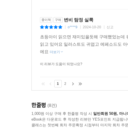
변비 탐정 실룩
종이책
구매
o****9
2024-10-20
신고
|
|
|
초등아이 읽으면 재미있을듯해 구매했었는데 유
읽고 있어요 일러스트도 귀엽고 에페소드도 아
에요
더보기
이 리뷰가 도움이 되었나요?
1
2
한줄평
(8건)
1,000원 이상 구매 후 한줄평 작성 시
일반회원 50원, 마니
eBook은 다운로드 후 작성한 리뷰만 YES포인트 지급됩니
클래스는 첫번째 회차 주문확정 시점부터 마지막 회차 주문