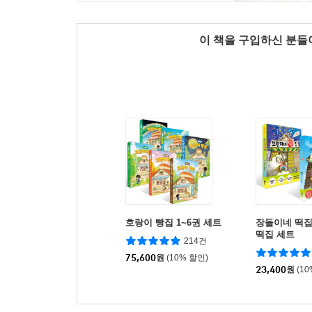
이 책을 구입하신 분
호랑이 빵집 1~6권 세트
장돌이네 떡집
떡집 세트
214건
75,600
원
(10% 할인)
23,400
원
(1