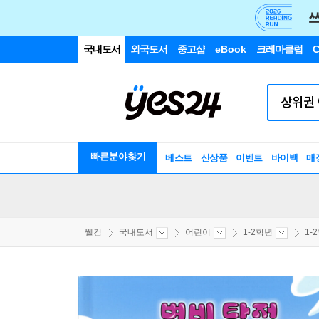
국내도서
외국도서
중고샵
eBook
크레마클럽
C
빠른분야찾기
베스트
신상품
이벤트
바이백
매
웰컴
국내도서
어린이
1-2학년
1-