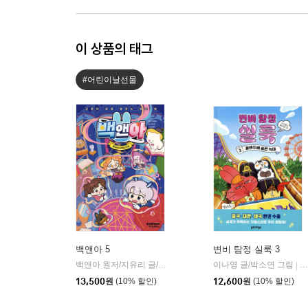
이 상품의 태그
#어린이날선물
백앤아 5
변비 탐정 실룩 3
백앤아 원저/지유리 글/돌만 그림
샌드박스스토리 키즈
이나영 글/박소연 그림
북
|
|
13,500
원
(10% 할인)
12,600
원
(10% 할인)