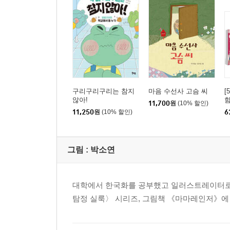
구리구리구리는 참지
마음 수선사 고슴 씨
[
않아!
11,700
원
(10% 할인)
11,250
원
(10% 할인)
6
그림 :
박소연
대학에서 한국화를 공부했고 일러스트레이터로 
탐정 실룩〉 시리즈, 그림책 《마마레인저》에