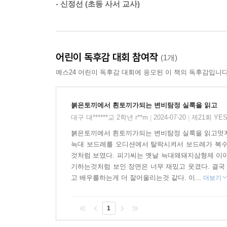
- 신정선 (초등 사서 교사)
공포심에 사로잡혀 그간 무엇을 잘못 보고 있었는지
하기 쉽다. 이번 권에서는 그 위험성을 보여 주며 
독자 강력 추천평
어린이 독후감 대회 참여작
(1개)
예스24 어린이 독후감 대회에 응모된 이 책의 독후감입니다
읽기 독립을 시작한 아이에게 딱 맞는 책
붉은 토끼일 때도 흰토끼일 때도 너무 사랑스러운 
사건 해결을 지켜보며 관찰력, 탐구력이 함께 자라요
붉은토끼에서 흰토끼가되는 변비탐정 실룩을 읽고
재미도 있고 생각거리도 있어요.
대구 대******교 2학년 r**m
2024-07-20
제21회 YE
|
|
셜록의 시대는 가라, 이제는 변비 탐정 실룩의 시대!
붉은토끼에서 흰토끼가되는 변비탐정 실룩을 읽고멋지
늑대 보드레를 오디션에서 탈락시켜서 보드레가 복
것처럼 보였다. 피기씨는 옛날 늑대왜돼지삼형제 이
기하는것처럼 보인 장면은 너무 재밌고 웃겼다. 결국
고 배우를하는게 더 잘어울리는것 같다. 이...
더보기
1