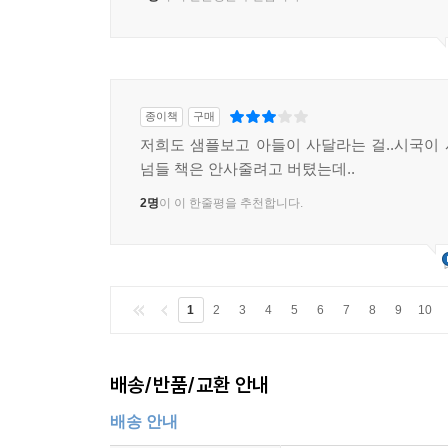
종이책
구매
저희도 샘플보고 아들이 사달라는 걸..시국이
넘들 책은 안사줄려고 버텼는데..
2명
이 이 한줄평을 추천합니다.
1
2
3
4
5
6
7
8
9
10
배송/반품/교환 안내
배송 안내