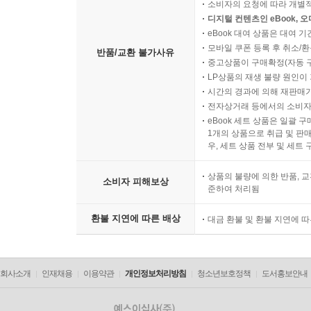
소비자의 요청에 따라 개별
디지털 컨텐츠인 eBook, 
eBook 대여 상품은 대여 기
모바일 쿠폰 등록 후 취소/환
반품/교환 불가사유
중고상품이 구매확정(자동 
LP상품의 재생 불량 원인이 기
시간의 경과에 의해 재판매가
전자상거래 등에서의 소비자
eBook 세트 상품은 일괄 
1개의 상품으로 취급 및 판매
우, 세트 상품 전부 및 세트
상품의 불량에 의한 반품, 교
소비자 피해보상
준하여 처리됨
환불 지연에 따른 배상
대금 환불 및 환불 지연에 
회사소개
인재채용
이용약관
개인정보처리방침
청소년보호정책
도서홍보안내