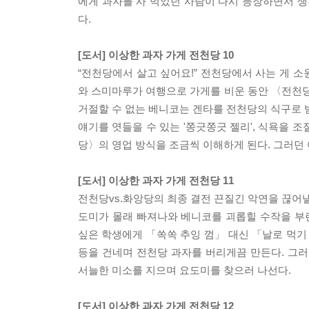
에게 과자를 사 먹었던 사람이 다시 등장하면서 생
다.
[도서] 이상한 과자 가게 전천당 10
“전천당에서 살고 싶어요!” 전천당에서 사는 게 
와 스미마루가 여행으로 가게를 비운 동안 〈전천당
거절할 수 없는 베니코는 겐타를 전천당의 식구로 받
얘기를 엿들을 수 있는 '쫑긋쫑긋 젤리', 식욕을 조
당〉의 영업 방식을 조금씩 이해하게 된다. 그러던
[도서] 이상한 과자 가게 전천당 11
전천당vs.화앙당의 최종 결전 끈질긴 악연을 끊어낼
도미가 몰래 빠져나와 베니코를 괴롭힐 수작을 부린
싶은 학생에게 「쏙쏙 추잉 껌」 대신 「날로 먹기
등을 건네며 전천당 과자를 버리게끔 만든다. 그
서늘한 미소를 지으며 요도미를 찾으러 나선다.
[도서] 이상한 과자 가게 전천당 12