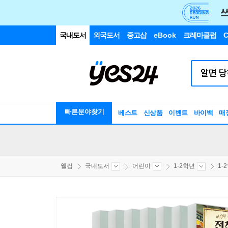
국내도서
외국도서
중고샵
eBook
크레마클럽
C
빠른분야찾기
베스트
신상품
이벤트
바이백
매
웰컴
국내도서
어린이
1-2학년
1-