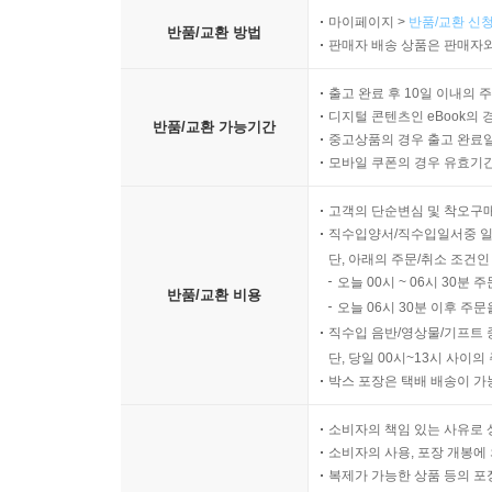
마이페이지 >
반품/교환 신청
반품/교환 방법
판매자 배송 상품은 판매자와
출고 완료 후 10일 이내의 
디지털 콘텐츠인 eBook의 
반품/교환 가능기간
중고상품의 경우 출고 완료일
모바일 쿠폰의 경우 유효기간(
고객의 단순변심 및 착오구
직수입양서/직수입일서중 일
단, 아래의 주문/취소 조건인
오늘 00시 ~ 06시 30분 
반품/교환 비용
오늘 06시 30분 이후 주문
직수입 음반/영상물/기프트 
단, 당일 00시~13시 사이
박스 포장은 택배 배송이 가
소비자의 책임 있는 사유로 
소비자의 사용, 포장 개봉에 
복제가 가능한 상품 등의 포장을 