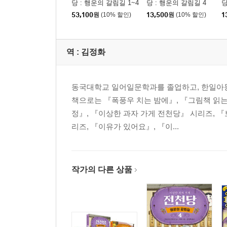
당 : 행운의 갈림길 1~4
당 : 행운의 갈림길 4
권 세트
53,100
원
(10% 할인)
13,500
원
(10% 할인)
1
역 :
김정화
동국대학교 일어일문학과를 졸업하고, 한일아동
책으로는 『폭풍우 치는 밤에』, 『그림책 읽는
정』, 『이상한 과자 가게 전천당』 시리즈, 『
리즈, 『이유가 있어요』, 『이...
작가의 다른 상품