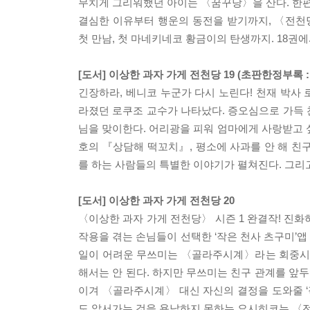
무치게 그리워했던 아이는 〈꿈꾸당〉을 산다. 한
결심한 이유부터 행운의 동전을 받기까지, 〈전천
첫 만남, 첫 마네키네코 황금이의 탄생까지. 18권
[도서] 이상한 과자 가게 전천당 19 (초판한정부록 :
긴장하라, 베니코 누군가 다시 노린다! 천재 박사
라졌던 로쿠조 교수가 나타났다. 증오심으로 가득
님을 맞이한다. 어리광을 피워 엄마에게 사랑받고 
호의 『상담해 떡꼬치』, 평소에 사과를 안 해 친
를 하는 사람들의 특별한 이야기가 펼쳐진다. 그리
[도서] 이상한 과자 가게 전천당 20
〈이상한 과자 가게 전천당〉 시즌 1 완결작! 진화
작용을 겪는 손님들이 선택한 ‘작은 천사 츠구미’
일이 어려운 무쓰미는 〈골라주시계〉라는 회중시계를
해서는 안 된다. 하지만 무쓰미는 친구 관계를 앞
이겨 〈골라주시계〉 대신 자신의 결정을 도와줄 ‘
도 앞서가는 것을 용납하지 못하는 요시히코는 〈전