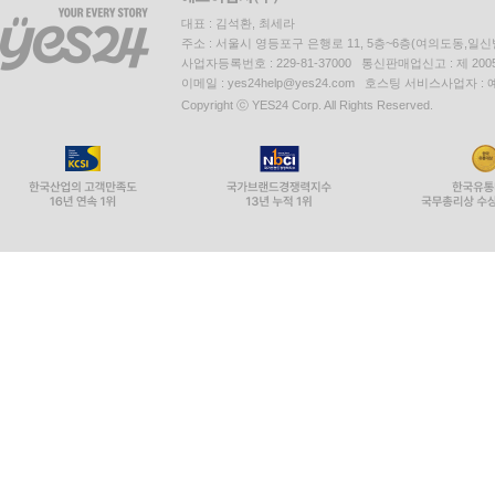
대표 : 김석환, 최세라
주소 : 서울시 영등포구 은행로 11, 5층~6층(여의도동,일신
사업자등록번호 : 229-81-37000 통신판매업신고 : 제 200
이메일 : yes24help@yes24.com 호스팅 서비스사업자 :
Copyright ⓒ YES24 Corp. All Rights Reserved.