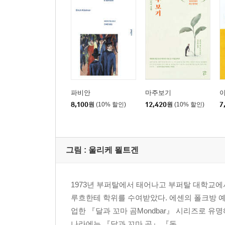
파비안
마주보기
8,100
원
(10% 할인)
12,420
원
(10% 할인)
7
그림 :
울리케 묄트겐
1973년 부퍼탈에서 태어나고 부퍼탈 대학교
루흐한테 학위를 수여받았다. 에센의 폴크방 예
업한 『달과 꼬마 곰Mondbar』 시리즈로 유
나라에는 『달과 꼬마 곰』 『동...