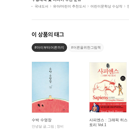
국내도서
유아/어린이 추천도서
어린이문학상 수상작
이 상품의 태그
#아이부터어른까지
#어른을위한그림책
수박 수영장
사피엔스 : 그래픽 히스
토리 Vol.1
안녕달 글,그림
창비
|