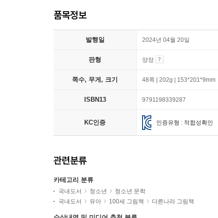
품목정보
발행일
2024년 04월 20일
판형
양장
쪽수, 무게, 크기
48쪽 | 202g | 153*201*9mm
ISBN13
9791198339287
KC인증
인증유형 : 적합성확인
관련분류
카테고리 분류
국내도서
청소년
청소년 문학
국내도서
유아
100세 그림책
다른나라 그림책
수상내역 및 미디어 추천 분류