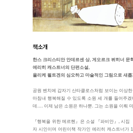
책소개
한스 크리스티안 안데르센 상, 게오르크 뷔히너 문
에리히 캐스트너의 단편소설,
울리케 묄트겐의 심오하고 마술적인 그림으로 새롭
공원 벤치에 갑자기 산타클로스처럼 보이는 이상한
마침내 행복해질 수 있도록 소원 세 개를 들어주겠
데…. 이제 남은 소원은 하나뿐. 그는 소원을 이뤄
『행복을 위한 메르헨』은 소설 『파비안』, 시집 
자 시인이며 어린이책 작가인 에리히 캐스트너가 1