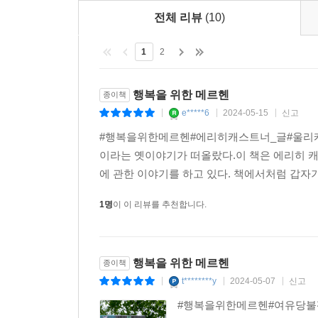
이렇듯 이 짧은 이야기는 행복의 문을 여는 열쇠는
전체 리뷰
(10)
독일아동청소년문학 박사 1호이자 아동청소년문학평
1
2
“노인의 이야기에 등장하는 또 다른 노인은 소원을
이루어진 소원은 헛된 것으로 판명된다. 그렇다면 이
것, 지금 견디고 있는 시간이 행복의 조건은 아닐까?
행복을 위한 메르헨
종이책
e*****6
2024-05-15
신고
|
|
|
▶ 아동청소년문학평론가 김경연의 추천글
#행복을위한메르헨#에리히캐스트너_글#울리케묄
이라는 옛이야기가 떠올랐다.이 책은 에리히 캐
“행복이란 무엇일까?” 엉덩이에 생긴 종기처럼 고
에 관한 이야기를 하고 있다. 책에서처럼 갑자기
보자. 일흔 살은 족히 되어 보이지만 형형한 눈빛
보인다.
1명
이 이 리뷰를 추천합니다.
노인의 이야기에 등장하는 또 다른 노인은 소원을 
이루어진 소원은 헛된 것으로 판명된다. 그렇다면 이
행복을 위한 메르헨
종이책
것, 지금 견디고 있는 시간이 행복의 조건은 아닐까
t********y
2024-05-07
신고
|
|
|
#행복을위한메르헨#여유당불평
이렇게 이 짤막한 이야기는 우리의 삶과 꿈, 행복에