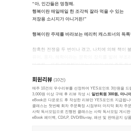
“아, 인간들은 멍청해.
행복이란 매일매일 한 조각씩 잘라 먹을 수 있는
저장용 소시지가 아니거든!”
행복이란 주제를 바라보는 에리히 캐스트너의 독특
참혹한 전쟁을 두 번이나 겪고, 나치에 의해 책이
유머, 풍자, 해학이라는 문학의 장치를 빌려 부조
메르헨』 또한 ‘메르헨’이라는 단어가 보여 주듯 현
회원리뷰
이야기는 첫 번째 화자인 ‘나’(현재의 젊은이)가
(10건)
선술집에서 맞은편에 앉아 있던 노인이 대뜸 ‘나
매주 10건의 우수리뷰를 선정하여 YES포인트 3만원을 드
3,000원 이상 구매 후 리뷰 작성 시
일반회원 300원, 마니아
저장용 소시지가 아니”라고 일갈한다. 그러곤 40년
eBook은 다운로드 후 작성한 리뷰만 YES포인트 지급됩니
클래스는 첫번째 회차 주문확정 시점부터 마지막 회차 주문
노인은 젊었을 때 불평불만에 가득 차 신과 세상
사락 독서모임으로 진행된 클래스는 사락 독서모임 게시판
들어주겠다고 제안한다. 그리고 “자네의 불평불만이
eBook 페이백, CD/LP, DVD/Blu-ray, 패션 및 판매금
우리가 익히 아는 옛이야기 ‘세 가지 소원’이 떠