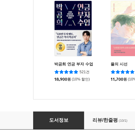
박곰희 연금 부자 수업
율의 시선
521건
18,900
원
(10% 할인)
11,700
원
(10
행복을 위한 메르헨
도서정보
리뷰/한줄평
(10/1)