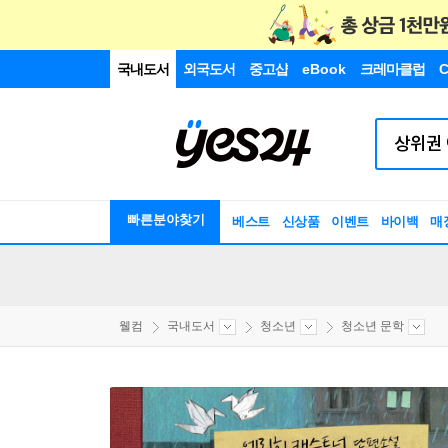
국내도서
외국도서
중고샵
eBook
크레마클럽
C
빠른분야찾기
베스트
신상품
이벤트
바이백
매
웰컴
국내도서
청소년
청소년 문학