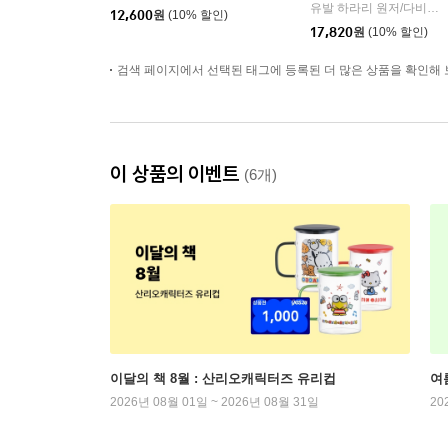
유발 하라리 원저/다비드 반데르묄렝 각색/다니엘 카사나브 그림/김명주 역
12,600
원
(10% 할인)
17,820
원
(10% 할인)
검색 페이지에서 선택된 태그에 등록된 더 많은 상품을 확인해 
이 상품의 이벤트
(6개)
이달의 책 8월 : 산리오캐릭터즈 유리컵
여
2026년 08월 01일 ~ 2026년 08월 31일
20