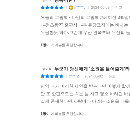
행복이란?
종이책
n*****5
2024-05-03
신고
|
|
|
오늘의 그림책 - 나만의 그림책큐레이션 348일#
- #정초왕?? 출판사 - #여유당표지에는 비내
우울한듯 하다.그런데 우산 안쪽부터 우산의 둘레
1명
이 이 리뷰를 추천합니다.
누군가 당신에게 ‘소원을 들어줄게’라
종이책
t*****2
2024-05-02
신고
|
|
|
만약 내가 이러한 제안을 받는다면 어떻게 할까
만 또 한편으로는 속는 셈 치고 평소 바라던 바
실제 존재한다면,사람마다 바라는 소원을 다를 
1명
이 이 리뷰를 추천합니다.