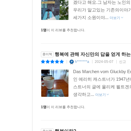
겠다고 해요.그 남자는 노인의
그림들이 독자 개개인에게 해석의 여지를 더욱 풍부
우리가 알고있는 기존의이야기
세가지 소원이야...
더보기
▶ 미디어 추천글
1명
이 이 리뷰를 추천합니다.
√에리히 캐스트너의 기발한 이야기는 울리케 묄트
세 가지 이상의 소원을 실현한다. (Angela Wittmann, Br
행복에 관해 자신만의 답을 얻게 하는
종이책
√“진짜 작은 보석!”(Ralph Kruger, Kulturbuchtips.de)
h*******a
2024-05-07
신고
|
|
|
Das Marchen vom Gluckby 
√에리히 캐스트너가 쓴 멋진 작은 책. 언제나 그렇듯 특
인 에리히 캐스트너가 1947
스트너의 글에 울리케 묄트겐의
√여전히 시대를 초월하여 생각하게 만드는 책!(Kristin
생각하고...
더보기
√모든 책장에 꼭 필요한 책이자 완벽한 선물!(Kaffeege
1명
이 이 리뷰를 추천합니다.