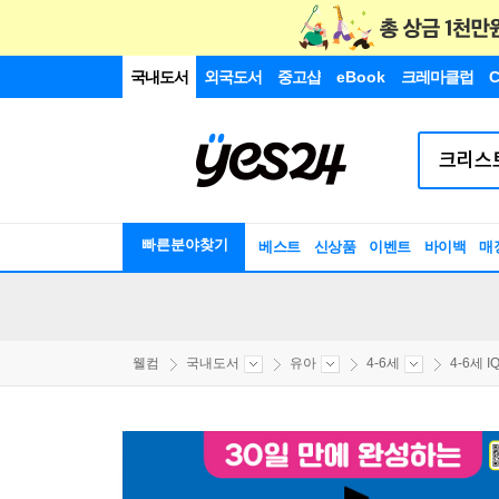
국내도서
외국도서
중고샵
eBook
크레마클럽
C
빠른분야찾기
베스트
신상품
이벤트
바이백
매
웰컴
국내도서
유아
4-6세
4-6세 