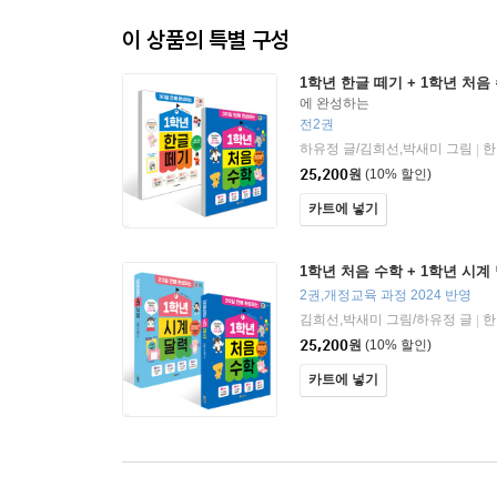
이 상품의 특별 구성
1학년 한글 떼기 + 1학년 처음
에 완성하는
전2권
하유정 글/김희선,박새미 그림
한
|
25,200
원
(10% 할인)
카트에 넣기
1학년 처음 수학 + 1학년 시계
2권,개정교육 과정 2024 반영
김희선,박새미 그림/하유정 글
한
|
25,200
원
(10% 할인)
카트에 넣기