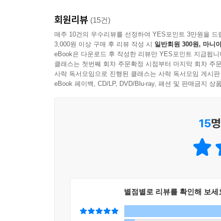
④ 개방형 과제를 충분히 담을 것
회원리뷰
⑤ 연산 학습을 돕는 인지적 자원을 활용할 것
(15건)
매주 10건의 우수리뷰를 선정하여 YES포인트 3만원을 드
3,000원 이상 구매 후 리뷰 작성 시
일반회원 300원, 마니아
명확한 원칙을 학습 요소에 고루 담아 설계하여 수학
eBook은 다운로드 후 작성한 리뷰만 YES포인트 지급됩니
클래스는 첫번째 회차 주문확정 시점부터 마지막 회차 주문
■ 수학 교재이자 수학 공부 가이드북
사락 독서모임으로 진행된 클래스는 사락 독서모임 게시판
eBook 페이백, CD/LP, DVD/Blu-ray, 패션 및 판매금
이 책의 앞부분에는 〈올바른 처음 수학 공부법〉 
이 책과 모든 수학 공부에 적용하도록 도와주세요. 
15
명
올라갈수록 서서히 효과가 드러나게 됩니다. 개념 학
먹었네.’라고 긍정적인 감정을 느끼고 수학이라는 
■ 개정 교육과정 반영한 〈50까지의 수와 기초 연
2022 개정 수학과 교육과정의 특징은 전이성과 
별점별로 리뷰를 확인해 보세
것을 권장하고 있습니다. 이는 자기주도학습과도 직결
〈사고력 쑥쑥 키우기〉 구성이 있습니다. 배운 