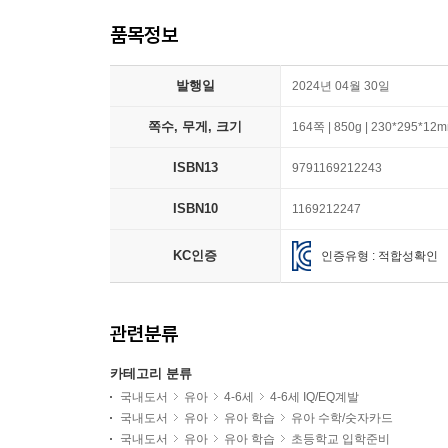
품목정보
발행일
2024년 04월 30일
쪽수, 무게, 크기
164쪽 | 850g | 230*295*12
ISBN13
9791169212243
ISBN10
1169212247
KC인증
인증유형 : 적합성확인
관련분류
카테고리 분류
국내도서
유아
4-6세
4-6세 IQ/EQ계발
국내도서
유아
유아 학습
유아 수학/숫자카드
국내도서
유아
유아 학습
초등학교 입학준비