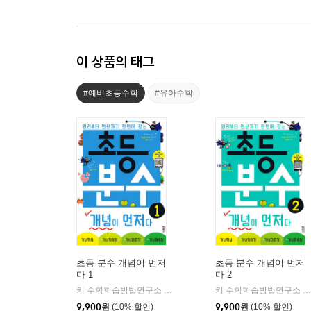
이 상품의 태그
#예비초등수학
#유아수학
초등 분수 개념이 먼저
초등 분수 개념이 먼저
다 1
다 2
키 수학학습방법연구소 저
키출판사
키 수학학습방법연구소 저
|
9,900
원
(10% 할인)
9,900
원
(10% 할인)