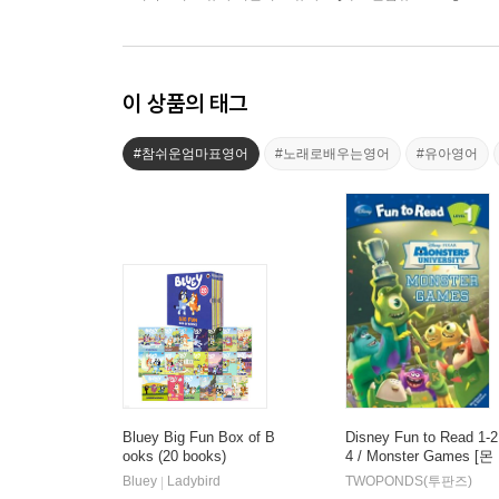
이 상품의 태그
#참쉬운엄마표영어
#노래로배우는영어
#유아영어
Bluey Big Fun Box of B
Disney Fun to Read 1-2
ooks (20 books)
4 / Monster Games [몬
스터 대학교]
Bluey
Ladybird
TWOPONDS(투판즈)
|