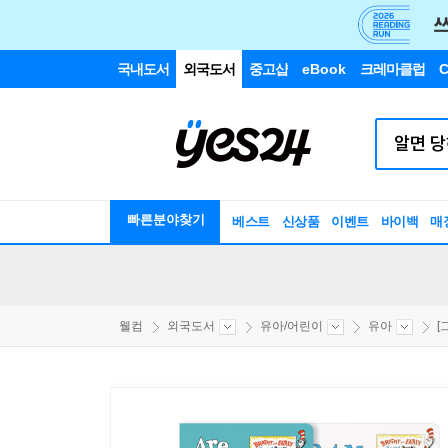
국내도서
외국도서
중고샵
eBook
크레마클럽
C
빠른분야찾기
베스트
신상품
이벤트
바이백
매
웰컴
외국도서
유아/어린이
유아
[