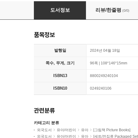
[노부영]브라이트 얼리 보드북 베스트 4종 (CD 
도서정보
리뷰/한줄평
(0/0)
품목정보
발행일
2024년 04월 18일
쪽수, 무게, 크기
96쪽 | 108*146*15mm
ISBN13
8800249240104
ISBN10
0249240106
관련분류
카테고리 분류
외국도서
유아/어린이
유아
[그림책 Picture Books]
외국도서
유아/어린이
유아
[세트/전집류 Packaged Set