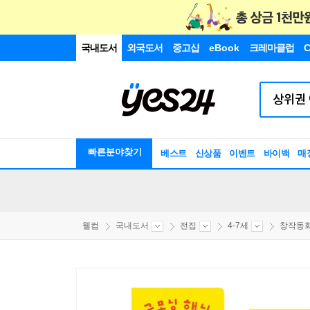
국내도서
외국도서
중고샵
eBook
크레마클럽
C
빠른분야찾기
베스트
신상품
이벤트
바이백
매
웰컴
국내도서
전집
4-7세
창작동