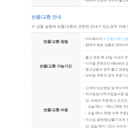
판매자 사정에 의하여 출고
반품/교환 안내
※ 상품 설명에 반품/교환과 관련한 안내가 있는경우 아래 
마이페이지 >
반품/교환 신청
반품/교환 방법
판매자 배송 상품은 판매자와
출고 완료 후 10일 이내의 
디지털 콘텐츠인 eBook의 
반품/교환 가능기간
중고상품의 경우 출고 완료일
모바일 쿠폰의 경우 유효기간(
고객의 단순변심 및 착오구
직수입양서/직수입일서중 일
단, 아래의 주문/취소 조건인
오늘 00시 ~ 06시 30분 
반품/교환 비용
오늘 06시 30분 이후 주문
직수입 음반/영상물/기프트 
단, 당일 00시~13시 사이