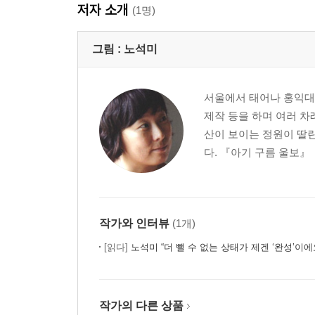
저자 소개
(1명)
그림 :
노석미
서울에서 태어나 홍익대
제작 등을 하며 여러 차
산이 보이는 정원이 딸린
다. 『아기 구름 울보』
작가와 인터뷰
(1개)
[읽다]
노석미 “더 뺄 수 없는 상태가 제겐 ‘완성’이에
작가의 다른 상품