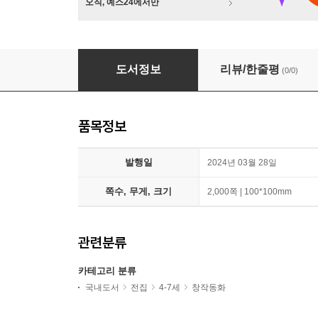
오직, 예스24에서만
2024 어린이 도서 연구회 추천도서 4-5세(전6권
도서정보
리뷰/한줄평
(0/0)
품목정보
발행일
2024년 03월 28일
쪽수, 무게, 크기
2,000쪽 | 100*100mm
관련분류
카테고리 분류
국내도서
전집
4-7세
창작동화